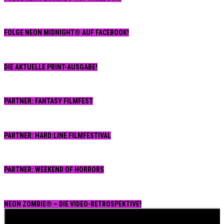
FOLGE NEON MIDNIGHT® AUF FACEBOOK!
DIE AKTUELLE PRINT-AUSGABE!
PARTNER: FANTASY FILMFEST
PARTNER: HARD:LINE FILMFESTIVAL
PARTNER: WEEKEND OF HORRORS
NEON ZOMBIE® – DIE VIDEO-RETROSPEKTIVE!