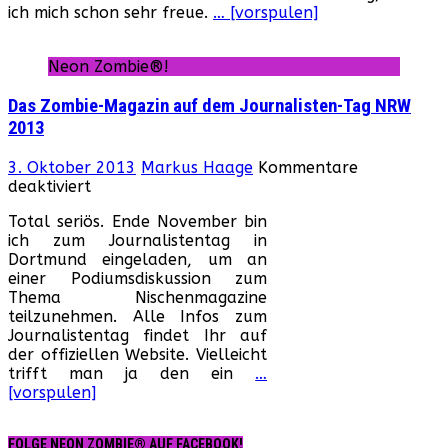
ich mich schon sehr freue.
… [vorspulen]
Journalisten-
Tag
NRW!
Neon Zombie®!
Das Zombie-Magazin auf dem Journalisten-Tag NRW
2013
3. Oktober 2013
Markus Haage
Kommentare
für
deaktiviert
Das
Total seriös. Ende November bin
Zombie-
ich zum Journalistentag in
Magazin
Dortmund eingeladen, um an
auf
einer Podiumsdiskussion zum
dem
Thema Nischenmagazine
Journalisten-
teilzunehmen. Alle Infos zum
Tag
Journalistentag findet Ihr auf
NRW
der offiziellen Website. Vielleicht
2013
trifft man ja den ein
…
[vorspulen]
FOLGE NEON ZOMBIE® AUF FACEBOOK!