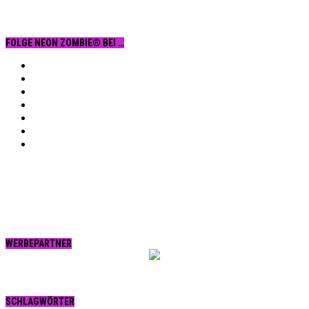
FOLGE NEON ZOMBIE® BEI …
Facebook
YouTube
Instagram
Vimeo
Twitter
tumblr.
RSS
WERBEPARTNER
SCHLAGWÖRTER