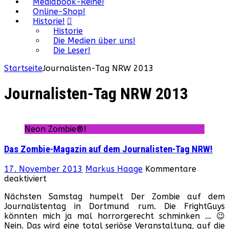
Mediabook-Reihe!
Online-Shop!
Historie!
Historie
Die Medien über uns!
Die Leser!
Startseite
Journalisten-Tag NRW 2013
Journalisten-Tag NRW 2013
Neon Zombie®!
Das Zombie-Magazin auf dem Journalisten-Tag NRW!
17. November 2013
Markus Haage
Kommentare
für
deaktiviert
Das
Nächsten Samstag humpelt Der Zombie auf dem
Zombie-
Journalistentag in Dortmund rum. Die FrightGuys
Magazin
könnten mich ja mal horrorgerecht schminken … 😉
auf
Nein. Das wird eine total seriöse Veranstaltung, auf die
dem