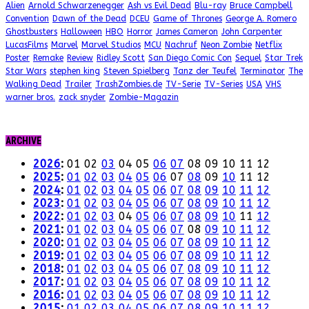
Alien
Arnold Schwarzenegger
Ash vs Evil Dead
Blu-ray
Bruce Campbell
Convention
Dawn of the Dead
DCEU
Game of Thrones
George A. Romero
Ghostbusters
Halloween
HBO
Horror
James Cameron
John Carpenter
LucasFilms
Marvel
Marvel Studios
MCU
Nachruf
Neon Zombie
Netflix
Poster
Remake
Review
Ridley Scott
San Diego Comic Con
Sequel
Star Trek
Star Wars
stephen king
Steven Spielberg
Tanz der Teufel
Terminator
The
Walking Dead
Trailer
TrashZombies.de
TV-Serie
TV-Series
USA
VHS
warner bros.
zack snyder
Zombie-Magazin
ARCHIVE
2026
:
01
02
03
04
05
06
07
08
09
10
11
12
2025
:
01
02
03
04
05
06
07
08
09
10
11
12
2024
:
01
02
03
04
05
06
07
08
09
10
11
12
2023
:
01
02
03
04
05
06
07
08
09
10
11
12
2022
:
01
02
03
04
05
06
07
08
09
10
11
12
2021
:
01
02
03
04
05
06
07
08
09
10
11
12
2020
:
01
02
03
04
05
06
07
08
09
10
11
12
2019
:
01
02
03
04
05
06
07
08
09
10
11
12
2018
:
01
02
03
04
05
06
07
08
09
10
11
12
2017
:
01
02
03
04
05
06
07
08
09
10
11
12
2016
:
01
02
03
04
05
06
07
08
09
10
11
12
2015
:
01
02
03
04
05
06
07
08
09
10
11
12