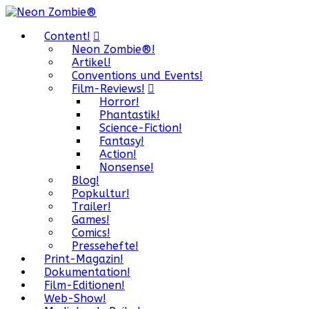
Content!
Neon Zombie®!
Artikel!
Conventions und Events!
Film-Reviews!
Horror!
Phantastik!
Science-Fiction!
Fantasy!
Action!
Nonsense!
Blog!
Popkultur!
Trailer!
Games!
Comics!
Pressehefte!
Print-Magazin!
Dokumentation!
Film-Editionen!
Web-Show!