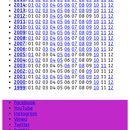
2014
:
01
02
03
04
05
06
07
08
09
10
11
12
2013
:
01
02
03
04
05
06
07
08
09
10
11
12
2012
:
01
02
03
04
05
06
07
08
09
10
11
12
2011
:
01
02
03
04
05
06
07
08
09
10
11
12
2010
:
01
02
03
04
05
06
07
08
09
10
11
12
2009
:
01
02
03
04
05
06
07
08
09
10
11
12
2008
:
01
02
03
04
05
06
07
08
09
10
11
12
2007
:
01
02
03
04
05
06
07
08
09
10
11
12
2006
:
01
02
03
04
05
06
07
08
09
10
11
12
2005
:
01
02
03
04
05
06
07
08
09
10
11
12
2004
:
01
02
03
04
05
06
07
08
09
10
11
12
2003
:
01
02
03
04
05
06
07
08
09
10
11
12
2002
:
01
02
03
04
05
06
07
08
09
10
11
12
2001
:
01
02
03
04
05
06
07
08
09
10
11
12
2000
:
01
02
03
04
05
06
07
08
09
10
11
12
1999
:
01
02
03
04
05
06
07
08
09
10
11
12
Facebook
YouTube
Instagram
Vimeo
Twitter