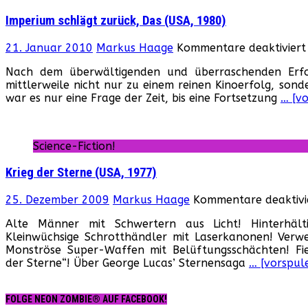
19
Imperium schlägt zurück, Das (USA, 1980)
21. Januar 2010
Markus Haage
Kommentare deaktiviert
Nach dem überwältigenden und überraschenden Erfol
mittlerweile nicht nur zu einem reinen Kinoerfolg, son
war es nur eine Frage der Zeit, bis eine Fortsetzung
… [v
Science-Fiction!
Krieg der Sterne (USA, 1977)
25. Dezember 2009
Markus Haage
Kommentare deaktivi
Alte Männer mit Schwertern aus Licht! Hinterhäl
Kleinwüchsige Schrotthändler mit Laserkanonen! Ver
Monströse Super-Waffen mit Belüftungsschächten! Fie
der Sterne“! Über George Lucas’ Sternensaga
… [vorspul
FOLGE NEON ZOMBIE® AUF FACEBOOK!