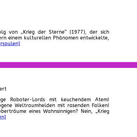
83)
für
Imperium
g von „Krieg der Sterne“ (1977), der sich
schlägt
dern einem kulturellen Phänomen entwickelte,
zurück,
orspulen]
Das
(USA,
1980)
für
ert
Krieg
tige Roboter-Lords mit keuchendem Atem!
der
wegene Weltraumhelden mit rasenden Falken!
Sterne
berträume eines Wahnsinnigen? Nein, „Krieg
(USA,
en]
1977)