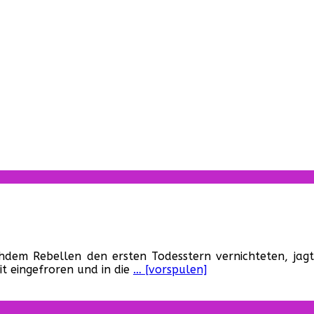
r
ckkehr
em Rebellen den ersten Todesstern vernichteten, jagt
r
it eingefroren und in die
… [vorspulen]
di-
ter,
e
SA,