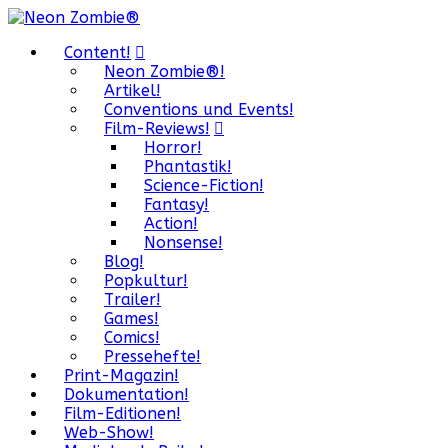
Content!
Neon Zombie®!
Artikel!
Conventions und Events!
Film-Reviews!
Horror!
Phantastik!
Science-Fiction!
Fantasy!
Action!
Nonsense!
Blog!
Popkultur!
Trailer!
Games!
Comics!
Pressehefte!
Print-Magazin!
Dokumentation!
Film-Editionen!
Web-Show!