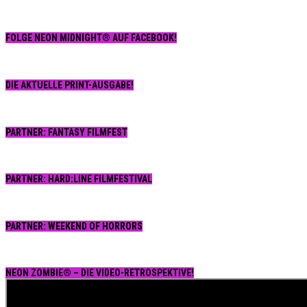
FOLGE NEON MIDNIGHT® AUF FACEBOOK!
DIE AKTUELLE PRINT-AUSGABE!
PARTNER: FANTASY FILMFEST
PARTNER: HARD:LINE FILMFESTIVAL
PARTNER: WEEKEND OF HORRORS
NEON ZOMBIE® – DIE VIDEO-RETROSPEKTIVE!