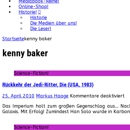
Mediabook-Reihe!
Online-Shop!
Historie!
Historie
Die Medien über uns!
Die Leser!
Startseite
kenny baker
kenny baker
Science-Fiction!
Rückkehr der Jedi-Ritter, Die (USA, 1983)
fü
25. April 2010
Markus Haage
Kommentare deaktiviert
Rü
Das Imperium holt zum großen Gegenschlag aus… Nachd
de
Galaxis. Mit Erfolg! Zumindest Han Solo wurde in Karbon
Je
Rit
Di
Science-Fiction!
(U