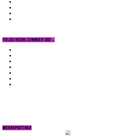
FOLGE NEON ZOMBIE® BEI …
Facebook
YouTube
Instagram
Vimeo
Twitter
tumblr.
RSS
WERBEPARTNER