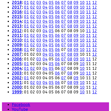
2018
:
01
02
03
04
05
06
07
08
09
10
11
12
2017
:
01
02
03
04
05
06
07
08
09
10
11
12
2016
:
01
02
03
04
05
06
07
08
09
10
11
12
2015
:
01
02
03
04
05
06
07
08
09
10
11
12
2014
:
01
02
03
04
05
06
07
08
09
10
11
12
2013
:
01
02
03
04
05
06
07
08
09
10
11
12
2012
:
01
02
03
04
05
06
07
08
09
10
11
12
2011
:
01
02
03
04
05
06
07
08
09
10
11
12
2010
:
01
02
03
04
05
06
07
08
09
10
11
12
2009
:
01
02
03
04
05
06
07
08
09
10
11
12
2008
:
01
02
03
04
05
06
07
08
09
10
11
12
2007
:
01
02
03
04
05
06
07
08
09
10
11
12
2006
:
01
02
03
04
05
06
07
08
09
10
11
12
2005
:
01
02
03
04
05
06
07
08
09
10
11
12
2004
:
01
02
03
04
05
06
07
08
09
10
11
12
2003
:
01
02
03
04
05
06
07
08
09
10
11
12
2002
:
01
02
03
04
05
06
07
08
09
10
11
12
2001
:
01
02
03
04
05
06
07
08
09
10
11
12
2000
:
01
02
03
04
05
06
07
08
09
10
11
12
1999
:
01
02
03
04
05
06
07
08
09
10
11
12
Facebook
YouTube