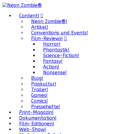
Content!
Neon Zombie®!
Artikel!
Conventions und Events!
Film-Reviews!
Horror!
Phantastik!
Science-Fiction!
Fantasy!
Action!
Nonsense!
Blog!
Popkultur!
Trailer!
Games!
Comics!
Pressehefte!
Print-Magazin!
Dokumentation!
Film-Editionen!
Web-Show!