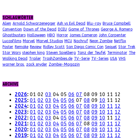
SCHLAGWÖRTER
Alien
Arnold Schwarzenegger
Ash vs Evil Dead
Blu-ray
Bruce Campbell
Convention
Dawn of the Dead
DCEU
Game of Thrones
George A. Romero
Ghostbusters
Halloween
HBO
Horror
James Cameron
John Carpenter
LucasFilms
Marvel
Marvel Studios
MCU
Nachruf
Neon Zombie
Netflix
Poster
Remake
Review
Ridley Scott
San Diego Comic Con
Sequel
Star Trek
Star Wars
stephen king
Steven Spielberg
Tanz der Teufel
Terminator
The
Walking Dead
Trailer
TrashZombies.de
TV-Serie
TV-Series
USA
VHS
warner bros.
zack snyder
Zombie-Magazin
ARCHIVE
2026
:
01
02
03
04
05
06
07
08
09
10
11
12
2025
:
01
02
03
04
05
06
07
08
09
10
11
12
2024
:
01
02
03
04
05
06
07
08
09
10
11
12
2023
:
01
02
03
04
05
06
07
08
09
10
11
12
2022
:
01
02
03
04
05
06
07
08
09
10
11
12
2021
:
01
02
03
04
05
06
07
08
09
10
11
12
2020
:
01
02
03
04
05
06
07
08
09
10
11
12
2019
:
01
02
03
04
05
06
07
08
09
10
11
12