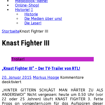
Mediabook-Reihe!
Online-Shop!
Historie!
Historie
Die Medien über uns!
Die Leser!
Startseite
Knast Fighter III
Knast Fighter III
Trailer!
„Knast Fighter III“ – Der TV-Trailer von RTL!
20. Januar 2015
Markus Haage
Kommentare
für
deaktiviert
„Knast
„HINTER GITTERN SCHLÄGT MAN HÄRTER ZU ALS
Fighter
ANDERSWO!“ Nicht vergessen: heute um 0.50 Uhr (vor
III“
22 oder 25 Jahren) läuft KNAST FIGHTER 3. Fette
–
Props an vongestern.com für das Aufspüren dieser
Der