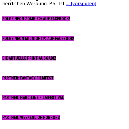
herrlichen Werbung. P.S.: Ist
… [vorspulen]
TV-
Trailer
von
FOLGE NEON ZOMBIE® AUF FACEBOOK!
RTL!
FOLGE NEON MIDNIGHT® AUF FACEBOOK!
DIE AKTUELLE PRINT-AUSGABE!
PARTNER: FANTASY FILMFEST
PARTNER: HARD:LINE FILMFESTIVAL
PARTNER: WEEKEND OF HORRORS