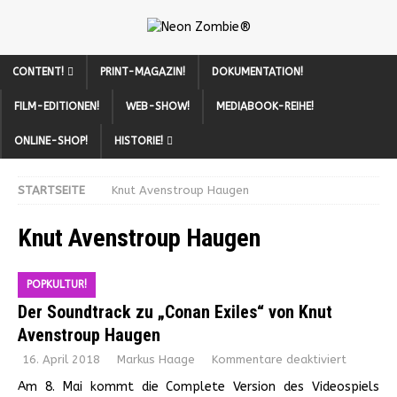
CONTENT!
PRINT-MAGAZIN!
DOKUMENTATION!
FILM-EDITIONEN!
WEB-SHOW!
MEDIABOOK-REIHE!
ONLINE-SHOP!
HISTORIE!
STARTSEITE
Knut Avenstroup Haugen
Knut Avenstroup Haugen
POPKULTUR!
Der Soundtrack zu „Conan Exiles“ von Knut
Avenstroup Haugen
16. April 2018
Markus Haage
Kommentare deaktiviert
Am 8. Mai kommt die Complete Version des Videospiels