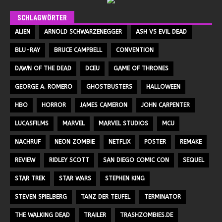
SCHLAGWÖRTER
ALIEN
ARNOLD SCHWARZENEGGER
ASH VS EVIL DEAD
BLU-RAY
BRUCE CAMPBELL
CONVENTION
DAWN OF THE DEAD
DCEU
GAME OF THRONES
GEORGE A. ROMERO
GHOSTBUSTERS
HALLOWEEN
HBO
HORROR
JAMES CAMERON
JOHN CARPENTER
LUCASFILMS
MARVEL
MARVEL STUDIOS
MCU
NACHRUF
NEON ZOMBIE
NETFLIX
POSTER
REMAKE
REVIEW
RIDLEY SCOTT
SAN DIEGO COMIC CON
SEQUEL
STAR TREK
STAR WARS
STEPHEN KING
STEVEN SPIELBERG
TANZ DER TEUFEL
TERMINATOR
THE WALKING DEAD
TRAILER
TRASHZOMBIES.DE