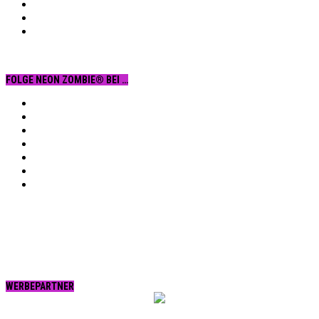
FOLGE NEON ZOMBIE® BEI …
Facebook
YouTube
Instagram
Vimeo
Twitter
tumblr.
RSS
WERBEPARTNER