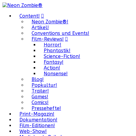
Content!
Neon Zombie®!
Artikel!
Conventions und Events!
Film-Reviews!
Horror!
Phantastik!
Science-Fiction!
Fantasy!
Action!
Nonsense!
Blog!
Popkultur!
Trailer!
Games!
Comics!
Pressehefte!
Print-Magazin!
Dokumentation!
Film-Editionen!
Web-Show!