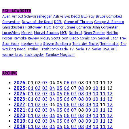
SCHLAGWÖRTER
Alien
Arnold Schwarzenegger
Ash vs Evil Dead
Blu-ray
Bruce Campbell
Convention
Dawn of the Dead
DCEU
Game of Thrones
George A. Romero
Ghostbusters
Halloween
HBO
Horror
James Cameron
John Carpenter
LucasFilms
Marvel
Marvel Studios
MCU
Nachruf
Neon Zombie
Netflix
Poster
Remake
Review
Ridley Scott
San Diego Comic Con
Sequel
Star Trek
Star Wars
stephen king
Steven Spielberg
Tanz der Teufel
Terminator
The
Walking Dead
Trailer
TrashZombies.de
TV-Serie
TV-Series
USA
VHS
warner bros.
zack snyder
Zombie-Magazin
ARCHIVE
2026
:
01
02
03
04
05
06
07
08
09
10
11
12
2025
:
01
02
03
04
05
06
07
08
09
10
11
12
2024
:
01
02
03
04
05
06
07
08
09
10
11
12
2023
:
01
02
03
04
05
06
07
08
09
10
11
12
2022
:
01
02
03
04
05
06
07
08
09
10
11
12
2021
:
01
02
03
04
05
06
07
08
09
10
11
12
2020
:
01
02
03
04
05
06
07
08
09
10
11
12
2019
:
01
02
03
04
05
06
07
08
09
10
11
12
2018
:
01
02
03
04
05
06
07
08
09
10
11
12