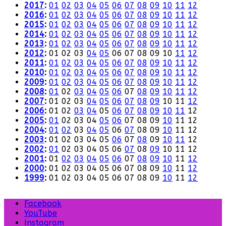
2017
:
01
02
03
04
05
06
07
08
09
10
11
12
2016
:
01
02
03
04
05
06
07
08
09
10
11
12
2015
:
01
02
03
04
05
06
07
08
09
10
11
12
2014
:
01
02
03
04
05
06
07
08
09
10
11
12
2013
:
01
02
03
04
05
06
07
08
09
10
11
12
2012
:
01
02
03
04
05
06
07
08
09
10
11
12
2011
:
01
02
03
04
05
06
07
08
09
10
11
12
2010
:
01
02
03
04
05
06
07
08
09
10
11
12
2009
:
01
02
03
04
05
06
07
08
09
10
11
12
2008
:
01
02
03
04
05
06
07
08
09
10
11
12
2007
:
01
02
03
04
05
06
07
08
09
10
11
12
2006
:
01
02
03
04
05
06
07
08
09
10
11
12
2005
:
01
02
03
04
05
06
07
08
09
10
11
12
2004
:
01
02
03
04
05
06
07
08
09
10
11
12
2003
:
01
02
03
04
05
06
07
08
09
10
11
12
2002
:
01
02
03
04
05
06
07
08
09
10
11
12
2001
:
01
02
03
04
05
06
07
08
09
10
11
12
2000
:
01
02
03
04
05
06
07
08
09
10
11
12
1999
:
01
02
03
04
05
06
07
08
09
10
11
12
Facebook
YouTube
Instagram