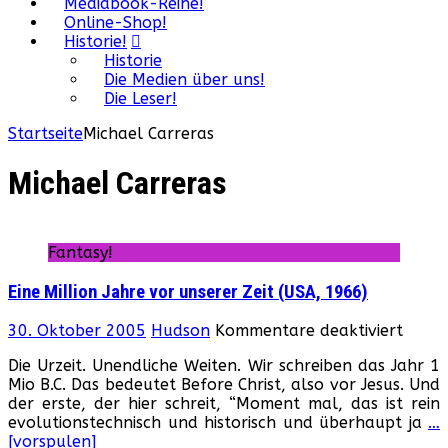
Mediabook-Reihe!
Online-Shop!
Historie!
Historie
Die Medien über uns!
Die Leser!
Startseite
Michael Carreras
Michael Carreras
Fantasy!
Eine Million Jahre vor unserer Zeit (USA, 1966)
für
30. Oktober 2005
Hudson
Kommentare deaktiviert
Eine
Die Urzeit. Unendliche Weiten. Wir schreiben das Jahr 1
Millio
Mio B.C. Das bedeutet Before Christ, also vor Jesus. Und
Jahre
der erste, der hier schreit, “Moment mal, das ist rein
vor
evolutionstechnisch und historisch und überhaupt ja
…
unser
[vorspulen]
Zeit