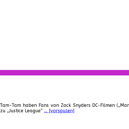
ür
rotest
 Tam-Tam haben Fans von Zack Snyders DC-Filmen („Man o
or
 zu „Justice League“
… [vorspulen]
en
arner
tudios!