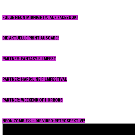
FOLGE NEON MIDNIGHT® AUF FACEBOOK!
DIE AKTUELLE PRINT-AUSGABE!
PARTNER: FANTASY FILMFEST
PARTNER: HARD:LINE FILMFESTIVAL
PARTNER: WEEKEND OF HORRORS
NEON ZOMBIE® – DIE VIDEO-RETROSPEKTIVE!