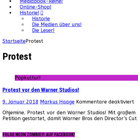
Mediabook-Reihe!
Online-Shop!
Historie!
Historie
Die Medien über uns!
Die Leser!
Startseite
Protest
Protest
Popkultur!
Protest vor den Warner Studios!
f
9. Januar 2018
Markus Haage
Kommentare deaktiviert
P
Ohjemine. Protest vor den Warner Studios! Mit großem
v
Petition gestartet, damit Warner Bros den Director’s Cut
d
W
S
FOLGE NEON ZOMBIE® AUF FACEBOOK!