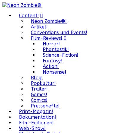
Content!
Neon Zombie®!
Artikel!
Conventions und Events!
Film-Reviews!
Horror!
Phantastik!
Science-Fiction!
Fantasy!
Action!
Nonsense!
Blog!
Popkultur!
Trailer!
Games!
Comics!
Pressehefte!
Print-Magazin!
Dokumentation!
Film-Editionen!
Web-Show!