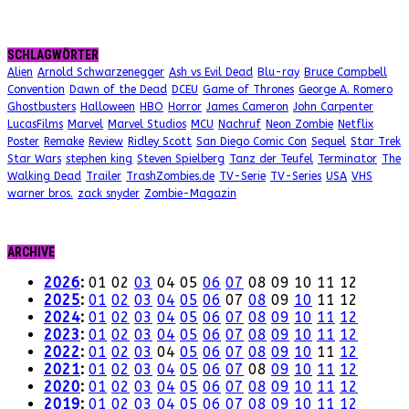
SCHLAGWÖRTER
Alien
Arnold Schwarzenegger
Ash vs Evil Dead
Blu-ray
Bruce Campbell
Convention
Dawn of the Dead
DCEU
Game of Thrones
George A. Romero
Ghostbusters
Halloween
HBO
Horror
James Cameron
John Carpenter
LucasFilms
Marvel
Marvel Studios
MCU
Nachruf
Neon Zombie
Netflix
Poster
Remake
Review
Ridley Scott
San Diego Comic Con
Sequel
Star Trek
Star Wars
stephen king
Steven Spielberg
Tanz der Teufel
Terminator
The
Walking Dead
Trailer
TrashZombies.de
TV-Serie
TV-Series
USA
VHS
warner bros.
zack snyder
Zombie-Magazin
ARCHIVE
2026
:
01
02
03
04
05
06
07
08
09
10
11
12
2025
:
01
02
03
04
05
06
07
08
09
10
11
12
2024
:
01
02
03
04
05
06
07
08
09
10
11
12
2023
:
01
02
03
04
05
06
07
08
09
10
11
12
2022
:
01
02
03
04
05
06
07
08
09
10
11
12
2021
:
01
02
03
04
05
06
07
08
09
10
11
12
2020
:
01
02
03
04
05
06
07
08
09
10
11
12
2019
:
01
02
03
04
05
06
07
08
09
10
11
12