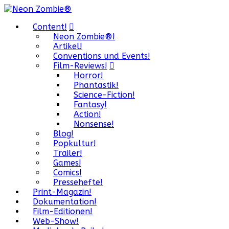
Content!
Neon Zombie®!
Artikel!
Conventions und Events!
Film-Reviews!
Horror!
Phantastik!
Science-Fiction!
Fantasy!
Action!
Nonsense!
Blog!
Popkultur!
Trailer!
Games!
Comics!
Pressehefte!
Print-Magazin!
Dokumentation!
Film-Editionen!
Web-Show!