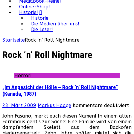
Mediabook-Reihe!
Online-Shop!
Historie!
Historie
Die Medien über uns!
Die Leser!
Startseite
Rock ’n‘ Roll Nightmare
Rock ’n‘ Roll Nightmare
Horror!
„Im Angesicht der Hölle – Rock ’n‘ Roll Nightmare“
(Kanada, 1987)
fü
23. März 2009
Markus Haage
Kommentare deaktiviert
„I
John Fasano, merkt euch diesen Namen! In einem alten
An
Farmhaus geht’s zur Sache: Eine Familie wird von einem
de
dampfendem Skelett aus dem Backofen
Hö
niedergemetzelt. Zehn Jahre später mietet sich die
–