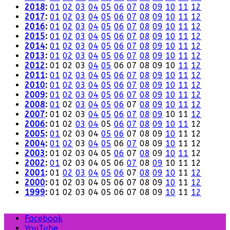
2018
:
01
02
03
04
05
06
07
08
09
10
11
12
2017
:
01
02
03
04
05
06
07
08
09
10
11
12
2016
:
01
02
03
04
05
06
07
08
09
10
11
12
2015
:
01
02
03
04
05
06
07
08
09
10
11
12
2014
:
01
02
03
04
05
06
07
08
09
10
11
12
2013
:
01
02
03
04
05
06
07
08
09
10
11
12
2012
:
01
02
03
04
05
06
07
08
09
10
11
12
2011
:
01
02
03
04
05
06
07
08
09
10
11
12
2010
:
01
02
03
04
05
06
07
08
09
10
11
12
2009
:
01
02
03
04
05
06
07
08
09
10
11
12
2008
:
01
02
03
04
05
06
07
08
09
10
11
12
2007
:
01
02
03
04
05
06
07
08
09
10
11
12
2006
:
01
02
03
04
05
06
07
08
09
10
11
12
2005
:
01
02
03
04
05
06
07
08
09
10
11
12
2004
:
01
02
03
04
05
06
07
08
09
10
11
12
2003
:
01
02
03
04
05
06
07
08
09
10
11
12
2002
:
01
02
03
04
05
06
07
08
09
10
11
12
2001
:
01
02
03
04
05
06
07
08
09
10
11
12
2000
:
01
02
03
04
05
06
07
08
09
10
11
12
1999
:
01
02
03
04
05
06
07
08
09
10
11
12
Facebook
YouTube