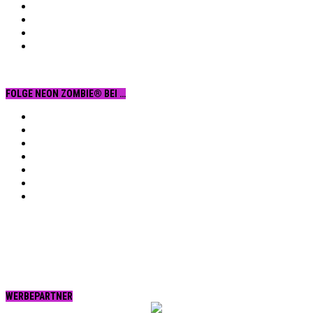
FOLGE NEON ZOMBIE® BEI …
Facebook
YouTube
Instagram
Vimeo
Twitter
tumblr.
RSS
WERBEPARTNER