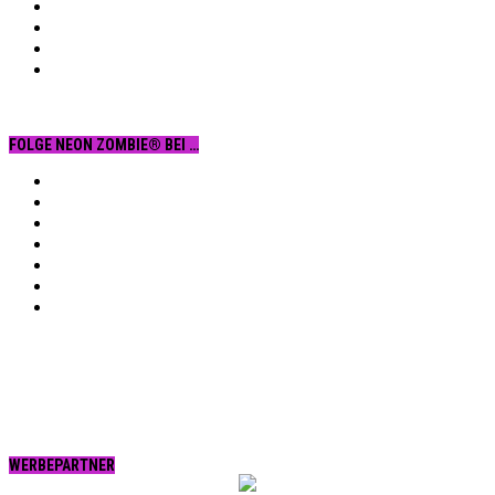
FOLGE NEON ZOMBIE® BEI …
Facebook
YouTube
Instagram
Vimeo
Twitter
tumblr.
RSS
WERBEPARTNER