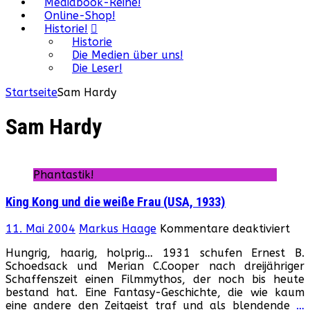
Mediabook-Reihe!
Online-Shop!
Historie!
Historie
Die Medien über uns!
Die Leser!
Startseite
Sam Hardy
Sam Hardy
Phantastik!
King Kong und die weiße Frau (USA, 1933)
für
11. Mai 2004
Markus Haage
Kommentare deaktiviert
Kin
Hungrig, haarig, holprig… 1931 schufen Ernest B.
Kon
Schoedsack und Merian C.Cooper nach dreijähriger
und
Schaffenszeit einen Filmmythos, der noch bis heute
die
bestand hat. Eine Fantasy-Geschichte, die wie kaum
wei
eine andere den Zeitgeist traf und als blendende
…
Fra