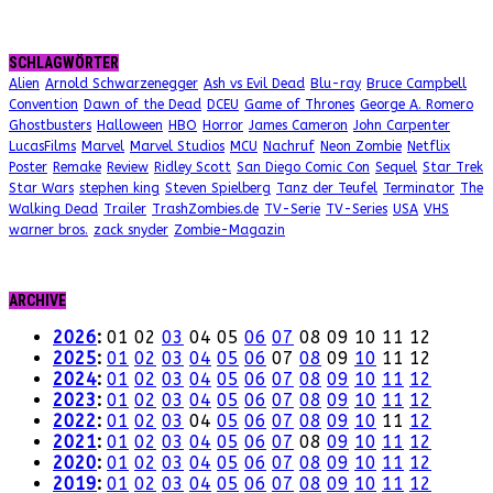
SCHLAGWÖRTER
Alien
Arnold Schwarzenegger
Ash vs Evil Dead
Blu-ray
Bruce Campbell
Convention
Dawn of the Dead
DCEU
Game of Thrones
George A. Romero
Ghostbusters
Halloween
HBO
Horror
James Cameron
John Carpenter
LucasFilms
Marvel
Marvel Studios
MCU
Nachruf
Neon Zombie
Netflix
Poster
Remake
Review
Ridley Scott
San Diego Comic Con
Sequel
Star Trek
Star Wars
stephen king
Steven Spielberg
Tanz der Teufel
Terminator
The
Walking Dead
Trailer
TrashZombies.de
TV-Serie
TV-Series
USA
VHS
warner bros.
zack snyder
Zombie-Magazin
ARCHIVE
2026
:
01
02
03
04
05
06
07
08
09
10
11
12
2025
:
01
02
03
04
05
06
07
08
09
10
11
12
2024
:
01
02
03
04
05
06
07
08
09
10
11
12
2023
:
01
02
03
04
05
06
07
08
09
10
11
12
2022
:
01
02
03
04
05
06
07
08
09
10
11
12
2021
:
01
02
03
04
05
06
07
08
09
10
11
12
2020
:
01
02
03
04
05
06
07
08
09
10
11
12
2019
:
01
02
03
04
05
06
07
08
09
10
11
12