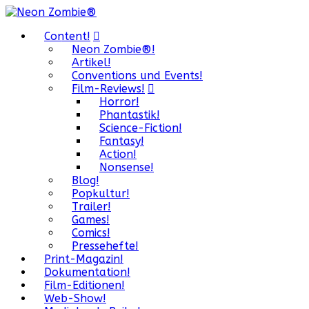
Content!
Neon Zombie®!
Artikel!
Conventions und Events!
Film-Reviews!
Horror!
Phantastik!
Science-Fiction!
Fantasy!
Action!
Nonsense!
Blog!
Popkultur!
Trailer!
Games!
Comics!
Pressehefte!
Print-Magazin!
Dokumentation!
Film-Editionen!
Web-Show!