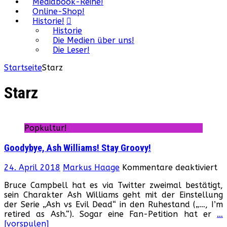
Mediabook-Reihe!
Online-Shop!
Historie!
Historie
Die Medien über uns!
Die Leser!
Startseite
Starz
Starz
Popkultur!
Goodybye, Ash Williams! Stay Groovy!
fü
24. April 2018
Markus Haage
Kommentare deaktiviert
Go
Bruce Campbell hat es via Twitter zweimal bestätigt,
As
sein Charakter Ash Williams geht mit der Einstellung
Wi
der Serie „Ash vs Evil Dead“ in den Ruhestand („…, I’m
St
retired as Ash.“). Sogar eine Fan-Petition hat er
…
Gr
[vorspulen]