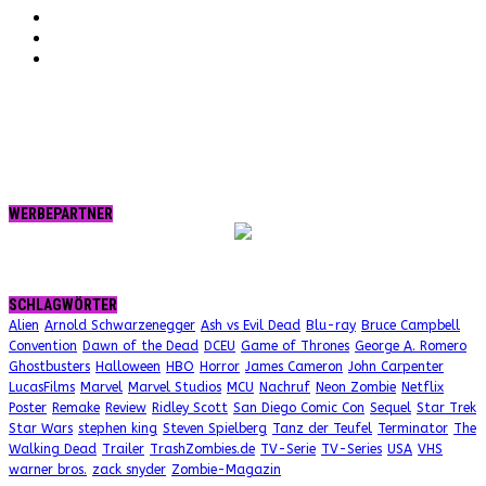
Twitter
tumblr.
RSS
WERBEPARTNER
SCHLAGWÖRTER
Alien
Arnold Schwarzenegger
Ash vs Evil Dead
Blu-ray
Bruce Campbell
Convention
Dawn of the Dead
DCEU
Game of Thrones
George A. Romero
Ghostbusters
Halloween
HBO
Horror
James Cameron
John Carpenter
LucasFilms
Marvel
Marvel Studios
MCU
Nachruf
Neon Zombie
Netflix
Poster
Remake
Review
Ridley Scott
San Diego Comic Con
Sequel
Star Trek
Star Wars
stephen king
Steven Spielberg
Tanz der Teufel
Terminator
The
Walking Dead
Trailer
TrashZombies.de
TV-Serie
TV-Series
USA
VHS
warner bros.
zack snyder
Zombie-Magazin