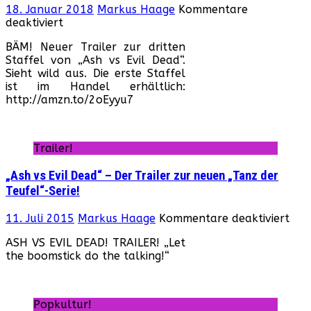
18. Januar 2018
Markus Haage
Kommentare
für
deaktiviert
„Ash
BÄM! Neuer Trailer zur dritten
vs
Staffel von „Ash vs Evil Dead“.
Evil
Sieht wild aus. Die erste Staffel
Dead“
ist im Handel erhältlich:
–
http://amzn.to/2oEyyu7
Trailer
zur
dritten
Staffel!
Trailer!
„Ash vs Evil Dead“ – Der Trailer zur neuen „Tanz der
Teufel“-Serie!
für
11. Juli 2015
Markus Haage
Kommentare deaktiviert
„As
ASH VS EVIL DEAD! TRAILER! „Let
vs
the boomstick do the talking!“
Evil
Dea
–
Der
Popkultur!
Trai