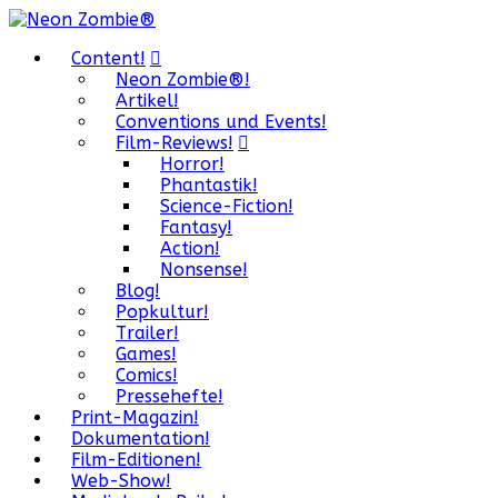
Content!
Neon Zombie®!
Artikel!
Conventions und Events!
Film-Reviews!
Horror!
Phantastik!
Science-Fiction!
Fantasy!
Action!
Nonsense!
Blog!
Popkultur!
Trailer!
Games!
Comics!
Pressehefte!
Print-Magazin!
Dokumentation!
Film-Editionen!
Web-Show!