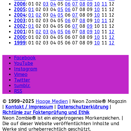
2006
:
01
02
03
04
05
06
07
08
09
10
11
12
2005
:
01
02
03
04
05
06
07
08
09
10
11
12
2004
:
01
02
03
04
05
06
07
08
09
10
11
12
2003
:
01
02
03
04
05
06
07
08
09
10
11
12
2002
:
01
02
03
04
05
06
07
08
09
10
11
12
2001
:
01
02
03
04
05
06
07
08
09
10
11
12
2000
:
01
02
03
04
05
06
07
08
09
10
11
12
1999
:
01
02
03
04
05
06
07
08
09
10
11
12
Facebook
YouTube
Instagram
Vimeo
Twitter
tumblr.
RSS
©
1999–2025
Haage Medien
| Neon Zombie® Magazin
|
Kontakt / Impressum
|
Datenschutzerklärung
|
Richtlinie zur Faktenprüfung und Ethik
Neon Zombie® ist ein eingetragenes Markenzeichen. |
Die auf dieser Website veröffentlichten Inhalte und
Werke sind urheberrechtlich geschützt.