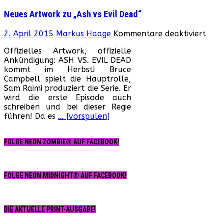
zur
Neues Artwork zu „Ash vs Evil Dead“
neu
„Ta
für
2. April 2015
Markus Haage
Kommentare deaktiviert
der
Neu
Teu
Offizielles Artwork, offizielle
Art
Seri
Ankündigung: ASH VS. EVIL DEAD
zu
kommt im Herbst! Bruce
„As
Campbell spielt die Hauptrolle,
vs
Sam Raimi produziert die Serie. Er
Evil
wird die erste Episode auch
Dea
schreiben und bei dieser Regie
führen! Da es
… [vorspulen]
FOLGE NEON ZOMBIE® AUF FACEBOOK!
FOLGE NEON MIDNIGHT® AUF FACEBOOK!
DIE AKTUELLE PRINT-AUSGABE!