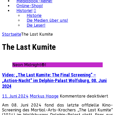
Mediabook-Reihe!
Online-Shop!
Historie!
Historie
Die Medien über uns!
Die Leser!
Startseite
The Last Kumite
The Last Kumite
Neon Midnight®!
Video: „The Last Kumite: The Final Screening“ –
„Action-Nacht“ im Delphin-Palast Wolfsburg, 08. Juni
2024
für
11. Juni 2024
Markus Haage
Kommentare deaktiviert
Vid
Am 08. Juni 2024 fand das letzte offizielle Kino-
„Th
Screening des Martial-Arts-Krachers „The Last Kumite“
Las
(2024) im Wolfsburger Delphin-Palast statt. Fans aus