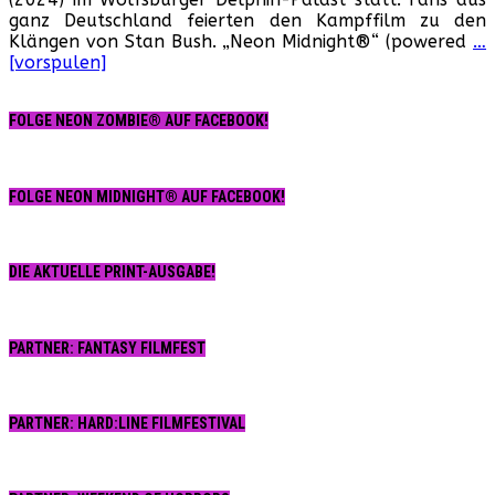
Kum
ganz Deutschland feierten den Kampffilm zu den
Th
Klängen von Stan Bush. „Neon Midnight®“ (powered
…
Fin
[vorspulen]
Scr
–
„Ac
FOLGE NEON ZOMBIE® AUF FACEBOOK!
Nac
im
Del
Pal
FOLGE NEON MIDNIGHT® AUF FACEBOOK!
Wol
08.
Jun
DIE AKTUELLE PRINT-AUSGABE!
20
PARTNER: FANTASY FILMFEST
PARTNER: HARD:LINE FILMFESTIVAL