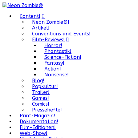
Content!
Neon Zombie®!
Artikel!
Conventions und Events!
Film-Reviews!
Horror!
Phantastik!
Science-Fiction!
Fantasy!
Action!
Nonsense!
Blog!
Popkultur!
Trailer!
Games!
Comics!
Pressehefte!
Print-Magazin!
Dokumentation!
Film-Editionen!
Web-Show!