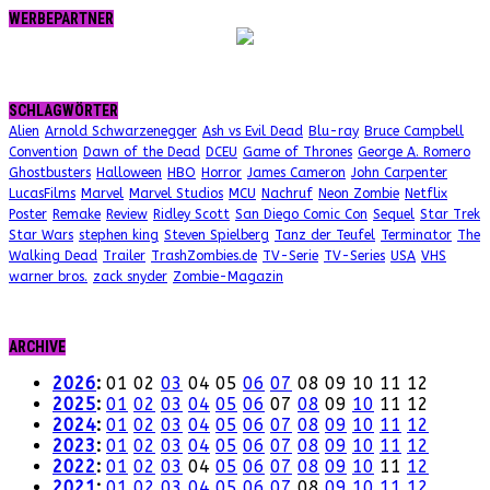
WERBEPARTNER
SCHLAGWÖRTER
Alien
Arnold Schwarzenegger
Ash vs Evil Dead
Blu-ray
Bruce Campbell
Convention
Dawn of the Dead
DCEU
Game of Thrones
George A. Romero
Ghostbusters
Halloween
HBO
Horror
James Cameron
John Carpenter
LucasFilms
Marvel
Marvel Studios
MCU
Nachruf
Neon Zombie
Netflix
Poster
Remake
Review
Ridley Scott
San Diego Comic Con
Sequel
Star Trek
Star Wars
stephen king
Steven Spielberg
Tanz der Teufel
Terminator
The
Walking Dead
Trailer
TrashZombies.de
TV-Serie
TV-Series
USA
VHS
warner bros.
zack snyder
Zombie-Magazin
ARCHIVE
2026
:
01
02
03
04
05
06
07
08
09
10
11
12
2025
:
01
02
03
04
05
06
07
08
09
10
11
12
2024
:
01
02
03
04
05
06
07
08
09
10
11
12
2023
:
01
02
03
04
05
06
07
08
09
10
11
12
2022
:
01
02
03
04
05
06
07
08
09
10
11
12
2021
:
01
02
03
04
05
06
07
08
09
10
11
12