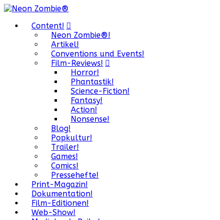
Content!
Neon Zombie®!
Artikel!
Conventions und Events!
Film-Reviews!
Horror!
Phantastik!
Science-Fiction!
Fantasy!
Action!
Nonsense!
Blog!
Popkultur!
Trailer!
Games!
Comics!
Pressehefte!
Print-Magazin!
Dokumentation!
Film-Editionen!
Web-Show!