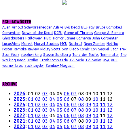
SCHLAGWÖRTER
Alien
Arnold Schwarzenegger
Ash vs Evil Dead
Blu-ray
Bruce Campbell
Convention
Dawn of the Dead
DCEU
Game of Thrones
George A. Romero
Ghostbusters
Halloween
HBO
Horror
James Cameron
John Carpenter
LucasFilms
Marvel
Marvel Studios
MCU
Nachruf
Neon Zombie
Netflix
Poster
Remake
Review
Ridley Scott
San Diego Comic Con
Sequel
Star Trek
Star Wars
stephen king
Steven Spielberg
Tanz der Teufel
Terminator
The
Walking Dead
Trailer
TrashZombies.de
TV-Serie
TV-Series
USA
VHS
warner bros.
zack snyder
Zombie-Magazin
ARCHIVE
2026
:
01
02
03
04
05
06
07
08
09
10
11
12
2025
:
01
02
03
04
05
06
07
08
09
10
11
12
2024
:
01
02
03
04
05
06
07
08
09
10
11
12
2023
:
01
02
03
04
05
06
07
08
09
10
11
12
2022
:
01
02
03
04
05
06
07
08
09
10
11
12
2021
:
01
02
03
04
05
06
07
08
09
10
11
12
2020
:
01
02
03
04
05
06
07
08
09
10
11
12