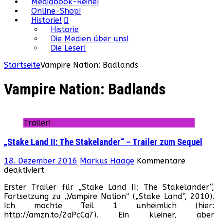
Mediabook-Reihe!
Online-Shop!
Historie!
Historie
Die Medien über uns!
Die Leser!
Startseite
Vampire Nation: Badlands
Vampire Nation: Badlands
Trailer!
„Stake Land II: The Stakelander“ – Trailer zum Sequel
18. Dezember 2016
Markus Haage
Kommentare
für
deaktiviert
„Stake
Erster Trailer für „Stake Land II: The Stakelander“,
Land
Fortsetzung zu „Vampire Nation“ („Stake Land“, 2010).
II:
Ich mochte Teil 1 unheimlich (hier:
The
http://amzn.to/2gPcCq7). Ein kleiner, aber
Stakelander“