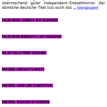
überraschend guter Independent-Endzeithorror. Der
–
dämliche deutsche Titel (als auch das
… [vorspulen]
Trailer
zum
Sequel
FOLGE NEON ZOMBIE® AUF FACEBOOK!
FOLGE NEON MIDNIGHT® AUF FACEBOOK!
DIE AKTUELLE PRINT-AUSGABE!
PARTNER: FANTASY FILMFEST
PARTNER: HARD:LINE FILMFESTIVAL
PARTNER: WEEKEND OF HORRORS