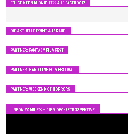
FOLGE NEON MIDNIGHT® AUF FACEBOOK!
DIE AKTUELLE PRINT-AUSGABE!
PARTNER: FANTASY FILMFEST
PARTNER: HARD:LINE FILMFESTIVAL
PARTNER: WEEKEND OF HORRORS
NEON ZOMBIE® – DIE VIDEO-RETROSPEKTIVE!