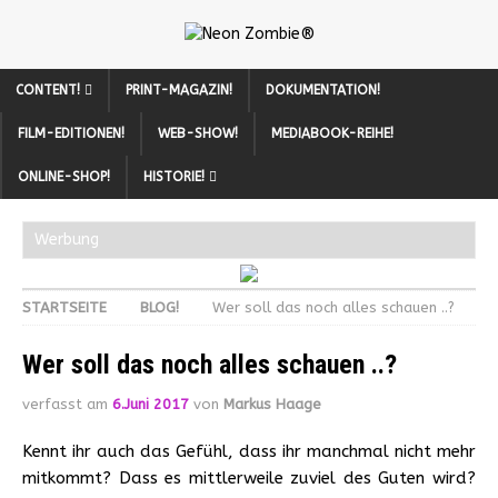
CONTENT!
PRINT-MAGAZIN!
DOKUMENTATION!
FILM-EDITIONEN!
WEB-SHOW!
MEDIABOOK-REIHE!
ONLINE-SHOP!
HISTORIE!
Werbung
STARTSEITE
BLOG!
Wer soll das noch alles schauen ..?
Wer soll das noch alles schauen ..?
verfasst am
6.Juni 2017
von
Markus Haage
Kennt ihr auch das Gefühl, dass ihr manchmal nicht mehr
mitkommt? Dass es mittlerweile zuviel des Guten wird?