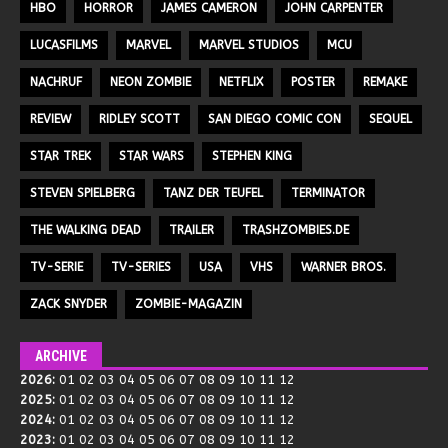
HBO
HORROR
JAMES CAMERON
JOHN CARPENTER
LUCASFILMS
MARVEL
MARVEL STUDIOS
MCU
NACHRUF
NEON ZOMBIE
NETFLIX
POSTER
REMAKE
REVIEW
RIDLEY SCOTT
SAN DIEGO COMIC CON
SEQUEL
STAR TREK
STAR WARS
STEPHEN KING
STEVEN SPIELBERG
TANZ DER TEUFEL
TERMINATOR
THE WALKING DEAD
TRAILER
TRASHZOMBIES.DE
TV-SERIE
TV-SERIES
USA
VHS
WARNER BROS.
ZACK SNYDER
ZOMBIE-MAGAZIN
ARCHIVE
2026
:
01
02
03
04
05
06
07
08
09
10
11
12
2025
:
01
02
03
04
05
06
07
08
09
10
11
12
2024
:
01
02
03
04
05
06
07
08
09
10
11
12
2023
:
01
02
03
04
05
06
07
08
09
10
11
12