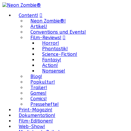
Content!
Neon Zombie®!
Artikel!
Conventions und Events!
Film-Reviews!
Horror!
Phantastik!
Science-Fiction!
Fantasy!
Action!
Nonsense!
Blog!
Popkultur!
Trailer!
Games!
Comics!
Pressehefte!
Print-Magazin!
Dokumentation!
Film-Editionen!
Web-Show!