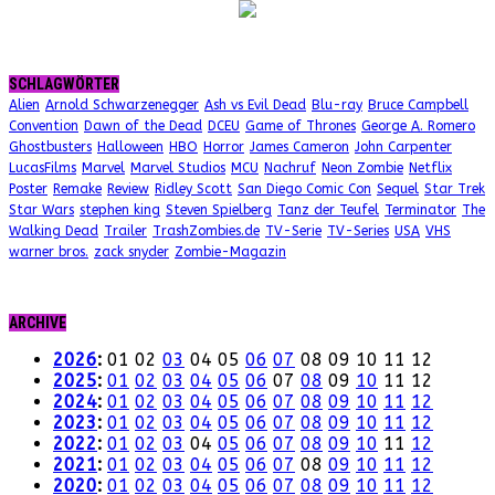
SCHLAGWÖRTER
Alien
Arnold Schwarzenegger
Ash vs Evil Dead
Blu-ray
Bruce Campbell
Convention
Dawn of the Dead
DCEU
Game of Thrones
George A. Romero
Ghostbusters
Halloween
HBO
Horror
James Cameron
John Carpenter
LucasFilms
Marvel
Marvel Studios
MCU
Nachruf
Neon Zombie
Netflix
Poster
Remake
Review
Ridley Scott
San Diego Comic Con
Sequel
Star Trek
Star Wars
stephen king
Steven Spielberg
Tanz der Teufel
Terminator
The
Walking Dead
Trailer
TrashZombies.de
TV-Serie
TV-Series
USA
VHS
warner bros.
zack snyder
Zombie-Magazin
ARCHIVE
2026
:
01
02
03
04
05
06
07
08
09
10
11
12
2025
:
01
02
03
04
05
06
07
08
09
10
11
12
2024
:
01
02
03
04
05
06
07
08
09
10
11
12
2023
:
01
02
03
04
05
06
07
08
09
10
11
12
2022
:
01
02
03
04
05
06
07
08
09
10
11
12
2021
:
01
02
03
04
05
06
07
08
09
10
11
12
2020
:
01
02
03
04
05
06
07
08
09
10
11
12