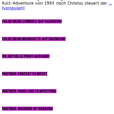
Kult-Adventure von 1993 nach Christus steuert der
…
Road
[vorspulen]
FOLGE NEON ZOMBIE® AUF FACEBOOK!
FOLGE NEON MIDNIGHT® AUF FACEBOOK!
DIE AKTUELLE PRINT-AUSGABE!
PARTNER: FANTASY FILMFEST
PARTNER: HARD:LINE FILMFESTIVAL
PARTNER: WEEKEND OF HORRORS