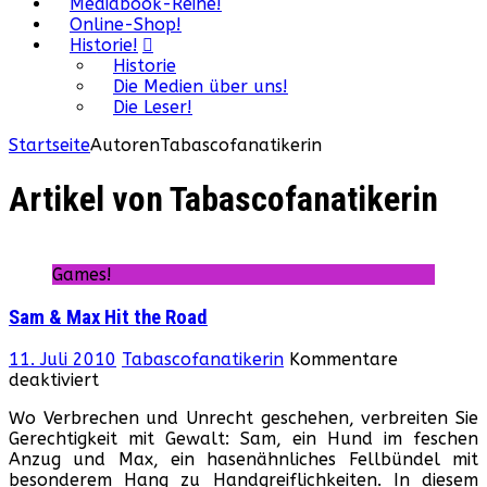
Mediabook-Reihe!
Online-Shop!
Historie!
Historie
Die Medien über uns!
Die Leser!
Startseite
Autoren
Tabascofanatikerin
Artikel von
Tabascofanatikerin
Games!
Sam & Max Hit the Road
11. Juli 2010
Tabascofanatikerin
Kommentare
für
deaktiviert
Sam
Wo Verbrechen und Unrecht geschehen, verbreiten Sie
&
Gerechtigkeit mit Gewalt: Sam, ein Hund im feschen
Max
Anzug und Max, ein hasenähnliches Fellbündel mit
Hit
besonderem Hang zu Handgreiflichkeiten. In diesem
the