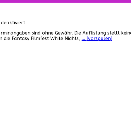
(USA,
2023)
für
deaktiviert
Convention-
rminangaben sind ohne Gewähr. Die Auflistung stellt kein
Übersicht
 die Fantasy Filmfest White Nights,
… [vorspulen]
2018