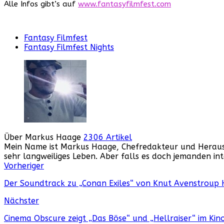
Alle Infos gibt’s auf
www.fantasyfilmfest.com
Fantasy Filmfest
Fantasy Filmfest Nights
Über Markus Haage
2306 Artikel
Mein Name ist Markus Haage, Chefredakteur und Herausge
sehr langweiliges Leben. Aber falls es doch jemanden i
Webseite
Facebook
Instagram
YouTube
Vorheriger
Der Soundtrack zu „Conan Exiles“ von Knut Avenstroup
Nächster
Cinema Obscure zeigt „Das Böse“ und „Hellraiser“ im Kin