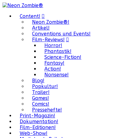
Content!
Neon Zombie®!
Artikel!
Conventions und Events!
Film-Reviews!
Horror!
Phantastik!
Science-Fiction!
Fantasy!
Action!
Nonsense!
Blog!
Popkultur!
Trailer!
Games!
Comics!
Pressehefte!
Print-Magazin!
Dokumentation!
Film-Editionen!
Web-Show!