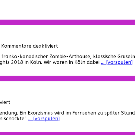
für
Kommentare deaktiviert
Fantasy
, franko-kanadischer Zombie-Arthouse, klassische Gruselmä
Filmfest
ights 2018 in Köln. Wir waren in Köln dabei
… [vorspulen]
White
Nights,
Köln
(Januar
2018)
für
iert
„Late
 Sendung. Ein Exorzismus wird im Fernsehen zu später Stun
Night
on schockte“
… [vorspulen]
with
the
Devil“