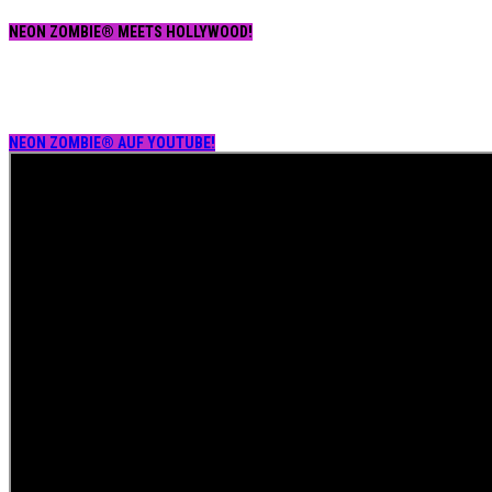
NEON ZOMBIE® MEETS HOLLYWOOD!
NEON ZOMBIE® AUF YOUTUBE!