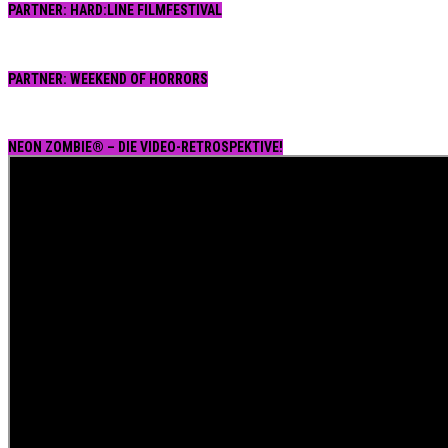
PARTNER: HARD:LINE FILMFESTIVAL
PARTNER: WEEKEND OF HORRORS
NEON ZOMBIE® – DIE VIDEO-RETROSPEKTIVE!