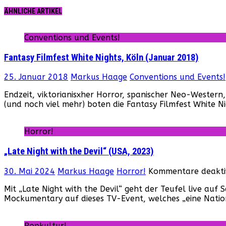
ÄHNLICHE ARTIKEL
Conventions und Events!
Fantasy Filmfest White Nights, Köln (Januar 2018)
25. Januar 2018
Markus Haage
Conventions und Events!
Endzeit, viktorianisxher Horror, spanischer Neo-Western
(und noch viel mehr) boten die Fantasy Filmfest White N
Horror!
„Late Night with the Devil“ (USA, 2023)
30. Mai 2024
Markus Haage
Horror!
Kommentare deaktiv
Mit „Late Night with the Devil“ geht der Teufel live auf
Mockumentary auf dieses TV-Event, welches „eine Nati
Popkultur!