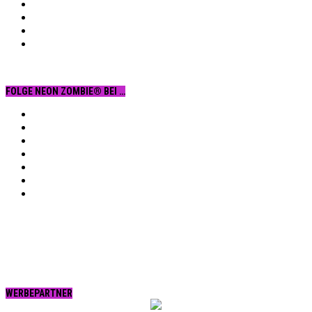
FOLGE NEON ZOMBIE® BEI …
Facebook
YouTube
Instagram
Vimeo
Twitter
tumblr.
RSS
WERBEPARTNER