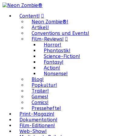
Content!
Neon Zombie®!
Artikel!
Conventions und Events!
Film-Reviews!
Horror!
Phantastik!
Science-Fiction!
Fantasy!
Action!
Nonsense!
Blog!
Popkultur!
Trailer!
Games!
Comics!
Pressehefte!
Print-Magazin!
Dokumentation!
Film-Editionen!
Web-Show!