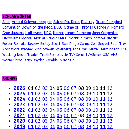
SCHLAGWÖRTER
Alien
Arnold Schwarzenegger
Ash vs Evil Dead
Blu-ray
Bruce Campbell
Convention
Dawn of the Dead
DCEU
Game of Thrones
George A. Romero
Ghostbusters
Halloween
HBO
Horror
James Cameron
John Carpenter
LucasFilms
Marvel
Marvel Studios
MCU
Nachruf
Neon Zombie
Netflix
Poster
Remake
Review
Ridley Scott
San Diego Comic Con
Sequel
Star Trek
Star Wars
stephen king
Steven Spielberg
Tanz der Teufel
Terminator
The
Walking Dead
Trailer
TrashZombies.de
TV-Serie
TV-Series
USA
VHS
warner bros.
zack snyder
Zombie-Magazin
ARCHIVE
2026
:
01
02
03
04
05
06
07
08
09
10
11
12
2025
:
01
02
03
04
05
06
07
08
09
10
11
12
2024
:
01
02
03
04
05
06
07
08
09
10
11
12
2023
:
01
02
03
04
05
06
07
08
09
10
11
12
2022
:
01
02
03
04
05
06
07
08
09
10
11
12
2021
:
01
02
03
04
05
06
07
08
09
10
11
12
2020
:
01
02
03
04
05
06
07
08
09
10
11
12
2019
:
01
02
03
04
05
06
07
08
09
10
11
12