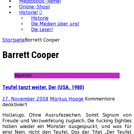
Mediabook-Reihe!
Online-Shop!
Historie!
Historie
Die Medien über uns!
Die Leser!
Startseite
Barrett Cooper
Barrett Cooper
Horror!
Teufel tanzt weiter, Der (USA, 1980)
27. November 2008
Markus Haage
Kommentare
für
deaktiviert
Teufel
Halleluja. Ohne Ausrufezeichen. Somit Signum von
tanzt
Freude und Verzweifelung zugleich. Die fucking Eighties
weiter,
haben wieder ein Monster ausgespuckt, und was für
Der
eins! Nein, nicht den Teufel. Das der Titel „Der Teufel
(USA,