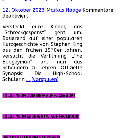
12. Oktober 2023
Markus Haage
Kommentare
für
deaktiviert
„The
Versteckt eure Kinder, das
Boogeyman“
„Schreckgespenst“ geht um.
(USA,
Basierend auf einer populären
2023)
Kurzgeschichte von Stephen King
aus den frühen 1970er-Jahren,
versucht die Verfilmung „The
Boogeyman“ uns nun das
Schaudern zu lehren. Offizielle
Synopsis: Die High-School
Schülerin
… [vorspulen]
FOLGE NEON ZOMBIE® AUF FACEBOOK!
FOLGE NEON MIDNIGHT® AUF FACEBOOK!
DIE AKTUELLE PRINT-AUSGABE!