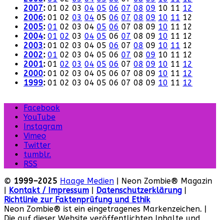
2007
:
01
02
03
04
05
06
07
08
09
10
11
12
2006
:
01
02
03
04
05
06
07
08
09
10
11
12
2005
:
01
02
03
04
05
06
07
08
09
10
11
12
2004
:
01
02
03
04
05
06
07
08
09
10
11
12
2003
:
01
02
03
04
05
06
07
08
09
10
11
12
2002
:
01
02
03
04
05
06
07
08
09
10
11
12
2001
:
01
02
03
04
05
06
07
08
09
10
11
12
2000
:
01
02
03
04
05
06
07
08
09
10
11
12
1999
:
01
02
03
04
05
06
07
08
09
10
11
12
Facebook
YouTube
Instagram
Vimeo
Twitter
tumblr.
RSS
©
1999–2025
Haage Medien
| Neon Zombie® Magazin
|
Kontakt / Impressum
|
Datenschutzerklärung
|
Richtlinie zur Faktenprüfung und Ethik
Neon Zombie® ist ein eingetragenes Markenzeichen. |
Die auf dieser Website veröffentlichten Inhalte und