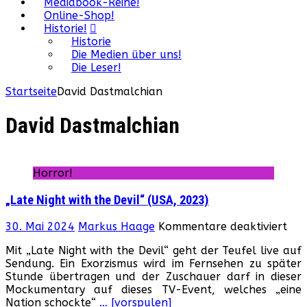
Mediabook-Reihe!
Online-Shop!
Historie!
Historie
Die Medien über uns!
Die Leser!
Startseite
David Dastmalchian
David Dastmalchian
Horror!
„Late Night with the Devil“ (USA, 2023)
für
30. Mai 2024
Markus Haage
Kommentare deaktiviert
„La
Mit „Late Night with the Devil“ geht der Teufel live auf
Nig
Sendung. Ein Exorzismus wird im Fernsehen zu später
wit
Stunde übertragen und der Zuschauer darf in dieser
the
Mockumentary auf dieses TV-Event, welches „eine
Devi
Nation schockte“
… [vorspulen]
(US