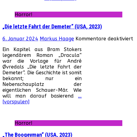
202
Horror!
„Die letzte Fahrt der Demeter“ (USA, 2023)
f
6. Januar 2024
Markus Haage
Kommentare deaktiviert
„
Ein Kapitel aus Bram Stokers
l
legendärem Roman „Dracula“
F
war die Vorlage für André
d
Øvredals „Die letzte Fahrt der
D
Demeter“. Die Geschichte ist somit
(
bekannt; nur ein
2
Nebenschauplatz der
eigentlichen Schauer-Mär. Wie
will man darauf basierend
…
[vorspulen]
Horror!
„The Boogeyman“ (USA, 2023)