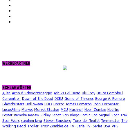
Vimeo
Twitter
tumblr.
RSS
WERBEPARTNER
SCHLAGWÖRTER
Alien
Arnold Schwarzenegger
Ash vs Evil Dead
Blu-ray
Bruce Campbell
Convention
Dawn of the Dead
DCEU
Game of Thrones
George A. Romero
Ghostbusters
Halloween
HBO
Horror
James Cameron
John Carpenter
LucasFilms
Marvel
Marvel Studios
MCU
Nachruf
Neon Zombie
Netflix
Poster
Remake
Review
Ridley Scott
San Diego Comic Con
Sequel
Star Trek
Star Wars
stephen king
Steven Spielberg
Tanz der Teufel
Terminator
The
Walking Dead
Trailer
TrashZombies.de
TV-Serie
TV-Series
USA
VHS