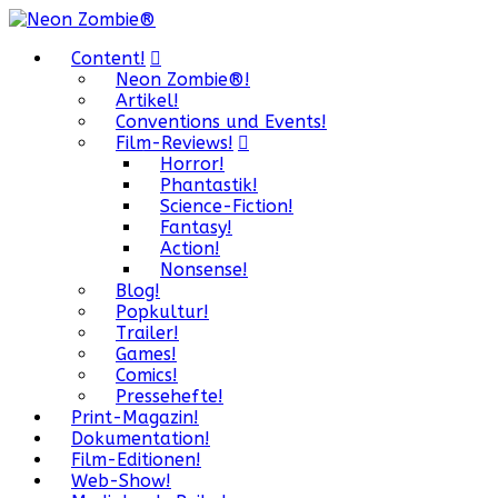
Content!
Neon Zombie®!
Artikel!
Conventions und Events!
Film-Reviews!
Horror!
Phantastik!
Science-Fiction!
Fantasy!
Action!
Nonsense!
Blog!
Popkultur!
Trailer!
Games!
Comics!
Pressehefte!
Print-Magazin!
Dokumentation!
Film-Editionen!
Web-Show!