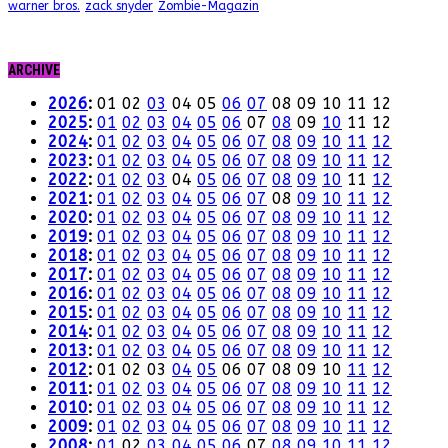
warner bros.
zack snyder
Zombie-Magazin
ARCHIVE
2026
:
01
02
03
04
05
06
07
08
09
10
11
12
2025
:
01
02
03
04
05
06
07
08
09
10
11
12
2024
:
01
02
03
04
05
06
07
08
09
10
11
12
2023
:
01
02
03
04
05
06
07
08
09
10
11
12
2022
:
01
02
03
04
05
06
07
08
09
10
11
12
2021
:
01
02
03
04
05
06
07
08
09
10
11
12
2020
:
01
02
03
04
05
06
07
08
09
10
11
12
2019
:
01
02
03
04
05
06
07
08
09
10
11
12
2018
:
01
02
03
04
05
06
07
08
09
10
11
12
2017
:
01
02
03
04
05
06
07
08
09
10
11
12
2016
:
01
02
03
04
05
06
07
08
09
10
11
12
2015
:
01
02
03
04
05
06
07
08
09
10
11
12
2014
:
01
02
03
04
05
06
07
08
09
10
11
12
2013
:
01
02
03
04
05
06
07
08
09
10
11
12
2012
:
01
02
03
04
05
06
07
08
09
10
11
12
2011
:
01
02
03
04
05
06
07
08
09
10
11
12
2010
:
01
02
03
04
05
06
07
08
09
10
11
12
2009
:
01
02
03
04
05
06
07
08
09
10
11
12
2008
:
01
02
03
04
05
06
07
08
09
10
11
12