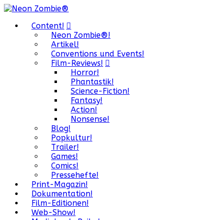
Content!
Neon Zombie®!
Artikel!
Conventions und Events!
Film-Reviews!
Horror!
Phantastik!
Science-Fiction!
Fantasy!
Action!
Nonsense!
Blog!
Popkultur!
Trailer!
Games!
Comics!
Pressehefte!
Print-Magazin!
Dokumentation!
Film-Editionen!
Web-Show!