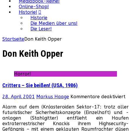
Mediabook-Reihe!
Online-Shop!
Historie!
Historie
Die Medien über uns!
Die Leser!
Startseite
Don Keith Opper
Don Keith Opper
Horror!
Critters – Sie beißen! (USA, 1986)
fü
28. April 2001
Markus Haage
Kommentare deaktiviert
Cr
Alarm auf dem (Kn)asteroiden Sektor-17: trotz aller
–
futuristischer Sicherheitskonzepte (Einzelhaft) und -
Si
anlagen (Stahlgitter) entflieht ein Haufen
be
extraterrestrischer Knackis ihrem Highsecurity-
(U
Gefängnis – mit einem geklauten Raumfrachter düsen
19