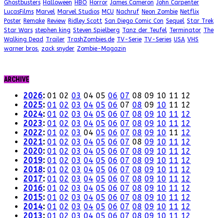
Ghostbusters
Halloween
HBO
Horror
James Cameron
John Carpenter
LucasFilms
Marvel
Marvel Studios
MCU
Nachruf
Neon Zombie
Netflix
Poster
Remake
Review
Ridley Scott
San Diego Comic Con
Sequel
Star Trek
Star Wars
stephen king
Steven Spielberg
Tanz der Teufel
Terminator
The
Walking Dead
Trailer
TrashZombies.de
TV-Serie
TV-Series
USA
VHS
warner bros.
zack snyder
Zombie-Magazin
ARCHIVE
2026
:
01
02
03
04
05
06
07
08
09
10
11
12
2025
:
01
02
03
04
05
06
07
08
09
10
11
12
2024
:
01
02
03
04
05
06
07
08
09
10
11
12
2023
:
01
02
03
04
05
06
07
08
09
10
11
12
2022
:
01
02
03
04
05
06
07
08
09
10
11
12
2021
:
01
02
03
04
05
06
07
08
09
10
11
12
2020
:
01
02
03
04
05
06
07
08
09
10
11
12
2019
:
01
02
03
04
05
06
07
08
09
10
11
12
2018
:
01
02
03
04
05
06
07
08
09
10
11
12
2017
:
01
02
03
04
05
06
07
08
09
10
11
12
2016
:
01
02
03
04
05
06
07
08
09
10
11
12
2015
:
01
02
03
04
05
06
07
08
09
10
11
12
2014
:
01
02
03
04
05
06
07
08
09
10
11
12
2013
:
01
02
03
04
05
06
07
08
09
10
11
12