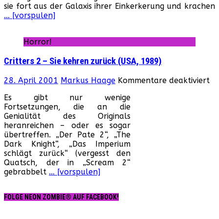
sie fort aus der Galaxis ihrer Einkerkerung und krachen
… [vorspulen]
Horror!
Critters 2 – Sie kehren zurück (USA, 1989)
fü
28. April 2001
Markus Haage
Kommentare deaktiviert
Cr
Es gibt nur wenige
2
Fortsetzungen, die an die
–
Genialität des Originals
Si
heranreichen – oder es sogar
ke
übertreffen. „Der Pate 2“, „The
zu
Dark Knight“, „Das Imperium
(U
schlägt zurück“ (vergesst den
19
Quatsch, der in „Scream 2“
gebrabbelt
… [vorspulen]
FOLGE NEON ZOMBIE® AUF FACEBOOK!