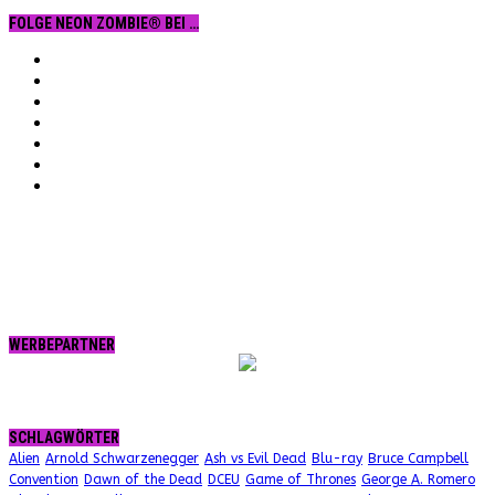
FOLGE NEON ZOMBIE® BEI …
Facebook
YouTube
Instagram
Vimeo
Twitter
tumblr.
RSS
WERBEPARTNER
SCHLAGWÖRTER
Alien
Arnold Schwarzenegger
Ash vs Evil Dead
Blu-ray
Bruce Campbell
Convention
Dawn of the Dead
DCEU
Game of Thrones
George A. Romero