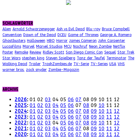
SCHLAGWÖRTER
Alien
Arnold Schwarzenegger
Ash vs Evil Dead
Blu-ray
Bruce Campbell
Convention
Dawn of the Dead
DCEU
Game of Thrones
George A. Romero
Ghostbusters
Halloween
HBO
Horror
James Cameron
John Carpenter
LucasFilms
Marvel
Marvel Studios
MCU
Nachruf
Neon Zombie
Netflix
Poster
Remake
Review
Ridley Scott
San Diego Comic Con
Sequel
Star Trek
Star Wars
stephen king
Steven Spielberg
Tanz der Teufel
Terminator
The
Walking Dead
Trailer
TrashZombies.de
TV-Serie
TV-Series
USA
VHS
warner bros.
zack snyder
Zombie-Magazin
ARCHIVE
2026
:
01
02
03
04
05
06
07
08
09
10
11
12
2025
:
01
02
03
04
05
06
07
08
09
10
11
12
2024
:
01
02
03
04
05
06
07
08
09
10
11
12
2023
:
01
02
03
04
05
06
07
08
09
10
11
12
2022
:
01
02
03
04
05
06
07
08
09
10
11
12
2021
:
01
02
03
04
05
06
07
08
09
10
11
12
2020
:
01
02
03
04
05
06
07
08
09
10
11
12