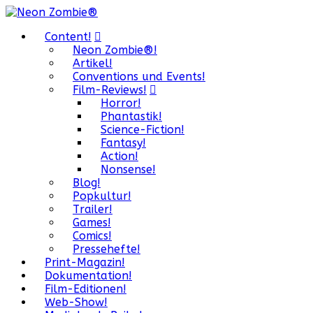
Content!
Neon Zombie®!
Artikel!
Conventions und Events!
Film-Reviews!
Horror!
Phantastik!
Science-Fiction!
Fantasy!
Action!
Nonsense!
Blog!
Popkultur!
Trailer!
Games!
Comics!
Pressehefte!
Print-Magazin!
Dokumentation!
Film-Editionen!
Web-Show!