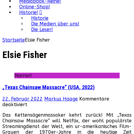
Mediabook-Reihe!
Online-Shop!
Historie!
Historie
Die Medien über uns!
Die Leser!
Startseite
Elsie Fisher
Elsie Fisher
Horror!
„Texas Chainsaw Massacre“ (USA, 2022)
22. Februar 2022
Markus Haage
Kommentare
für
deaktiviert
„Texas
Das Kettensägenmassaker kehrt zurück! Mit „Texas
Chainsaw
Chainsaw Massacre“ will Netflix, der wohl populärste
Massacre“
Streamingdienst der Welt, ein ur-amerikanisches Film-
(USA,
Grauen der 1970er-Jahre in die heutige Zeit
2022)