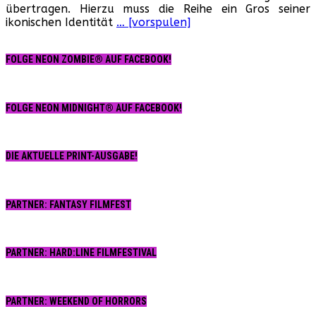
übertragen. Hierzu muss die Reihe ein Gros seiner
ikonischen Identität
… [vorspulen]
FOLGE NEON ZOMBIE® AUF FACEBOOK!
FOLGE NEON MIDNIGHT® AUF FACEBOOK!
DIE AKTUELLE PRINT-AUSGABE!
PARTNER: FANTASY FILMFEST
PARTNER: HARD:LINE FILMFESTIVAL
PARTNER: WEEKEND OF HORRORS