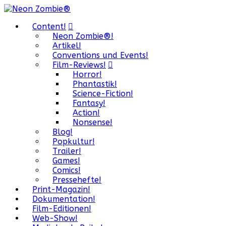
Content!
Neon Zombie®!
Artikel!
Conventions und Events!
Film-Reviews!
Horror!
Phantastik!
Science-Fiction!
Fantasy!
Action!
Nonsense!
Blog!
Popkultur!
Trailer!
Games!
Comics!
Pressehefte!
Print-Magazin!
Dokumentation!
Film-Editionen!
Web-Show!