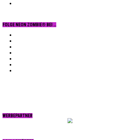
FOLGE NEON ZOMBIE® BEI …
Facebook
YouTube
Instagram
Vimeo
Twitter
tumblr.
RSS
WERBEPARTNER