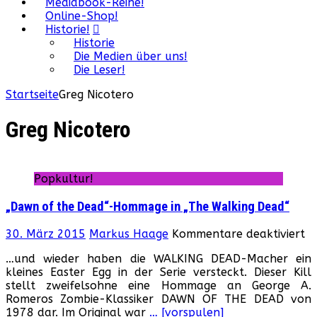
Mediabook-Reihe!
Online-Shop!
Historie!
Historie
Die Medien über uns!
Die Leser!
Startseite
Greg Nicotero
Greg Nicotero
Popkultur!
„Dawn of the Dead“-Hommage in „The Walking Dead“
fü
30. März 2015
Markus Haage
Kommentare deaktiviert
„
…und wieder haben die WALKING DEAD-Macher ein
of
kleines Easter Egg in der Serie versteckt. Dieser Kill
th
stellt zweifelsohne eine Hommage an George A.
D
Romeros Zombie-Klassiker DAWN OF THE DEAD von
H
1978 dar. Im Original war
… [vorspulen]
in