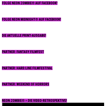
FOLGE NEON ZOMBIE® AUF FACEBOOK!
FOLGE NEON MIDNIGHT® AUF FACEBOOK!
DIE AKTUELLE PRINT-AUSGABE!
PARTNER: FANTASY FILMFEST
PARTNER: HARD:LINE FILMFESTIVAL
PARTNER: WEEKEND OF HORRORS
NEON ZOMBIE® – DIE VIDEO-RETROSPEKTIVE!