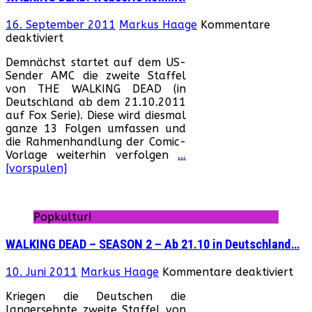
16. September 2011
Markus Haage
Kommentare
für
deaktiviert
WALKING
Demnächst startet auf dem US-
DEAD:
Sender AMC die zweite Staffel
Webserie
von THE WALKING DEAD (in
kommt!
Deutschland ab dem 21.10.2011
auf Fox Serie). Diese wird diesmal
ganze 13 Folgen umfassen und
die Rahmenhandlung der Comic-
Vorlage weiterhin verfolgen
…
[vorspulen]
Popkultur!
WALKING DEAD – SEASON 2 – Ab 21.10 in Deutschland…
für
10. Juni 2011
Markus Haage
Kommentare deaktiviert
WA
Kriegen die Deutschen die
DE
langersehnte zweite Staffel von
–