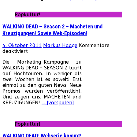
„T
Wa
Popkultur!
D
WALKING DEAD – Season 2 – Macheten und
Kreuzigungen! Sowie Web-Episoden!
4. Oktober 2011
Markus Haage
Kommentare
für
deaktiviert
WALKING
Die Marketing-Kampagne zu
DEAD
WALKING DEAD – SEASON 2 läuft
–
auf Hochtouren. In weniger als
Season
zwei Wochen ist es soweit! Erst
2
einmal zu den guten News. Neue
–
Promos wurden veröffentlicht.
Macheten
Und zeigen uns: MACHETEN und
und
KREUZIGUNGEN!
… [vorspulen]
Kreuzigungen!
Sowie
Web-
Episoden!
Popkultur!
WALKING DEAD: Webserie kommt!