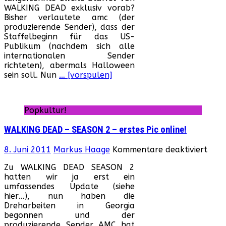
WALKING DEAD exklusiv vorab?
SE
Bisher verlautete amc (der
2
produzierende Sender), dass der
–
Staffelbeginn für das US-
Ab
Publikum (nachdem sich alle
21.
internationalen Sender
in
richteten), abermals Halloween
Deu
sein soll. Nun
… [vorspulen]
Popkultur!
WALKING DEAD – SEASON 2 – erstes Pic online!
für
8. Juni 2011
Markus Haage
Kommentare deaktiviert
WAL
Zu WALKING DEAD SEASON 2
DEA
hatten wir ja erst ein
–
umfassendes Update (siehe
SEA
hier…), nun haben die
2
Dreharbeiten in Georgia
–
begonnen und der
erst
produzierende Sender AMC hat
Pic