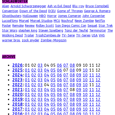
SCHLAGWÖRTER
Alien
Arnold Schwarzenegger
Ash vs Evil Dead
Blu-ray
Bruce Campbell
Convention
Dawn of the Dead
DCEU
Game of Thrones
George A. Romero
Ghostbusters
Halloween
HBO
Horror
James Cameron
John Carpenter
LucasFilms
Marvel
Marvel Studios
MCU
Nachruf
Neon Zombie
Netflix
Poster
Remake
Review
Ridley Scott
San Diego Comic Con
Sequel
Star Trek
Star Wars
stephen king
Steven Spielberg
Tanz der Teufel
Terminator
The
Walking Dead
Trailer
TrashZombies.de
TV-Serie
TV-Series
USA
VHS
warner bros.
zack snyder
Zombie-Magazin
ARCHIVE
2026
:
01
02
03
04
05
06
07
08
09
10
11
12
2025
:
01
02
03
04
05
06
07
08
09
10
11
12
2024
:
01
02
03
04
05
06
07
08
09
10
11
12
2023
:
01
02
03
04
05
06
07
08
09
10
11
12
2022
:
01
02
03
04
05
06
07
08
09
10
11
12
2021
:
01
02
03
04
05
06
07
08
09
10
11
12
2020
:
01
02
03
04
05
06
07
08
09
10
11
12
2019
:
01
02
03
04
05
06
07
08
09
10
11
12
2018
:
01
02
03
04
05
06
07
08
09
10
11
12
2017
:
01
02
03
04
05
06
07
08
09
10
11
12
2016
:
01
02
03
04
05
06
07
08
09
10
11
12