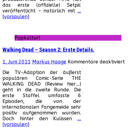
das erste (offizielle) Setpic
onlin
veröffentlicht – natürlich mit
…
[vorspulen]
Popkultur!
Walking Dead – Season 2: Erste Details.
für
1. Juni 2011
Markus Haage
Kommentare deaktiviert
Walk
Die TV-Adaption der äußerst
Dea
populären Comic-Serie THE
–
WALKING DEAD (Review hier…)
Seas
geht in die zweite Runde. Die
2:
erste Staffel umfasste 6
Erst
Episoden, die von der
Detai
internationalen Fangemeide sehr
positiv aufgenommen wurden.
Doch hinter den Kulissen
…
[vorspulen]