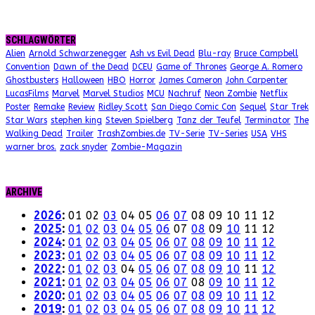
SCHLAGWÖRTER
Alien
Arnold Schwarzenegger
Ash vs Evil Dead
Blu-ray
Bruce Campbell
Convention
Dawn of the Dead
DCEU
Game of Thrones
George A. Romero
Ghostbusters
Halloween
HBO
Horror
James Cameron
John Carpenter
LucasFilms
Marvel
Marvel Studios
MCU
Nachruf
Neon Zombie
Netflix
Poster
Remake
Review
Ridley Scott
San Diego Comic Con
Sequel
Star Trek
Star Wars
stephen king
Steven Spielberg
Tanz der Teufel
Terminator
The
Walking Dead
Trailer
TrashZombies.de
TV-Serie
TV-Series
USA
VHS
warner bros.
zack snyder
Zombie-Magazin
ARCHIVE
2026
:
01
02
03
04
05
06
07
08
09
10
11
12
2025
:
01
02
03
04
05
06
07
08
09
10
11
12
2024
:
01
02
03
04
05
06
07
08
09
10
11
12
2023
:
01
02
03
04
05
06
07
08
09
10
11
12
2022
:
01
02
03
04
05
06
07
08
09
10
11
12
2021
:
01
02
03
04
05
06
07
08
09
10
11
12
2020
:
01
02
03
04
05
06
07
08
09
10
11
12
2019
:
01
02
03
04
05
06
07
08
09
10
11
12