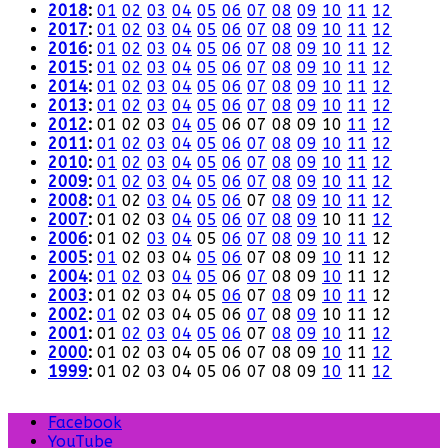
2018
:
01
02
03
04
05
06
07
08
09
10
11
12
2017
:
01
02
03
04
05
06
07
08
09
10
11
12
2016
:
01
02
03
04
05
06
07
08
09
10
11
12
2015
:
01
02
03
04
05
06
07
08
09
10
11
12
2014
:
01
02
03
04
05
06
07
08
09
10
11
12
2013
:
01
02
03
04
05
06
07
08
09
10
11
12
2012
:
01
02
03
04
05
06
07
08
09
10
11
12
2011
:
01
02
03
04
05
06
07
08
09
10
11
12
2010
:
01
02
03
04
05
06
07
08
09
10
11
12
2009
:
01
02
03
04
05
06
07
08
09
10
11
12
2008
:
01
02
03
04
05
06
07
08
09
10
11
12
2007
:
01
02
03
04
05
06
07
08
09
10
11
12
2006
:
01
02
03
04
05
06
07
08
09
10
11
12
2005
:
01
02
03
04
05
06
07
08
09
10
11
12
2004
:
01
02
03
04
05
06
07
08
09
10
11
12
2003
:
01
02
03
04
05
06
07
08
09
10
11
12
2002
:
01
02
03
04
05
06
07
08
09
10
11
12
2001
:
01
02
03
04
05
06
07
08
09
10
11
12
2000
:
01
02
03
04
05
06
07
08
09
10
11
12
1999
:
01
02
03
04
05
06
07
08
09
10
11
12
Facebook
YouTube