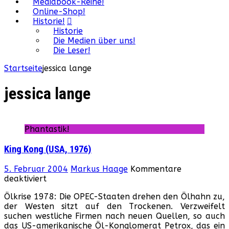
Mediabook-Reihe!
Online-Shop!
Historie!
Historie
Die Medien über uns!
Die Leser!
Startseite
jessica lange
jessica lange
Phantastik!
King Kong (USA, 1976)
5. Februar 2004
Markus Haage
Kommentare
für
deaktiviert
King
Ölkrise 1978: Die OPEC-Staaten drehen den Ölhahn zu,
Kong
der Westen sitzt auf den Trockenen. Verzweifelt
(USA,
suchen westliche Firmen nach neuen Quellen, so auch
1976)
das US-amerikanische Öl-Konglomerat Petrox, das ein