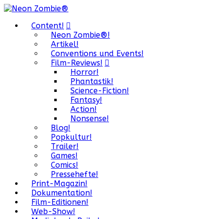
Content!
Neon Zombie®!
Artikel!
Conventions und Events!
Film-Reviews!
Horror!
Phantastik!
Science-Fiction!
Fantasy!
Action!
Nonsense!
Blog!
Popkultur!
Trailer!
Games!
Comics!
Pressehefte!
Print-Magazin!
Dokumentation!
Film-Editionen!
Web-Show!