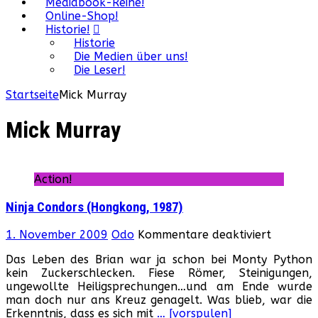
Mediabook-Reihe!
Online-Shop!
Historie!
Historie
Die Medien über uns!
Die Leser!
Startseite
Mick Murray
Mick Murray
Action!
Ninja Condors (Hongkong, 1987)
für
1. November 2009
Odo
Kommentare deaktiviert
Ninja
Das Leben des Brian war ja schon bei Monty Python
Condors
kein Zuckerschlecken. Fiese Römer, Steinigungen,
(Hongko
ungewollte Heiligsprechungen…und am Ende wurde
1987)
man doch nur ans Kreuz genagelt. Was blieb, war die
Erkenntnis, dass es sich mit
… [vorspulen]