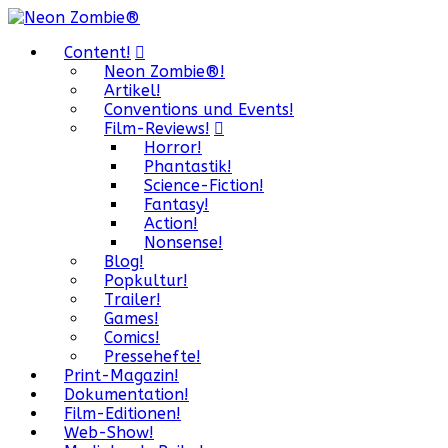
Content!
Neon Zombie®!
Artikel!
Conventions und Events!
Film-Reviews!
Horror!
Phantastik!
Science-Fiction!
Fantasy!
Action!
Nonsense!
Blog!
Popkultur!
Trailer!
Games!
Comics!
Pressehefte!
Print-Magazin!
Dokumentation!
Film-Editionen!
Web-Show!