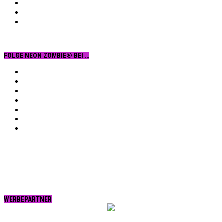
FOLGE NEON ZOMBIE® BEI …
Facebook
YouTube
Instagram
Vimeo
Twitter
tumblr.
RSS
WERBEPARTNER