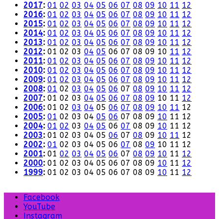
2017
:
01
02
03
04
05
06
07
08
09
10
11
12
2016
:
01
02
03
04
05
06
07
08
09
10
11
12
2015
:
01
02
03
04
05
06
07
08
09
10
11
12
2014
:
01
02
03
04
05
06
07
08
09
10
11
12
2013
:
01
02
03
04
05
06
07
08
09
10
11
12
2012
:
01
02
03
04
05
06
07
08
09
10
11
12
2011
:
01
02
03
04
05
06
07
08
09
10
11
12
2010
:
01
02
03
04
05
06
07
08
09
10
11
12
2009
:
01
02
03
04
05
06
07
08
09
10
11
12
2008
:
01
02
03
04
05
06
07
08
09
10
11
12
2007
:
01
02
03
04
05
06
07
08
09
10
11
12
2006
:
01
02
03
04
05
06
07
08
09
10
11
12
2005
:
01
02
03
04
05
06
07
08
09
10
11
12
2004
:
01
02
03
04
05
06
07
08
09
10
11
12
2003
:
01
02
03
04
05
06
07
08
09
10
11
12
2002
:
01
02
03
04
05
06
07
08
09
10
11
12
2001
:
01
02
03
04
05
06
07
08
09
10
11
12
2000
:
01
02
03
04
05
06
07
08
09
10
11
12
1999
:
01
02
03
04
05
06
07
08
09
10
11
12
Facebook
YouTube
Instagram