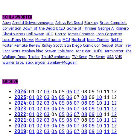
SCHLAGWÖRTER
Alien
Arnold Schwarzenegger
Ash vs Evil Dead
Blu-ray
Bruce Campbell
Convention
Dawn of the Dead
DCEU
Game of Thrones
George A. Romero
Ghostbusters
Halloween
HBO
Horror
James Cameron
John Carpenter
LucasFilms
Marvel
Marvel Studios
MCU
Nachruf
Neon Zombie
Netflix
Poster
Remake
Review
Ridley Scott
San Diego Comic Con
Sequel
Star Trek
Star Wars
stephen king
Steven Spielberg
Tanz der Teufel
Terminator
The
Walking Dead
Trailer
TrashZombies.de
TV-Serie
TV-Series
USA
VHS
warner bros.
zack snyder
Zombie-Magazin
ARCHIVE
2026
:
01
02
03
04
05
06
07
08
09
10
11
12
2025
:
01
02
03
04
05
06
07
08
09
10
11
12
2024
:
01
02
03
04
05
06
07
08
09
10
11
12
2023
:
01
02
03
04
05
06
07
08
09
10
11
12
2022
:
01
02
03
04
05
06
07
08
09
10
11
12
2021
:
01
02
03
04
05
06
07
08
09
10
11
12
2020
:
01
02
03
04
05
06
07
08
09
10
11
12
2019
:
01
02
03
04
05
06
07
08
09
10
11
12