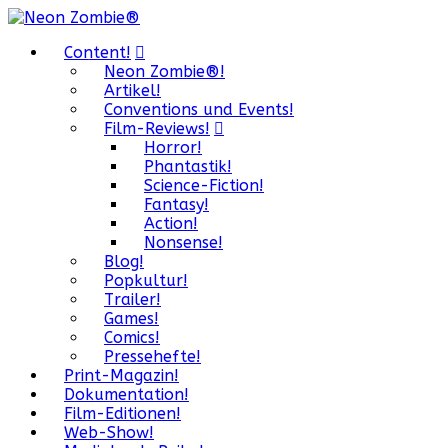
Content!
Neon Zombie®!
Artikel!
Conventions und Events!
Film-Reviews!
Horror!
Phantastik!
Science-Fiction!
Fantasy!
Action!
Nonsense!
Blog!
Popkultur!
Trailer!
Games!
Comics!
Pressehefte!
Print-Magazin!
Dokumentation!
Film-Editionen!
Web-Show!