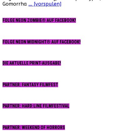
Gomorrha
… [vorspulen]
FOLGE NEON ZOMBIE® AUF FACEBOOK!
FOLGE NEON MIDNIGHT® AUF FACEBOOK!
DIE AKTUELLE PRINT-AUSGABE!
PARTNER: FANTASY FILMFEST
PARTNER: HARD:LINE FILMFESTIVAL
PARTNER: WEEKEND OF HORRORS