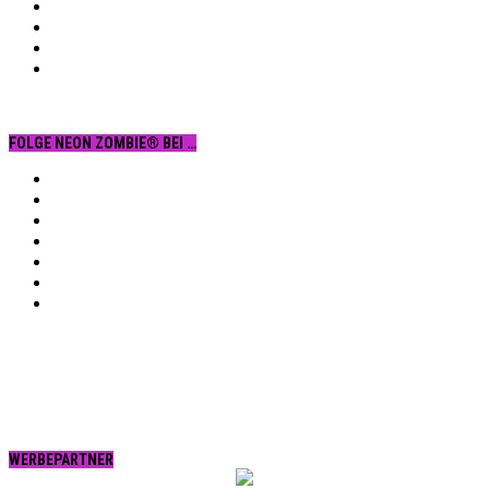
FOLGE NEON ZOMBIE® BEI …
Facebook
YouTube
Instagram
Vimeo
Twitter
tumblr.
RSS
WERBEPARTNER