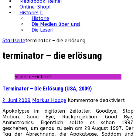
Mediabook-Reihe!
Online-Shop!
Historie!
Historie
Die Medien über uns!
Die Leser!
Startseite
terminator – die erlösung
terminator – die erlösung
Science-Fiction!
Terminator – Die Erlösung (USA, 2009)
für
2. Juni 2009
Markus Haage
Kommentare deaktiviert
Term
Apokalypse im digitalen Zeitalter. Goodbye, Stop
–
Motion. Good Bye, Rückprojektion. Good Bye,
Die
Animatronics. Eigentlich sollte es schon 1997
Erlö
geschehen, um genau zu sein am 29.August 1997. Der
(USA
Tag der Abrechnung, die Apokalypse, Soddom und
2009