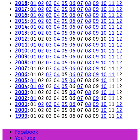
2018
:
01
02
03
04
05
06
07
08
09
10
11
12
2017
:
01
02
03
04
05
06
07
08
09
10
11
12
2016
:
01
02
03
04
05
06
07
08
09
10
11
12
2015
:
01
02
03
04
05
06
07
08
09
10
11
12
2014
:
01
02
03
04
05
06
07
08
09
10
11
12
2013
:
01
02
03
04
05
06
07
08
09
10
11
12
2012
:
01
02
03
04
05
06
07
08
09
10
11
12
2011
:
01
02
03
04
05
06
07
08
09
10
11
12
2010
:
01
02
03
04
05
06
07
08
09
10
11
12
2009
:
01
02
03
04
05
06
07
08
09
10
11
12
2008
:
01
02
03
04
05
06
07
08
09
10
11
12
2007
:
01
02
03
04
05
06
07
08
09
10
11
12
2006
:
01
02
03
04
05
06
07
08
09
10
11
12
2005
:
01
02
03
04
05
06
07
08
09
10
11
12
2004
:
01
02
03
04
05
06
07
08
09
10
11
12
2003
:
01
02
03
04
05
06
07
08
09
10
11
12
2002
:
01
02
03
04
05
06
07
08
09
10
11
12
2001
:
01
02
03
04
05
06
07
08
09
10
11
12
2000
:
01
02
03
04
05
06
07
08
09
10
11
12
1999
:
01
02
03
04
05
06
07
08
09
10
11
12
Facebook
YouTube