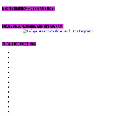
NEON ZOMBIE® – DER GAME BOY!
FOLGE #NEONZOMBIE AUF INSTAGRAM!
ZUFÄLLIGE POSTINGS