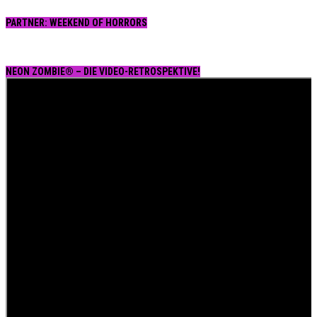
PARTNER: WEEKEND OF HORRORS
NEON ZOMBIE® – DIE VIDEO-RETROSPEKTIVE!