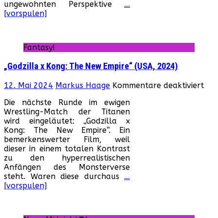
ungewohnten Perspektive
…
[vorspulen]
Fantasy!
„Godzilla x Kong: The New Empire“ (USA, 2024)
für
12. Mai 2024
Markus Haage
Kommentare deaktiviert
„Go
Die nächste Runde im ewigen
x
Wrestling-Match der Titanen
Kon
wird eingeläutet: „Godzilla x
The
Kong: The New Empire“. Ein
Ne
bemerkenswerter Film, weil
Emp
dieser in einem totalen Kontrast
(US
zu den hyperrealistischen
202
Anfängen des Monsterverse
steht. Waren diese durchaus
…
[vorspulen]