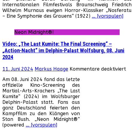
Internationalen Filmfestivals Braunschweig Friedrich
Festival
Wilhelm Murnaus ewigen Horror-Klassiker „Nosferatu
2024:
– Eine Symphonie des Grauens“ (1922)
… [vorspulen]
„Nosferatu
–
Eine
Neon Midnight®!
Symphonie
des
Video: „The Last Kumite: The Final Screening“ –
Grauens“
„Action-Nacht“ im Delphin-Palast Wolfsburg, 08. Juni
(1922)
2024
für
11. Juni 2024
Markus Haage
Kommentare deaktiviert
Vid
Am 08. Juni 2024 fand das letzte
„Th
offizielle Kino-Screening des
Las
Martial-Arts-Krachers „The Last
Kum
Kumite“ (2024) im Wolfsburger
Th
Delphin-Palast statt. Fans aus
Fin
ganz Deutschland feierten den
Scr
Kampffilm zu den Klängen von
–
Stan Bush. „Neon Midnight®“
„Ac
(powered
… [vorspulen]
Nac
im