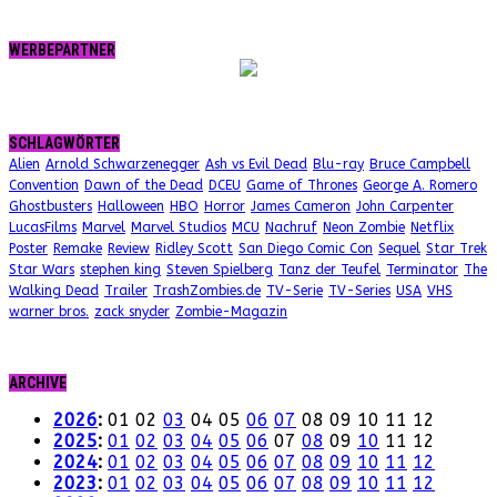
WERBEPARTNER
SCHLAGWÖRTER
Alien
Arnold Schwarzenegger
Ash vs Evil Dead
Blu-ray
Bruce Campbell
Convention
Dawn of the Dead
DCEU
Game of Thrones
George A. Romero
Ghostbusters
Halloween
HBO
Horror
James Cameron
John Carpenter
LucasFilms
Marvel
Marvel Studios
MCU
Nachruf
Neon Zombie
Netflix
Poster
Remake
Review
Ridley Scott
San Diego Comic Con
Sequel
Star Trek
Star Wars
stephen king
Steven Spielberg
Tanz der Teufel
Terminator
The
Walking Dead
Trailer
TrashZombies.de
TV-Serie
TV-Series
USA
VHS
warner bros.
zack snyder
Zombie-Magazin
ARCHIVE
2026
:
01
02
03
04
05
06
07
08
09
10
11
12
2025
:
01
02
03
04
05
06
07
08
09
10
11
12
2024
:
01
02
03
04
05
06
07
08
09
10
11
12
2023
:
01
02
03
04
05
06
07
08
09
10
11
12