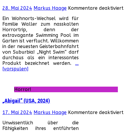
für
28. Mai 2024
Markus Haage
Kommentare deaktiviert
„Ni
Ein Wohnorts-Wechsel wird für
Swi
Familie Waller zum nasskalten
(US
Horrortrip, denn der
202
extravagante Swimming Pool im
Garten ist verflucht. Willkommen
in der neuesten Geisterbahnfahrt
von Suburbia! „Night Swim“ darf
durchaus als ein interessantes
Produkt bezeichnet werden.
…
[vorspulen]
Horror!
„Abigail“ (USA, 2024)
für
17. Mai 2024
Markus Haage
Kommentare deaktiviert
„Abi
Unwissentlich über die
(US
Fähigkeiten ihres entführten
202