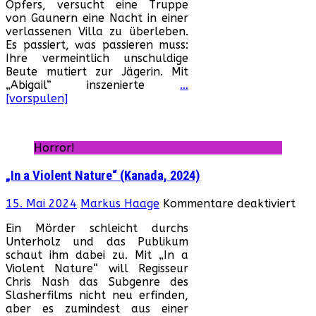
Opfers, versucht eine Truppe
von Gaunern eine Nacht in einer
verlassenen Villa zu überleben.
Es passiert, was passieren muss:
Ihre vermeintlich unschuldige
Beute mutiert zur Jägerin. Mit
„Abigail“ inszenierte
…
[vorspulen]
Horror!
„In a Violent Nature“ (Kanada, 2024)
für
15. Mai 2024
Markus Haage
Kommentare deaktiviert
„In
Ein Mörder schleicht durchs
a
Unterholz und das Publikum
Vio
schaut ihm dabei zu. Mit „In a
Nat
Violent Nature“ will Regisseur
(Ka
Chris Nash das Subgenre des
202
Slasherfilms nicht neu erfinden,
aber es zumindest aus einer