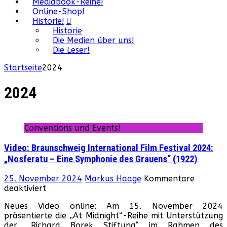
Mediabook-Reihe!
Online-Shop!
Historie!
Historie
Die Medien über uns!
Die Leser!
Startseite
2024
2024
Conventions und Events!
Video: Braunschweig International Film Festival 2024:
„Nosferatu – Eine Symphonie des Grauens“ (1922)
25. November 2024
Markus Haage
Kommentare
für
deaktiviert
Video:
Neues Video online: Am 15. November 2024
Braunschweig
präsentierte die „At Midnight“-Reihe mit Unterstützung
International
der „Richard Borek Stiftung“ im Rahmen des
Film