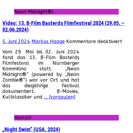
Del
Pal
Neon Midnight®!
Wol
08.
Video: 13. B-Film Basterds Filmfestival 2024 (29.05. –
Jun
02.06.2024)
20
für
5. Juni 2024
Markus Haage
Kommentare deaktiviert
Vide
Vom 29. Mai bis 02. Juni 2024
13.
fand das 13. B-Film Basterds
B-
Filmfestival im Nürnberger
Film
KommKino statt. „Neon
Bast
Midnight®“ (powered by „Neon
Filmf
Zombie®“) war vor Ort und hat
202
das diesjährige Festival
(29.0
dokumentiert. B-Movies,
–
Kultklassiker und
… [vorspulen]
02.0
Horror!
„Night Swim“ (USA, 2024)