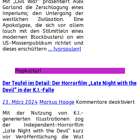
Mit „Civil War“ präsentiert Alex
Wa
Garland die Zerschlagung eines
(U
Imperiums; den Untergang der
20
westlichen Zivilisation. Eine
Apokalypse, die sich vor allem
(auch mit den Stilmitteln eines
modernen Blockbusters) an ein
US-Massenpublikum richtet und
dieses erschüttern
… [vorspulen]
Popkultur!
Der Teufel im Detail: Der Horrorfilm „Late Night with the
Devil“ in der K.I.-Falle
fü
23. März 2024
Markus Haage
Kommentare deaktiviert
De
Mit der Nutzung von K.I.-
Te
generierten Illustrationen zog
im
der Independent-Horrorfilm
De
„Late Night with the Devil“ kurz
De
vor Veröffentlichung die Wut
Ho