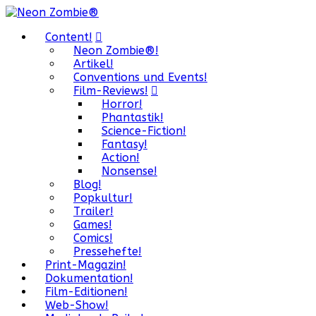
Content!
Neon Zombie®!
Artikel!
Conventions und Events!
Film-Reviews!
Horror!
Phantastik!
Science-Fiction!
Fantasy!
Action!
Nonsense!
Blog!
Popkultur!
Trailer!
Games!
Comics!
Pressehefte!
Print-Magazin!
Dokumentation!
Film-Editionen!
Web-Show!