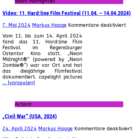
Neon Midnight®!
Video: 11. Hard:line Film Festival (11.04. – 14.04.2024)
für
7. Mai 2024
Markus Haage
Kommentare deaktiviert
Video
Vom 11. bis zum 14. April 2024
11.
fand das 11. Hard:line Film
Hard:
Festival im Regensburger
Film
Ostentor Kino statt. „Neon
Festi
Midnight®“ (powered by „Neon
(11.0
Zombie®“) war vor Ort und hat
–
das diesjährige Filmfestival
14.0
dokumentiert. capelight pictures
… [vorspulen]
Action!
„Civil War“ (USA, 2024)
fü
24. April 2024
Markus Haage
Kommentare deaktiviert
„Ci