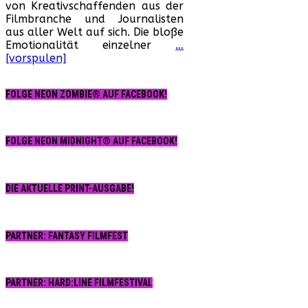
von Kreativschaffenden aus der
„L
Filmbranche und Journalisten
Ni
aus aller Welt auf sich. Die bloße
wi
Emotionalität einzelner
…
th
[vorspulen]
De
in
de
FOLGE NEON ZOMBIE® AUF FACEBOOK!
K.
Fa
FOLGE NEON MIDNIGHT® AUF FACEBOOK!
DIE AKTUELLE PRINT-AUSGABE!
PARTNER: FANTASY FILMFEST
PARTNER: HARD:LINE FILMFESTIVAL