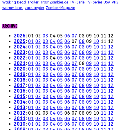
Walking Dead
Trailer
TrashZombies.de
TV-Serie
TV-Series
USA
VHS
warner bros.
zack snyder
Zombie-Magazin
ARCHIVE
2026
:
01
02
03
04
05
06
07
08
09
10
11
12
2025
:
01
02
03
04
05
06
07
08
09
10
11
12
2024
:
01
02
03
04
05
06
07
08
09
10
11
12
2023
:
01
02
03
04
05
06
07
08
09
10
11
12
2022
:
01
02
03
04
05
06
07
08
09
10
11
12
2021
:
01
02
03
04
05
06
07
08
09
10
11
12
2020
:
01
02
03
04
05
06
07
08
09
10
11
12
2019
:
01
02
03
04
05
06
07
08
09
10
11
12
2018
:
01
02
03
04
05
06
07
08
09
10
11
12
2017
:
01
02
03
04
05
06
07
08
09
10
11
12
2016
:
01
02
03
04
05
06
07
08
09
10
11
12
2015
:
01
02
03
04
05
06
07
08
09
10
11
12
2014
:
01
02
03
04
05
06
07
08
09
10
11
12
2013
:
01
02
03
04
05
06
07
08
09
10
11
12
2012
:
01
02
03
04
05
06
07
08
09
10
11
12
2011
:
01
02
03
04
05
06
07
08
09
10
11
12
2010
:
01
02
03
04
05
06
07
08
09
10
11
12
2009
:
01
02
03
04
05
06
07
08
09
10
11
12