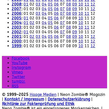
2008
:
01
02
03
04
05
06
07
08
09
10
11
12
2007
:
01
02
03
04
05
06
07
08
09
10
11
12
2006
:
01
02
03
04
05
06
07
08
09
10
11
12
2005
:
01
02
03
04
05
06
07
08
09
10
11
12
2004
:
01
02
03
04
05
06
07
08
09
10
11
12
2003
:
01
02
03
04
05
06
07
08
09
10
11
12
2002
:
01
02
03
04
05
06
07
08
09
10
11
12
2001
:
01
02
03
04
05
06
07
08
09
10
11
12
2000
:
01
02
03
04
05
06
07
08
09
10
11
12
1999
:
01
02
03
04
05
06
07
08
09
10
11
12
Facebook
YouTube
Instagram
Vimeo
Twitter
tumblr.
RSS
©
1999–2025
Haage Medien
| Neon Zombie® Magazin
|
Kontakt / Impressum
|
Datenschutzerklärung
|
Richtlinie zur Faktenprüfung und Ethik
Neon Zombie® ist ein eingetragenes Markenzeichen. |