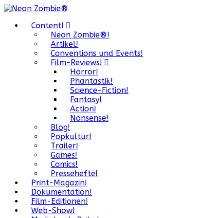
Content!
Neon Zombie®!
Artikel!
Conventions und Events!
Film-Reviews!
Horror!
Phantastik!
Science-Fiction!
Fantasy!
Action!
Nonsense!
Blog!
Popkultur!
Trailer!
Games!
Comics!
Pressehefte!
Print-Magazin!
Dokumentation!
Film-Editionen!
Web-Show!