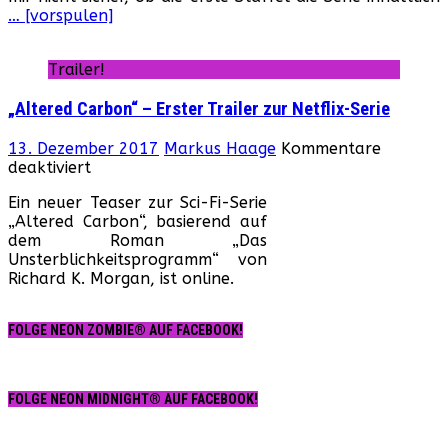
… [vorspulen]
Uns
auf
Net
Trailer!
„Altered Carbon“ – Erster Trailer zur Netflix-Serie
13. Dezember 2017
Markus Haage
Kommentare
für
deaktiviert
„Altered
Ein neuer Teaser zur Sci-Fi-Serie
Carbon“
„Altered Carbon“, basierend auf
–
dem Roman „Das
Erster
Unsterblichkeitsprogramm“ von
Trailer
Richard K. Morgan, ist online.
zur
Netflix-
Serie
FOLGE NEON ZOMBIE® AUF FACEBOOK!
FOLGE NEON MIDNIGHT® AUF FACEBOOK!