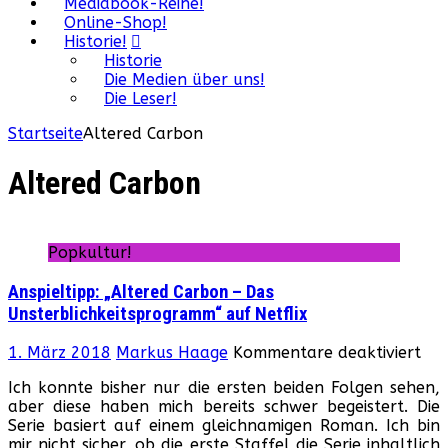
Mediabook-Reihe!
Online-Shop!
Historie!
Historie
Die Medien über uns!
Die Leser!
Startseite
Altered Carbon
Altered Carbon
Popkultur!
Anspieltipp: „Altered Carbon – Das
Unsterblichkeitsprogramm“ auf Netflix
für
1. März 2018
Markus Haage
Kommentare deaktiviert
Ans
Ich konnte bisher nur die ersten beiden Folgen sehen,
„Al
aber diese haben mich bereits schwer begeistert. Die
Car
Serie basiert auf einem gleichnamigen Roman. Ich bin
–
mir nicht sicher, ob die erste Staffel die Serie inhaltlich
Das