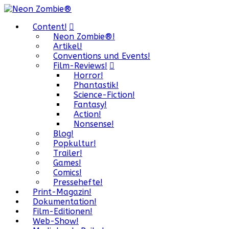
Content!
Neon Zombie®!
Artikel!
Conventions und Events!
Film-Reviews!
Horror!
Phantastik!
Science-Fiction!
Fantasy!
Action!
Nonsense!
Blog!
Popkultur!
Trailer!
Games!
Comics!
Pressehefte!
Print-Magazin!
Dokumentation!
Film-Editionen!
Web-Show!