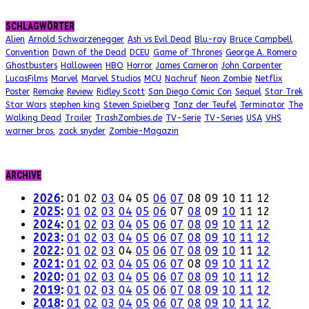
SCHLAGWÖRTER
Alien
Arnold Schwarzenegger
Ash vs Evil Dead
Blu-ray
Bruce Campbell
Convention
Dawn of the Dead
DCEU
Game of Thrones
George A. Romero
Ghostbusters
Halloween
HBO
Horror
James Cameron
John Carpenter
LucasFilms
Marvel
Marvel Studios
MCU
Nachruf
Neon Zombie
Netflix
Poster
Remake
Review
Ridley Scott
San Diego Comic Con
Sequel
Star Trek
Star Wars
stephen king
Steven Spielberg
Tanz der Teufel
Terminator
The
Walking Dead
Trailer
TrashZombies.de
TV-Serie
TV-Series
USA
VHS
warner bros.
zack snyder
Zombie-Magazin
ARCHIVE
2026
:
01
02
03
04
05
06
07
08
09
10
11
12
2025
:
01
02
03
04
05
06
07
08
09
10
11
12
2024
:
01
02
03
04
05
06
07
08
09
10
11
12
2023
:
01
02
03
04
05
06
07
08
09
10
11
12
2022
:
01
02
03
04
05
06
07
08
09
10
11
12
2021
:
01
02
03
04
05
06
07
08
09
10
11
12
2020
:
01
02
03
04
05
06
07
08
09
10
11
12
2019
:
01
02
03
04
05
06
07
08
09
10
11
12
2018
:
01
02
03
04
05
06
07
08
09
10
11
12