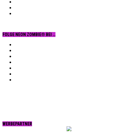
FOLGE NEON ZOMBIE® BEI …
Facebook
YouTube
Instagram
Vimeo
Twitter
tumblr.
RSS
WERBEPARTNER