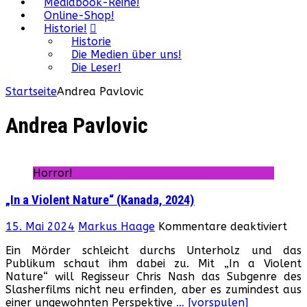
Mediabook-Reihe!
Online-Shop!
Historie!
Historie
Die Medien über uns!
Die Leser!
Startseite
Andrea Pavlovic
Andrea Pavlovic
Horror!
„In a Violent Nature“ (Kanada, 2024)
für
15. Mai 2024
Markus Haage
Kommentare deaktiviert
„In
Ein Mörder schleicht durchs Unterholz und das
a
Publikum schaut ihm dabei zu. Mit „In a Violent
Vio
Nature“ will Regisseur Chris Nash das Subgenre des
Nat
Slasherfilms nicht neu erfinden, aber es zumindest aus
(Ka
einer ungewohnten Perspektive
… [vorspulen]
202