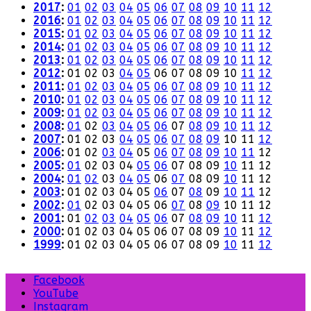
2017
:
01
02
03
04
05
06
07
08
09
10
11
12
2016
:
01
02
03
04
05
06
07
08
09
10
11
12
2015
:
01
02
03
04
05
06
07
08
09
10
11
12
2014
:
01
02
03
04
05
06
07
08
09
10
11
12
2013
:
01
02
03
04
05
06
07
08
09
10
11
12
2012
:
01
02
03
04
05
06
07
08
09
10
11
12
2011
:
01
02
03
04
05
06
07
08
09
10
11
12
2010
:
01
02
03
04
05
06
07
08
09
10
11
12
2009
:
01
02
03
04
05
06
07
08
09
10
11
12
2008
:
01
02
03
04
05
06
07
08
09
10
11
12
2007
:
01
02
03
04
05
06
07
08
09
10
11
12
2006
:
01
02
03
04
05
06
07
08
09
10
11
12
2005
:
01
02
03
04
05
06
07
08
09
10
11
12
2004
:
01
02
03
04
05
06
07
08
09
10
11
12
2003
:
01
02
03
04
05
06
07
08
09
10
11
12
2002
:
01
02
03
04
05
06
07
08
09
10
11
12
2001
:
01
02
03
04
05
06
07
08
09
10
11
12
2000
:
01
02
03
04
05
06
07
08
09
10
11
12
1999
:
01
02
03
04
05
06
07
08
09
10
11
12
Facebook
YouTube
Instagram