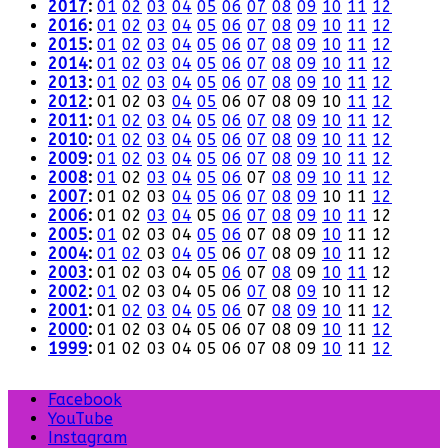
2017
:
01
02
03
04
05
06
07
08
09
10
11
12
2016
:
01
02
03
04
05
06
07
08
09
10
11
12
2015
:
01
02
03
04
05
06
07
08
09
10
11
12
2014
:
01
02
03
04
05
06
07
08
09
10
11
12
2013
:
01
02
03
04
05
06
07
08
09
10
11
12
2012
:
01
02
03
04
05
06
07
08
09
10
11
12
2011
:
01
02
03
04
05
06
07
08
09
10
11
12
2010
:
01
02
03
04
05
06
07
08
09
10
11
12
2009
:
01
02
03
04
05
06
07
08
09
10
11
12
2008
:
01
02
03
04
05
06
07
08
09
10
11
12
2007
:
01
02
03
04
05
06
07
08
09
10
11
12
2006
:
01
02
03
04
05
06
07
08
09
10
11
12
2005
:
01
02
03
04
05
06
07
08
09
10
11
12
2004
:
01
02
03
04
05
06
07
08
09
10
11
12
2003
:
01
02
03
04
05
06
07
08
09
10
11
12
2002
:
01
02
03
04
05
06
07
08
09
10
11
12
2001
:
01
02
03
04
05
06
07
08
09
10
11
12
2000
:
01
02
03
04
05
06
07
08
09
10
11
12
1999
:
01
02
03
04
05
06
07
08
09
10
11
12
Facebook
YouTube
Instagram