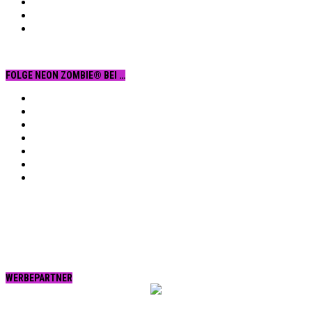
FOLGE NEON ZOMBIE® BEI …
Facebook
YouTube
Instagram
Vimeo
Twitter
tumblr.
RSS
WERBEPARTNER