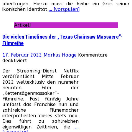
übertragen. Hierzu muss die Reihe ein Gros seiner
ikonischen Identität
… [vorspulen]
Artikel!
Die vielen Timelines der „Texas Chainsaw Massacre“-
Filmreihe
17. Februar 2022
Markus Haage
Kommentare
für
deaktiviert
Die
Der Streaming-Dienst Netflix
vielen
veröffentlicht Mitte Februar
Timelines
2022 weltexklusiv den nunmehr
der
neunten Film der
„Texas
„Kettensägenmassaker“-
Chainsaw
Filmreihe. Fast fünfzig Jahre
Massacre“-
umfasst das Franchise nun und
Filmreihe
zahlreiche Filmemacher
interpretierten dieses stets neu.
Dies führt zu zahlreichen
eigenwilligen Zeitlinien, die
…