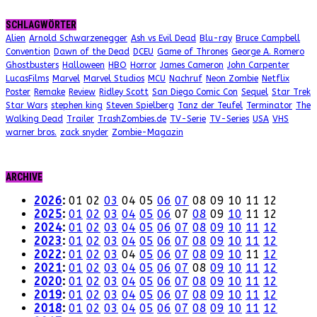
SCHLAGWÖRTER
Alien
Arnold Schwarzenegger
Ash vs Evil Dead
Blu-ray
Bruce Campbell
Convention
Dawn of the Dead
DCEU
Game of Thrones
George A. Romero
Ghostbusters
Halloween
HBO
Horror
James Cameron
John Carpenter
LucasFilms
Marvel
Marvel Studios
MCU
Nachruf
Neon Zombie
Netflix
Poster
Remake
Review
Ridley Scott
San Diego Comic Con
Sequel
Star Trek
Star Wars
stephen king
Steven Spielberg
Tanz der Teufel
Terminator
The
Walking Dead
Trailer
TrashZombies.de
TV-Serie
TV-Series
USA
VHS
warner bros.
zack snyder
Zombie-Magazin
ARCHIVE
2026
:
01
02
03
04
05
06
07
08
09
10
11
12
2025
:
01
02
03
04
05
06
07
08
09
10
11
12
2024
:
01
02
03
04
05
06
07
08
09
10
11
12
2023
:
01
02
03
04
05
06
07
08
09
10
11
12
2022
:
01
02
03
04
05
06
07
08
09
10
11
12
2021
:
01
02
03
04
05
06
07
08
09
10
11
12
2020
:
01
02
03
04
05
06
07
08
09
10
11
12
2019
:
01
02
03
04
05
06
07
08
09
10
11
12
2018
:
01
02
03
04
05
06
07
08
09
10
11
12