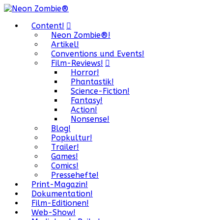
Content!
Neon Zombie®!
Artikel!
Conventions und Events!
Film-Reviews!
Horror!
Phantastik!
Science-Fiction!
Fantasy!
Action!
Nonsense!
Blog!
Popkultur!
Trailer!
Games!
Comics!
Pressehefte!
Print-Magazin!
Dokumentation!
Film-Editionen!
Web-Show!