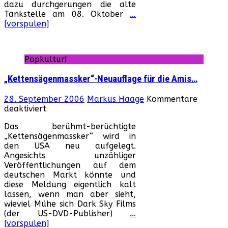
dazu durchgerungen die alte
Tankstelle am 08. Oktober
…
[vorspulen]
Popkultur!
„Kettensägenmassker“-Neuauflage für die Amis…
28. September 2006
Markus Haage
Kommentare
für
deaktiviert
„Kettensägenmassker“-
Das berühmt-berüchtigte
Neuauflage
„Kettensägenmassker“ wird in
für
den USA neu aufgelegt.
die
Angesichts unzähliger
Amis…
Veröffentlichungen auf dem
deutschen Markt könnte und
diese Meldung eigentlich kalt
lassen, wenn man aber sieht,
wieviel Mühe sich Dark Sky Films
(der US-DVD-Publisher)
…
[vorspulen]