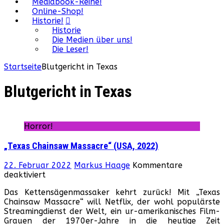
Mediabook-Reihe!
Online-Shop!
Historie!
Historie
Die Medien über uns!
Die Leser!
Startseite
Blutgericht in Texas
Blutgericht in Texas
Horror!
„Texas Chainsaw Massacre“ (USA, 2022)
22. Februar 2022
Markus Haage
Kommentare
für
deaktiviert
„Texas
Das Kettensägenmassaker kehrt zurück! Mit „Texas
Chainsaw
Chainsaw Massacre“ will Netflix, der wohl populärste
Massacre“
Streamingdienst der Welt, ein ur-amerikanisches Film-
(USA,
Grauen der 1970er-Jahre in die heutige Zeit
2022)