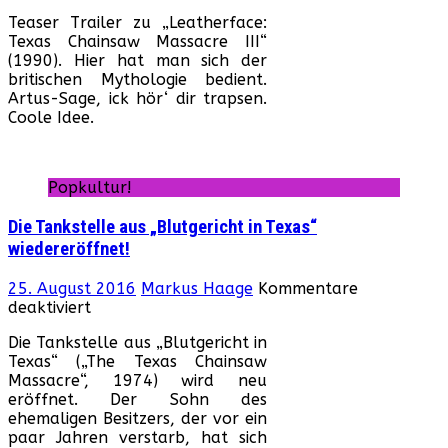
„
Teaser Trailer zu „Leatherface:
T
Texas Chainsaw Massacre III“
C
(1990). Hier hat man sich der
M
britischen Mythologie bedient.
II
Artus-Sage, ick hör‘ dir trapsen.
–
Coole Idee.
B
T
T
v
Popkultur!
1
Die Tankstelle aus „Blutgericht in Texas“
wiedereröffnet!
25. August 2016
Markus Haage
Kommentare
für
deaktiviert
Die
Die Tankstelle aus „Blutgericht in
Tankstelle
Texas“ („The Texas Chainsaw
aus
Massacre“, 1974) wird neu
„Blutgericht
eröffnet. Der Sohn des
in
ehemaligen Besitzers, der vor ein
Texas“
paar Jahren verstarb, hat sich
wiedereröffnet!