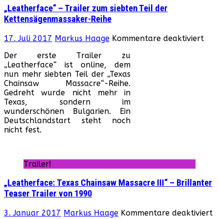
„Leatherface“ – Trailer zum siebten Teil der
Kettensägenmassaker-Reihe
für
17. Juli 2017
Markus Haage
Kommentare deaktiviert
„Le
Der erste Trailer zu
–
„Leatherface“ ist online, dem
Trai
nun mehr siebten Teil der „Texas
zum
Chainsaw Massacre“-Reihe.
sieb
Gedreht wurde nicht mehr in
Teil
Texas, sondern im
der
wunderschönen Bulgarien. Ein
Ket
Deutschlandstart steht noch
Rei
nicht fest.
Trailer!
„Leatherface: Texas Chainsaw Massacre III“ – Brillanter
Teaser Trailer von 1990
f
3. Januar 2017
Markus Haage
Kommentare deaktiviert