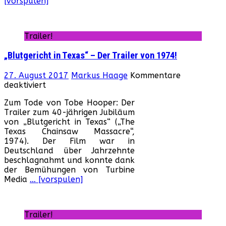
[vorspulen]
Trailer!
„Blutgericht in Texas“ – Der Trailer von 1974!
27. August 2017
Markus Haage
Kommentare
für
deaktiviert
„Blutgericht
Zum Tode von Tobe Hooper: Der
in
Trailer zum 40-jährigen Jubiläum
Texas“
von „Blutgericht in Texas“ („The
–
Texas Chainsaw Massacre“,
Der
1974). Der Film war in
Trailer
Deutschland über Jahrzehnte
von
beschlagnahmt und konnte dank
1974!
der Bemühungen von Turbine
Media
… [vorspulen]
Trailer!