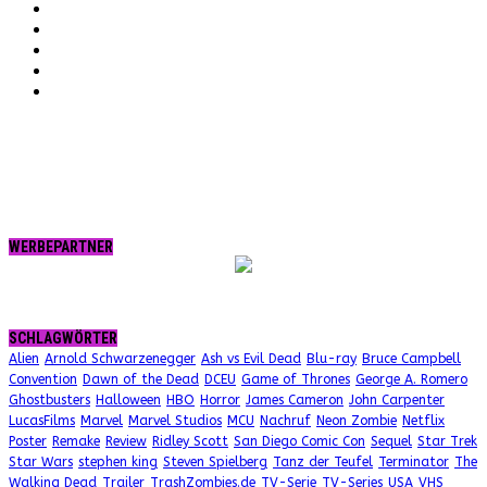
Instagram
Vimeo
Twitter
tumblr.
RSS
WERBEPARTNER
SCHLAGWÖRTER
Alien
Arnold Schwarzenegger
Ash vs Evil Dead
Blu-ray
Bruce Campbell
Convention
Dawn of the Dead
DCEU
Game of Thrones
George A. Romero
Ghostbusters
Halloween
HBO
Horror
James Cameron
John Carpenter
LucasFilms
Marvel
Marvel Studios
MCU
Nachruf
Neon Zombie
Netflix
Poster
Remake
Review
Ridley Scott
San Diego Comic Con
Sequel
Star Trek
Star Wars
stephen king
Steven Spielberg
Tanz der Teufel
Terminator
The
Walking Dead
Trailer
TrashZombies.de
TV-Serie
TV-Series
USA
VHS