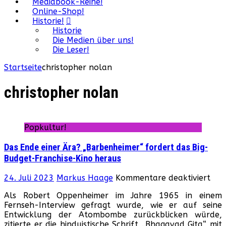
Mediabook-Reihe!
Online-Shop!
Historie!
Historie
Die Medien über uns!
Die Leser!
Startseite
christopher nolan
christopher nolan
Popkultur!
Das Ende einer Ära? „Barbenheimer“ fordert das Big-
Budget-Franchise-Kino heraus
für
24. Juli 2023
Markus Haage
Kommentare deaktiviert
Das
Als Robert Oppenheimer im Jahre 1965 in einem
End
Fernseh-Interview gefragt wurde, wie er auf seine
eine
Entwicklung der Atombombe zurückblicken würde,
Ära
zitierte er die hinduistische Schrift „Bhagavad Gita“ mit
„Ba