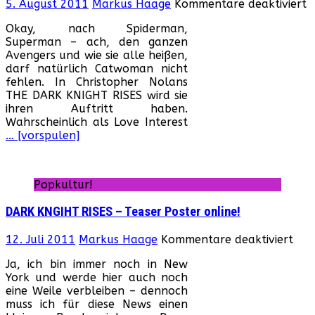
f
5. August 2011
Markus Haage
Kommentare deaktiviert
D
Okay, nach Spiderman,
W
Superman – ach, den ganzen
d
Avengers und wie sie alle heißen,
S
darf natürlich Catwoman nicht
K
fehlen. In Christopher Nolans
g
THE DARK KNIGHT RISES wird sie
w
ihren Auftritt haben.
C
Wahrscheinlich als Love Interest
r
… [vorspulen]
Popkultur!
DARK KNGIHT RISES – Teaser Poster online!
für
12. Juli 2011
Markus Haage
Kommentare deaktiviert
DAR
Ja, ich bin immer noch in New
KNG
York und werde hier auch noch
RIS
eine Weile verbleiben – dennoch
–
muss ich für diese News einen
Tea