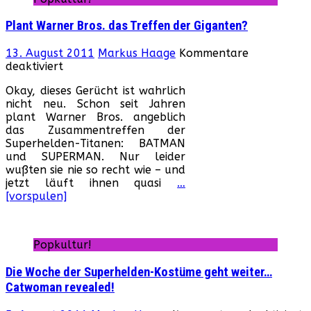
Plant Warner Bros. das Treffen der Giganten?
13. August 2011
Markus Haage
Kommentare
für
deaktiviert
Plant
Okay, dieses Gerücht ist wahrlich
Warner
nicht neu. Schon seit Jahren
Bros.
plant Warner Bros. angeblich
das
das Zusammentreffen der
Treffen
Superhelden-Titanen: BATMAN
der
und SUPERMAN. Nur leider
Giganten?
wußten sie nie so recht wie – und
jetzt läuft ihnen quasi
…
[vorspulen]
Popkultur!
Die Woche der Superhelden-Kostüme geht weiter…
Catwoman revealed!