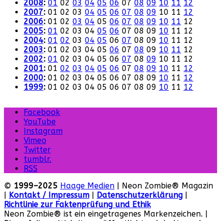
2008
:
01
02
03
04
05
06
07
08
09
10
11
12
2007
:
01
02
03
04
05
06
07
08
09
10
11
12
2006
:
01
02
03
04
05
06
07
08
09
10
11
12
2005
:
01
02
03
04
05
06
07
08
09
10
11
12
2004
:
01
02
03
04
05
06
07
08
09
10
11
12
2003
:
01
02
03
04
05
06
07
08
09
10
11
12
2002
:
01
02
03
04
05
06
07
08
09
10
11
12
2001
:
01
02
03
04
05
06
07
08
09
10
11
12
2000
:
01
02
03
04
05
06
07
08
09
10
11
12
1999
:
01
02
03
04
05
06
07
08
09
10
11
12
Facebook
YouTube
Instagram
Vimeo
Twitter
tumblr.
RSS
©
1999–2025
Haage Medien
| Neon Zombie® Magazin
|
Kontakt / Impressum
|
Datenschutzerklärung
|
Richtlinie zur Faktenprüfung und Ethik
Neon Zombie® ist ein eingetragenes Markenzeichen. |