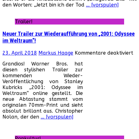
den Worten: „Jetzt bin ich der Tod
… [vorspulen]
for
das
Big-
Trailer!
Bud
Fra
Neuer Trailer zur Wiederaufführung von „2001: Odyssee
Kin
im Weltraum“!
her
fü
23. April 2018
Markus Haage
Kommentare deaktiviert
Ne
Grandios! Warner Bros. hat
Tr
diesen stylishen Trailer zur
zu
kommenden Wieder-
Wi
Veröffentlichung von Stanley
vo
Kubricks „2001: Odyssee im
„2
Weltraum“ online gestellt. Die
Od
neue Abtastung stammt vom
im
originalen 70mm-Print und sieht
We
absolut brillant aus. Christopher
Nolan, der den
… [vorspulen]
Popkultur!