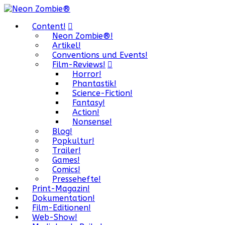
Content!
Neon Zombie®!
Artikel!
Conventions und Events!
Film-Reviews!
Horror!
Phantastik!
Science-Fiction!
Fantasy!
Action!
Nonsense!
Blog!
Popkultur!
Trailer!
Games!
Comics!
Pressehefte!
Print-Magazin!
Dokumentation!
Film-Editionen!
Web-Show!