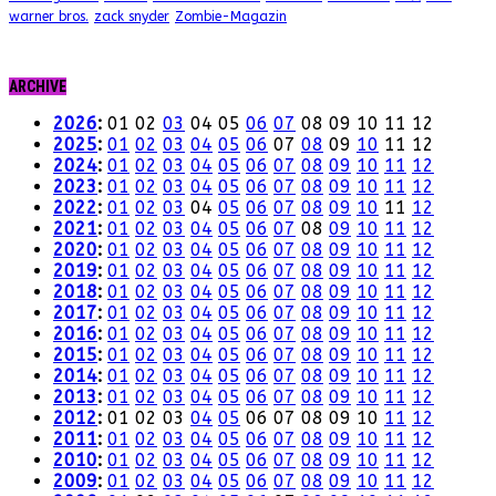
warner bros.
zack snyder
Zombie-Magazin
ARCHIVE
2026
:
01
02
03
04
05
06
07
08
09
10
11
12
2025
:
01
02
03
04
05
06
07
08
09
10
11
12
2024
:
01
02
03
04
05
06
07
08
09
10
11
12
2023
:
01
02
03
04
05
06
07
08
09
10
11
12
2022
:
01
02
03
04
05
06
07
08
09
10
11
12
2021
:
01
02
03
04
05
06
07
08
09
10
11
12
2020
:
01
02
03
04
05
06
07
08
09
10
11
12
2019
:
01
02
03
04
05
06
07
08
09
10
11
12
2018
:
01
02
03
04
05
06
07
08
09
10
11
12
2017
:
01
02
03
04
05
06
07
08
09
10
11
12
2016
:
01
02
03
04
05
06
07
08
09
10
11
12
2015
:
01
02
03
04
05
06
07
08
09
10
11
12
2014
:
01
02
03
04
05
06
07
08
09
10
11
12
2013
:
01
02
03
04
05
06
07
08
09
10
11
12
2012
:
01
02
03
04
05
06
07
08
09
10
11
12
2011
:
01
02
03
04
05
06
07
08
09
10
11
12
2010
:
01
02
03
04
05
06
07
08
09
10
11
12
2009
:
01
02
03
04
05
06
07
08
09
10
11
12