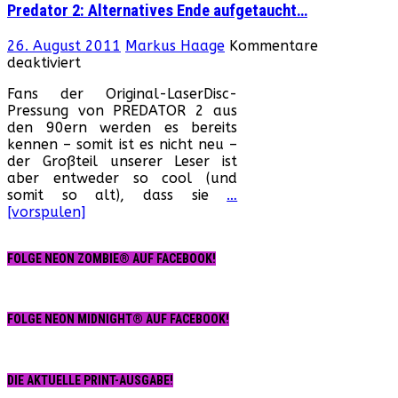
Predator 2: Alternatives Ende aufgetaucht…
26. August 2011
Markus Haage
Kommentare
für
deaktiviert
Predator
Fans der Original-LaserDisc-
2:
Pressung von PREDATOR 2 aus
Alternatives
den 90ern werden es bereits
Ende
kennen – somit ist es nicht neu –
aufgetaucht…
der Großteil unserer Leser ist
aber entweder so cool (und
somit so alt), dass sie
…
[vorspulen]
FOLGE NEON ZOMBIE® AUF FACEBOOK!
FOLGE NEON MIDNIGHT® AUF FACEBOOK!
DIE AKTUELLE PRINT-AUSGABE!