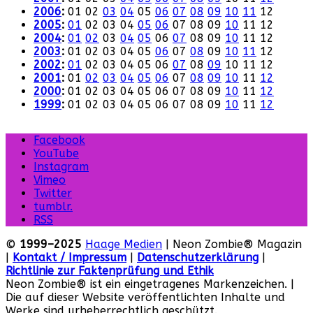
2006
:
01
02
03
04
05
06
07
08
09
10
11
12
2005
:
01
02
03
04
05
06
07
08
09
10
11
12
2004
:
01
02
03
04
05
06
07
08
09
10
11
12
2003
:
01
02
03
04
05
06
07
08
09
10
11
12
2002
:
01
02
03
04
05
06
07
08
09
10
11
12
2001
:
01
02
03
04
05
06
07
08
09
10
11
12
2000
:
01
02
03
04
05
06
07
08
09
10
11
12
1999
:
01
02
03
04
05
06
07
08
09
10
11
12
Facebook
YouTube
Instagram
Vimeo
Twitter
tumblr.
RSS
©
1999–2025
Haage Medien
| Neon Zombie® Magazin
|
Kontakt / Impressum
|
Datenschutzerklärung
|
Richtlinie zur Faktenprüfung und Ethik
Neon Zombie® ist ein eingetragenes Markenzeichen. |
Die auf dieser Website veröffentlichten Inhalte und
Werke sind urheberrechtlich geschützt.