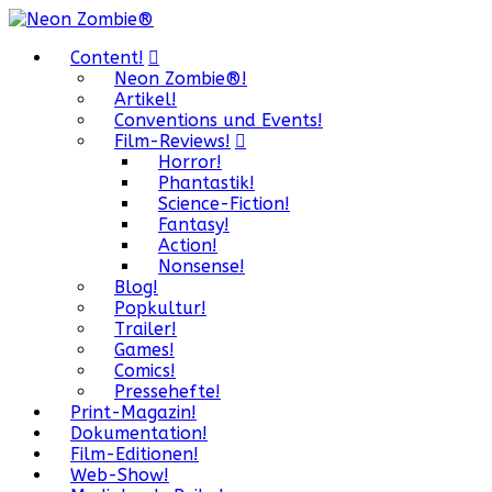
Content!
Neon Zombie®!
Artikel!
Conventions und Events!
Film-Reviews!
Horror!
Phantastik!
Science-Fiction!
Fantasy!
Action!
Nonsense!
Blog!
Popkultur!
Trailer!
Games!
Comics!
Pressehefte!
Print-Magazin!
Dokumentation!
Film-Editionen!
Web-Show!