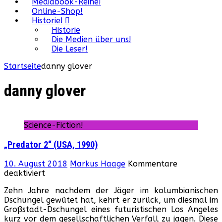
Mediabook-Reihe!
Online-Shop!
Historie!
Historie
Die Medien über uns!
Die Leser!
Startseite
danny glover
danny glover
Science-Fiction!
„Predator 2“ (USA, 1990)
10. August 2018
Markus Haage
Kommentare
für
deaktiviert
„Predator
Zehn Jahre nachdem der Jäger im kolumbianischen
2“
Dschungel gewütet hat, kehrt er zurück, um diesmal im
(USA,
Großstadt-Dschungel eines futuristischen Los Angeles
1990)
kurz vor dem gesellschaftlichen Verfall zu jagen. Diese