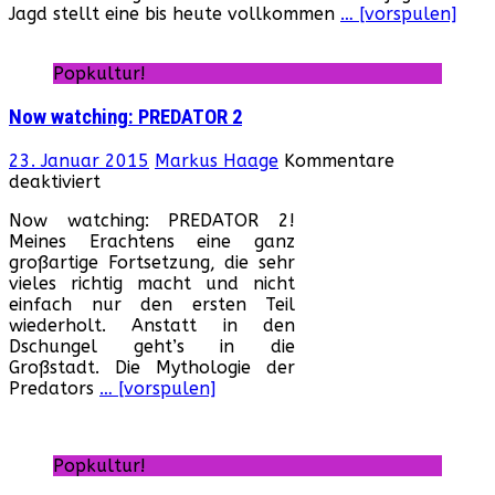
Jagd stellt eine bis heute vollkommen
… [vorspulen]
Popkultur!
Now watching: PREDATOR 2
23. Januar 2015
Markus Haage
Kommentare
für
deaktiviert
Now
Now watching: PREDATOR 2!
watching:
Meines Erachtens eine ganz
PREDATOR
großartige Fortsetzung, die sehr
2
vieles richtig macht und nicht
einfach nur den ersten Teil
wiederholt. Anstatt in den
Dschungel geht’s in die
Großstadt. Die Mythologie der
Predators
… [vorspulen]
Popkultur!