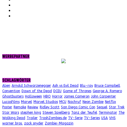
Twitter
tumblr.
RSS
WERBEPARTNER
SCHLAGWÖRTER
Alien
Arnold Schwarzenegger
Ash vs Evil Dead
Blu-ray
Bruce Campbell
Convention
Dawn of the Dead
DCEU
Game of Thrones
George A. Romero
Ghostbusters
Halloween
HBO
Horror
James Cameron
John Carpenter
LucasFilms
Marvel
Marvel Studios
MCU
Nachruf
Neon Zombie
Netflix
Poster
Remake
Review
Ridley Scott
San Diego Comic Con
Sequel
Star Trek
Star Wars
stephen king
Steven Spielberg
Tanz der Teufel
Terminator
The
Walking Dead
Trailer
TrashZombies.de
TV-Serie
TV-Series
USA
VHS
warner bros.
zack snyder
Zombie-Magazin