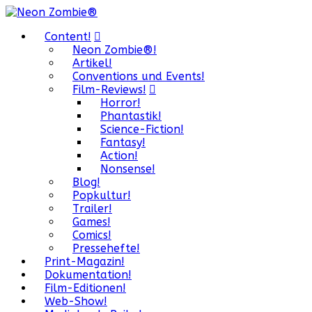
Content!
Neon Zombie®!
Artikel!
Conventions und Events!
Film-Reviews!
Horror!
Phantastik!
Science-Fiction!
Fantasy!
Action!
Nonsense!
Blog!
Popkultur!
Trailer!
Games!
Comics!
Pressehefte!
Print-Magazin!
Dokumentation!
Film-Editionen!
Web-Show!