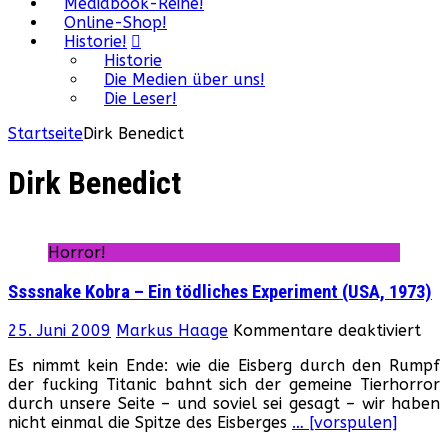
Mediabook-Reihe!
Online-Shop!
Historie!
Historie
Die Medien über uns!
Die Leser!
Startseite
Dirk Benedict
Dirk Benedict
Horror!
Ssssnake Kobra – Ein tödliches Experiment (USA, 1973)
für
25. Juni 2009
Markus Haage
Kommentare deaktiviert
Sss
Es nimmt kein Ende: wie die Eisberg durch den Rumpf
Ko
der fucking Titanic bahnt sich der gemeine Tierhorror
–
durch unsere Seite – und soviel sei gesagt – wir haben
Ein
nicht einmal die Spitze des Eisberges
… [vorspulen]
töd
Exp