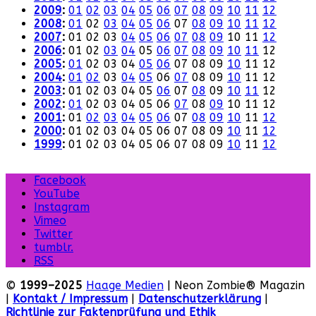
2009
:
01
02
03
04
05
06
07
08
09
10
11
12
2008
:
01
02
03
04
05
06
07
08
09
10
11
12
2007
:
01
02
03
04
05
06
07
08
09
10
11
12
2006
:
01
02
03
04
05
06
07
08
09
10
11
12
2005
:
01
02
03
04
05
06
07
08
09
10
11
12
2004
:
01
02
03
04
05
06
07
08
09
10
11
12
2003
:
01
02
03
04
05
06
07
08
09
10
11
12
2002
:
01
02
03
04
05
06
07
08
09
10
11
12
2001
:
01
02
03
04
05
06
07
08
09
10
11
12
2000
:
01
02
03
04
05
06
07
08
09
10
11
12
1999
:
01
02
03
04
05
06
07
08
09
10
11
12
Facebook
YouTube
Instagram
Vimeo
Twitter
tumblr.
RSS
©
1999–2025
Haage Medien
| Neon Zombie® Magazin
|
Kontakt / Impressum
|
Datenschutzerklärung
|
Richtlinie zur Faktenprüfung und Ethik