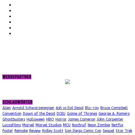
YouTube
Instagram
Vimeo
Twitter
tumblr.
RSS
WERBEPARTNER
SCHLAGWÖRTER
Alien
Arnold Schwarzenegger
Ash vs Evil Dead
Blu-ray
Bruce Campbell
Convention
Dawn of the Dead
DCEU
Game of Thrones
George A. Romero
Ghostbusters
Halloween
HBO
Horror
James Cameron
John Carpenter
LucasFilms
Marvel
Marvel Studios
MCU
Nachruf
Neon Zombie
Netflix
Poster
Remake
Review
Ridley Scott
San Diego Comic Con
Sequel
Star Trek