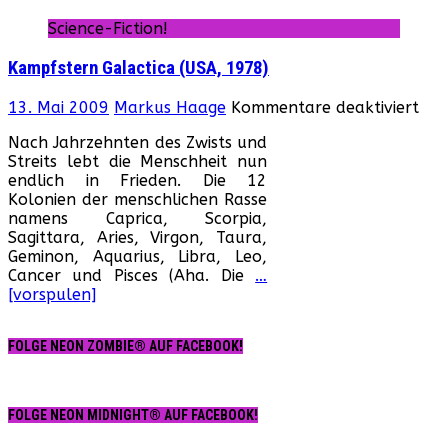
(US
Science-Fiction!
197
Kampfstern Galactica (USA, 1978)
für
13. Mai 2009
Markus Haage
Kommentare deaktiviert
Kam
Nach Jahrzehnten des Zwists und
Gal
Streits lebt die Menschheit nun
(US
endlich in Frieden. Die 12
197
Kolonien der menschlichen Rasse
namens Caprica, Scorpia,
Sagittara, Aries, Virgon, Taura,
Geminon, Aquarius, Libra, Leo,
Cancer und Pisces (Aha. Die
…
[vorspulen]
FOLGE NEON ZOMBIE® AUF FACEBOOK!
FOLGE NEON MIDNIGHT® AUF FACEBOOK!