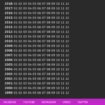
2018
:
01
02
03
04
05
06
07
08
09
10
11
12
2017
:
01
02
03
04
05
06
07
08
09
10
11
12
2016
:
01
02
03
04
05
06
07
08
09
10
11
12
2015
:
01
02
03
04
05
06
07
08
09
10
11
12
2014
:
01
02
03
04
05
06
07
08
09
10
11
12
2013
:
01
02
03
04
05
06
07
08
09
10
11
12
2012
:
01
02
03
04
05
06
07
08
09
10
11
12
2011
:
01
02
03
04
05
06
07
08
09
10
11
12
2010
:
01
02
03
04
05
06
07
08
09
10
11
12
2009
:
01
02
03
04
05
06
07
08
09
10
11
12
2008
:
01
02
03
04
05
06
07
08
09
10
11
12
2007
:
01
02
03
04
05
06
07
08
09
10
11
12
2006
:
01
02
03
04
05
06
07
08
09
10
11
12
2005
:
01
02
03
04
05
06
07
08
09
10
11
12
2004
:
01
02
03
04
05
06
07
08
09
10
11
12
2003
:
01
02
03
04
05
06
07
08
09
10
11
12
2002
:
01
02
03
04
05
06
07
08
09
10
11
12
2001
:
01
02
03
04
05
06
07
08
09
10
11
12
2000
:
01
02
03
04
05
06
07
08
09
10
11
12
1999
:
01
02
03
04
05
06
07
08
09
10
11
12
FACEBOOK
YOUTUBE
INSTAGRAM
VIMEO
TWITTER