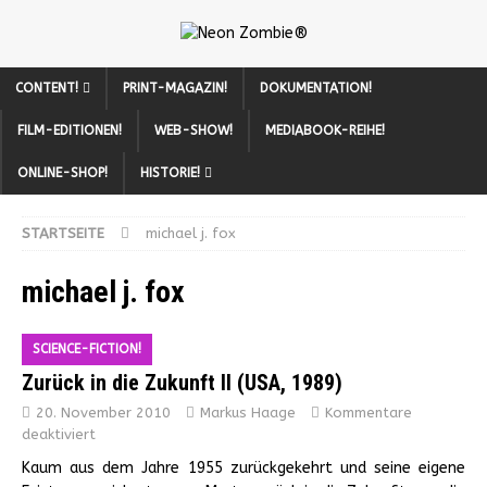
CONTENT!
PRINT-MAGAZIN!
DOKUMENTATION!
FILM-EDITIONEN!
WEB-SHOW!
MEDIABOOK-REIHE!
ONLINE-SHOP!
HISTORIE!
STARTSEITE
michael j. fox
michael j. fox
SCIENCE-FICTION!
Zurück in die Zukunft II (USA, 1989)
20. November 2010
Markus Haage
Kommentare
deaktiviert
Kaum aus dem Jahre 1955 zurückgekehrt und seine eigene