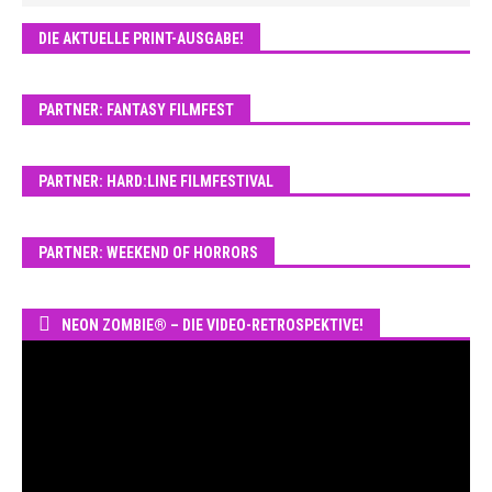
DIE AKTUELLE PRINT-AUSGABE!
PARTNER: FANTASY FILMFEST
PARTNER: HARD:LINE FILMFESTIVAL
PARTNER: WEEKEND OF HORRORS
NEON ZOMBIE® – DIE VIDEO-RETROSPEKTIVE!