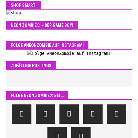
SHOP SMART!
NEON ZOMBIE® – DER GAME BOY!
FOLGE #NEONZOMBIE AUF INSTAGRAM!
ZUFÄLLIGE POSTINGS
FOLGE NEON ZOMBIE® BEI …