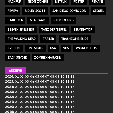
NACHRUF
NEON ZOMBIE
NETFLIX
POSTER
REMAKE
REVIEW
RIDLEY SCOTT
SAN DIEGO COMIC CON
SEQUEL
STAR TREK
STAR WARS
STEPHEN KING
STEVEN SPIELBERG
TANZ DER TEUFEL
TERMINATOR
THE WALKING DEAD
TRAILER
TRASHZOMBIES.DE
TV-SERIE
TV-SERIES
USA
VHS
WARNER BROS.
ZACK SNYDER
ZOMBIE-MAGAZIN
ARCHIVE
2026
:
01
02
03
04
05
06
07
08
09
10
11
12
2025
:
01
02
03
04
05
06
07
08
09
10
11
12
2024
:
01
02
03
04
05
06
07
08
09
10
11
12
2023
:
01
02
03
04
05
06
07
08
09
10
11
12
2022
:
01
02
03
04
05
06
07
08
09
10
11
12
2021
:
01
02
03
04
05
06
07
08
09
10
11
12
2020
:
01
02
03
04
05
06
07
08
09
10
11
12
2019
:
01
02
03
04
05
06
07
08
09
10
11
12