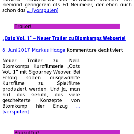
niemand geringerem als Ed Neumeier, der eben auch
Film
schon das
… [vorspulen]
Dire
For
zum
Trailer!
ers
Teil!
„Oats Vol. 1“ – Neuer Trailer zu Blomkamps Webserie!
für
6. Juni 2017
Markus Haage
Kommentare deaktiviert
„Oat
Neuer Trailer zu Neill
Vol.
Blomkamps Kurzfilmserie „Oats
1“
Vol. 1“ mit Sigourney Weaver. Bei
–
Erfolg sollen ausgewählte
Neue
Kurzfilme zu Spielfilme
Trail
produziert werden. Und ja, man
zu
hat das Gefühl, das viele
Blo
gescheiterte Konzepte von
Webs
Blomkamp hier Einzug
…
[vorspulen]
Popkultur!