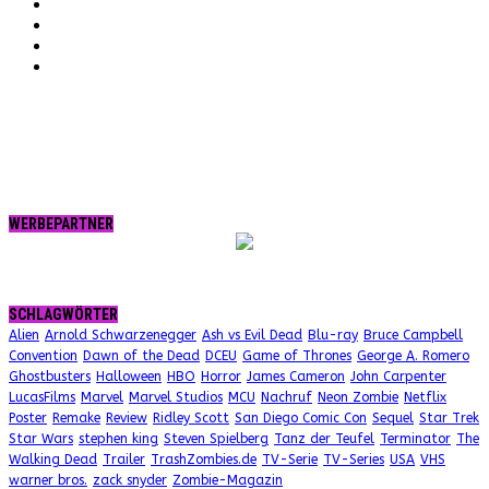
Vimeo
Twitter
tumblr.
RSS
WERBEPARTNER
SCHLAGWÖRTER
Alien
Arnold Schwarzenegger
Ash vs Evil Dead
Blu-ray
Bruce Campbell
Convention
Dawn of the Dead
DCEU
Game of Thrones
George A. Romero
Ghostbusters
Halloween
HBO
Horror
James Cameron
John Carpenter
LucasFilms
Marvel
Marvel Studios
MCU
Nachruf
Neon Zombie
Netflix
Poster
Remake
Review
Ridley Scott
San Diego Comic Con
Sequel
Star Trek
Star Wars
stephen king
Steven Spielberg
Tanz der Teufel
Terminator
The
Walking Dead
Trailer
TrashZombies.de
TV-Serie
TV-Series
USA
VHS
warner bros.
zack snyder
Zombie-Magazin