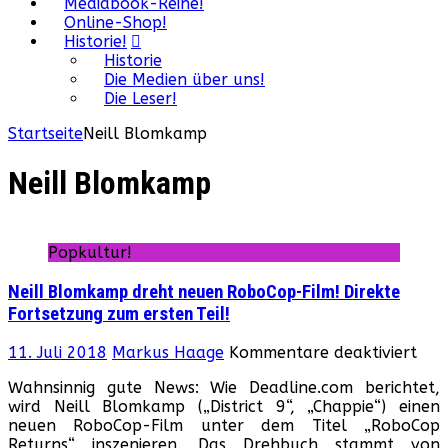
Mediabook-Reihe!
Online-Shop!
Historie!
Historie
Die Medien über uns!
Die Leser!
Startseite
Neill Blomkamp
Neill Blomkamp
Popkultur!
Neill Blomkamp dreht neuen RoboCop-Film! Direkte
Fortsetzung zum ersten Teil!
für
11. Juli 2018
Markus Haage
Kommentare deaktiviert
Neil
Wahnsinnig gute News: Wie Deadline.com berichtet,
Blo
wird Neill Blomkamp („District 9“, „Chappie“) einen
dre
neuen RoboCop-Film unter dem Titel „RoboCop
neu
Returns“ inszenieren. Das Drehbuch stammt von
Rob