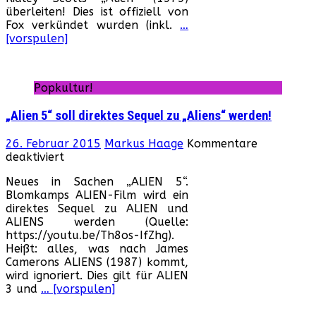
überleiten! Dies ist offiziell von
Fox verkündet wurden (inkl.
…
[vorspulen]
Popkultur!
„Alien 5“ soll direktes Sequel zu „Aliens“ werden!
26. Februar 2015
Markus Haage
Kommentare
für
deaktiviert
„Alien
Neues in Sachen „ALIEN 5“.
5“
Blomkamps ALIEN-Film wird ein
soll
direktes Sequel zu ALIEN und
direktes
ALIENS werden (Quelle:
Sequel
https://youtu.be/Th8os-IfZhg).
zu
Heißt: alles, was nach James
„Aliens“
Camerons ALIENS (1987) kommt,
werden!
wird ignoriert. Dies gilt für ALIEN
3 und
… [vorspulen]