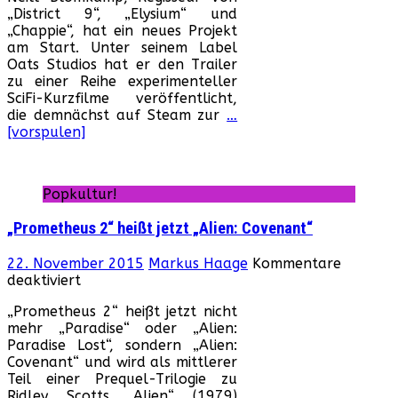
„District 9“, „Elysium“ und
1“
„Chappie“, hat ein neues Projekt
–
am Start. Unter seinem Label
Der
Oats Studios hat er den Trailer
ers
zu einer Reihe experimenteller
Trai
SciFi-Kurzfilme veröffentlicht,
ist
die demnächst auf Steam zur
…
da!
[vorspulen]
Popkultur!
„Prometheus 2“ heißt jetzt „Alien: Covenant“
22. November 2015
Markus Haage
Kommentare
für
deaktiviert
„Prometheus
„Prometheus 2“ heißt jetzt nicht
2“
mehr „Paradise“ oder „Alien:
heißt
Paradise Lost“, sondern „Alien:
jetzt
Covenant“ und wird als mittlerer
„Alien:
Teil einer Prequel-Trilogie zu
Covenant“
Ridley Scotts „Alien“ (1979)