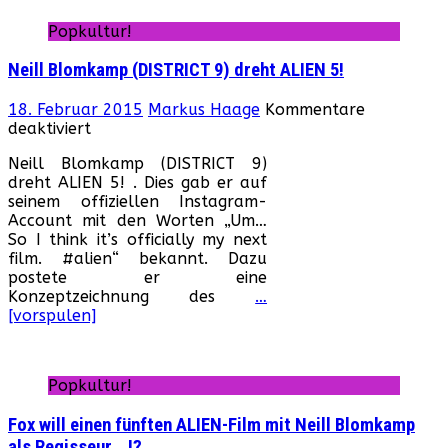
Popkultur!
Neill Blomkamp (DISTRICT 9) dreht ALIEN 5!
18. Februar 2015
Markus Haage
Kommentare
für
deaktiviert
Neill
Neill Blomkamp (DISTRICT 9)
Blomkamp
dreht ALIEN 5! . Dies gab er auf
(DISTRICT
seinem offiziellen Instagram-
9)
Account mit den Worten „Um…
dreht
So I think it’s officially my next
ALIEN
film. #alien“ bekannt. Dazu
5!
postete er eine
Konzeptzeichnung des
…
[vorspulen]
Popkultur!
Fox will einen fünften ALIEN-Film mit Neill Blomkamp
als Regisseur …!?