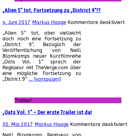
„Alien 5“ tot, Fortsetzung zu „District 9“!?
für
4. Juni 2017
Markus Haage
Kommentare deaktiviert
„Ali
„Alien 5“ tot, aber vielleicht
5“
doch noch eine Fortsetzung zu
tot,
„District 9“. Bezüglich der
Fort
Veröffentlichung von Neill
zu
Blomkamps neuer Kurzfilmreihe
„Dist
„Oats Vol. 1“ sprach der
9“!?
Regisseur mit TheVerge.com über
eine mögliche Fortsetzung zu
„District 9“
… [vorspulen]
Trailer!
„Oats Vol. 1“ – Der erste Trailer ist da!
für
30. Mai 2017
Markus Haage
Kommentare deaktiviert
„Oa
Neill Blomkamp, Regisseur von
Vol.