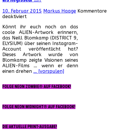
10. Februar 2015
Markus Haage
Kommentare
für
deaktiviert
Fox
Könnt ihr euch noch an das
will
coole ALIEN-Artwork erinnern,
einen
das Neill Blomkamp (DISTRICT 9,
fünften
ELYSIUM) über seinen Instagram-
ALIEN-
Account veröffentlicht hat?
Film
Dieses Artwork wurde von
mit
Blomkamp zeigte Visionen seines
Neill
ALIEN-Films … wenn er denn
Blomkamp
einen drehen
… [vorspulen]
als
Regisseur
…!?
FOLGE NEON ZOMBIE® AUF FACEBOOK!
FOLGE NEON MIDNIGHT® AUF FACEBOOK!
DIE AKTUELLE PRINT-AUSGABE!