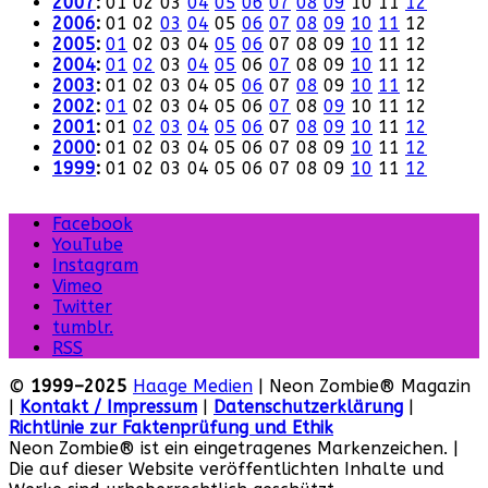
2007
:
01
02
03
04
05
06
07
08
09
10
11
12
2006
:
01
02
03
04
05
06
07
08
09
10
11
12
2005
:
01
02
03
04
05
06
07
08
09
10
11
12
2004
:
01
02
03
04
05
06
07
08
09
10
11
12
2003
:
01
02
03
04
05
06
07
08
09
10
11
12
2002
:
01
02
03
04
05
06
07
08
09
10
11
12
2001
:
01
02
03
04
05
06
07
08
09
10
11
12
2000
:
01
02
03
04
05
06
07
08
09
10
11
12
1999
:
01
02
03
04
05
06
07
08
09
10
11
12
Facebook
YouTube
Instagram
Vimeo
Twitter
tumblr.
RSS
©
1999–2025
Haage Medien
| Neon Zombie® Magazin
|
Kontakt / Impressum
|
Datenschutzerklärung
|
Richtlinie zur Faktenprüfung und Ethik
Neon Zombie® ist ein eingetragenes Markenzeichen. |
Die auf dieser Website veröffentlichten Inhalte und