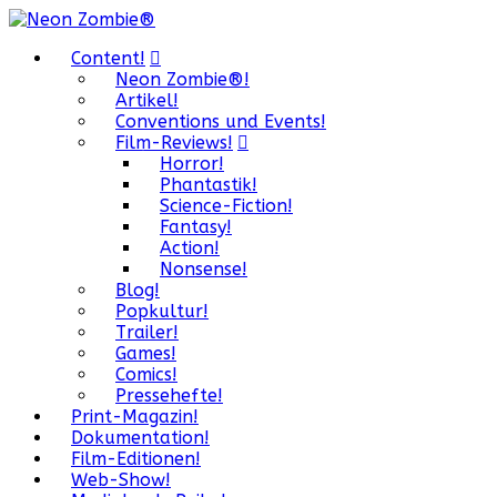
Content!
Neon Zombie®!
Artikel!
Conventions und Events!
Film-Reviews!
Horror!
Phantastik!
Science-Fiction!
Fantasy!
Action!
Nonsense!
Blog!
Popkultur!
Trailer!
Games!
Comics!
Pressehefte!
Print-Magazin!
Dokumentation!
Film-Editionen!
Web-Show!