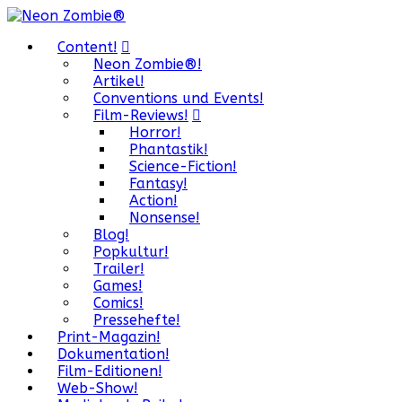
Content!
Neon Zombie®!
Artikel!
Conventions und Events!
Film-Reviews!
Horror!
Phantastik!
Science-Fiction!
Fantasy!
Action!
Nonsense!
Blog!
Popkultur!
Trailer!
Games!
Comics!
Pressehefte!
Print-Magazin!
Dokumentation!
Film-Editionen!
Web-Show!