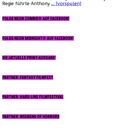
Regie führte Anthony
… [vorspulen]
FOLGE NEON ZOMBIE® AUF FACEBOOK!
FOLGE NEON MIDNIGHT® AUF FACEBOOK!
DIE AKTUELLE PRINT-AUSGABE!
PARTNER: FANTASY FILMFEST
PARTNER: HARD:LINE FILMFESTIVAL
PARTNER: WEEKEND OF HORRORS