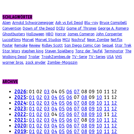
SCHLAGWÖRTER
Alien
Arnold Schwarzenegger
Ash vs Evil Dead
Blu-ray
Bruce Campbell
Convention
Dawn of the Dead
DCEU
Game of Thrones
George A. Romero
Ghostbusters
Halloween
HBO
Horror
James Cameron
John Carpenter
LucasFilms
Marvel
Marvel Studios
MCU
Nachruf
Neon Zombie
Netflix
Poster
Remake
Review
Ridley Scott
San Diego Comic Con
Sequel
Star Trek
Star Wars
stephen king
Steven Spielberg
Tanz der Teufel
Terminator
The
Walking Dead
Trailer
TrashZombies.de
TV-Serie
TV-Series
USA
VHS
warner bros.
zack snyder
Zombie-Magazin
ARCHIVE
2026
:
01
02
03
04
05
06
07
08
09
10
11
12
2025
:
01
02
03
04
05
06
07
08
09
10
11
12
2024
:
01
02
03
04
05
06
07
08
09
10
11
12
2023
:
01
02
03
04
05
06
07
08
09
10
11
12
2022
:
01
02
03
04
05
06
07
08
09
10
11
12
2021
:
01
02
03
04
05
06
07
08
09
10
11
12
2020
:
01
02
03
04
05
06
07
08
09
10
11
12
2019
:
01
02
03
04
05
06
07
08
09
10
11
12