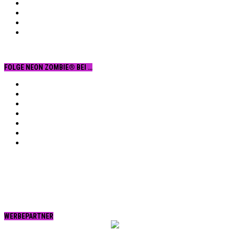
FOLGE NEON ZOMBIE® BEI …
Facebook
YouTube
Instagram
Vimeo
Twitter
tumblr.
RSS
WERBEPARTNER