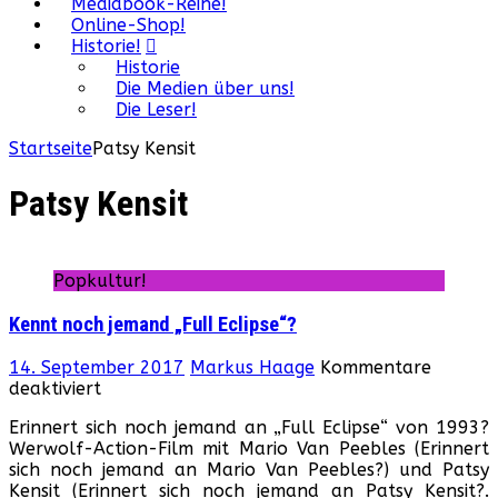
Mediabook-Reihe!
Online-Shop!
Historie!
Historie
Die Medien über uns!
Die Leser!
Startseite
Patsy Kensit
Patsy Kensit
Popkultur!
Kennt noch jemand „Full Eclipse“?
14. September 2017
Markus Haage
Kommentare
für
deaktiviert
Kennt
Erinnert sich noch jemand an „Full Eclipse“ von 1993?
noch
Werwolf-Action-Film mit Mario Van Peebles (Erinnert
jemand
sich noch jemand an Mario Van Peebles?) und Patsy
„Full
Kensit (Erinnert sich noch jemand an Patsy Kensit?.
Eclipse“?