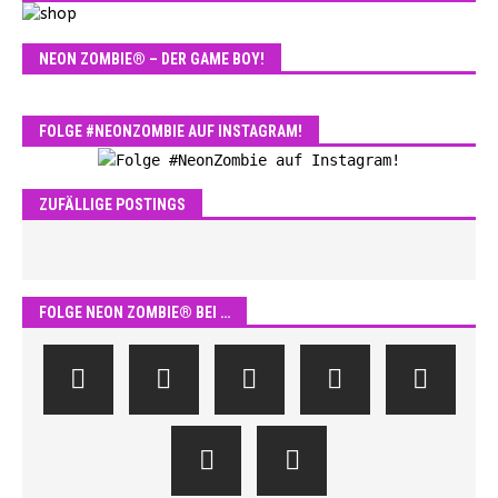
NEON ZOMBIE® – DER GAME BOY!
FOLGE #NEONZOMBIE AUF INSTAGRAM!
ZUFÄLLIGE POSTINGS
FOLGE NEON ZOMBIE® BEI …