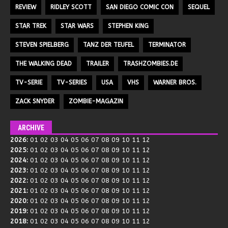
REVIEW
RIDLEY SCOTT
SAN DIEGO COMIC CON
SEQUEL
STAR TREK
STAR WARS
STEPHEN KING
STEVEN SPIELBERG
TANZ DER TEUFEL
TERMINATOR
THE WALKING DEAD
TRAILER
TRASHZOMBIES.DE
TV-SERIE
TV-SERIES
USA
VHS
WARNER BROS.
ZACK SNYDER
ZOMBIE-MAGAZIN
ARCHIVE
2026
:
01
02
03
04
05
06
07
08
09
10
11
12
2025
:
01
02
03
04
05
06
07
08
09
10
11
12
2024
:
01
02
03
04
05
06
07
08
09
10
11
12
2023
:
01
02
03
04
05
06
07
08
09
10
11
12
2022
:
01
02
03
04
05
06
07
08
09
10
11
12
2021
:
01
02
03
04
05
06
07
08
09
10
11
12
2020
:
01
02
03
04
05
06
07
08
09
10
11
12
2019
:
01
02
03
04
05
06
07
08
09
10
11
12
2018
:
01
02
03
04
05
06
07
08
09
10
11
12