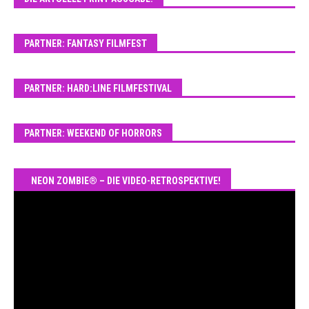
PARTNER: FANTASY FILMFEST
PARTNER: HARD:LINE FILMFESTIVAL
PARTNER: WEEKEND OF HORRORS
NEON ZOMBIE® – DIE VIDEO-RETROSPEKTIVE!