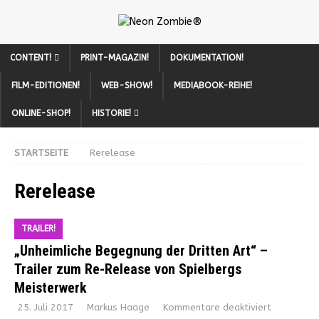
CONTENT!
PRINT-MAGAZIN!
DOKUMENTATION!
FILM-EDITIONEN!
WEB-SHOW!
MEDIABOOK-REIHE!
ONLINE-SHOP!
HISTORIE!
STARTSEITE
Rerelease
Rerelease
TRAILER!
„Unheimliche Begegnung der Dritten Art“ –
Trailer zum Re-Release von Spielbergs
Meisterwerk
25. Juli 2017
Markus Haage
Kommentare deaktiviert