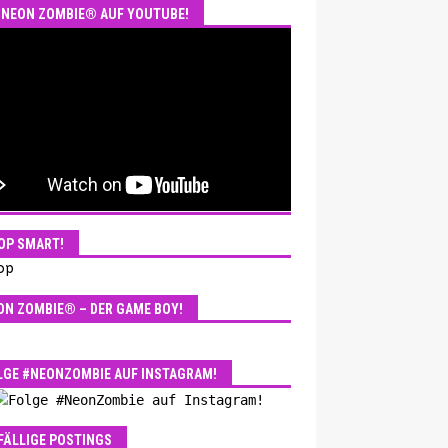
NEON ZOMBIE® AUF YOUTUBE!
OP SMART!
ON ZOMBIE® – DER GAME BOY!
LGE #NEONZOMBIE AUF INSTAGRAM!
FÄLLIGE POSTINGS