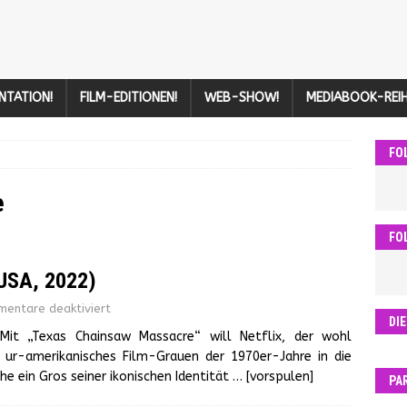
NTATION!
FILM-EDITIONEN!
WEB-SHOW!
MEDIABOOK-REIH
FO
e
FO
USA, 2022)
entare deaktiviert
DI
Mit „Texas Chainsaw Massacre“ will Netflix, der wohl
 ur-amerikanisches Film-Grauen der 1970er-Jahre in die
he ein Gros seiner ikonischen Identität
… [vorspulen]
PA