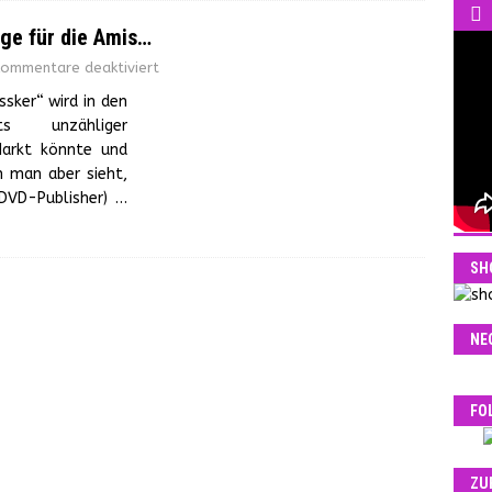
ge für die Amis…
ommentare deaktiviert
ker“ wird in den
s unzähliger
Markt könnte und
n man aber sieht,
-DVD-Publisher)
…
SH
NE
FO
ZU