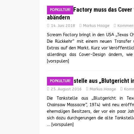
Scream Factory muss das Cover 
POPKULTUR!
abändern
14. Juni 2018
Markus Haage
Komment
Scream Factory bringt in den USA „Texas C
Die Rückkehr“ mit einem neuen Transfer 
Extras auf den Markt. Kurz vor Veröffentli
allerdings das Cover-Design ändern, wi
[vorspulen]
Die Tankstelle aus „Blutgericht i
POPKULTUR!
25. August 2016
Markus Haage
Komm
Die Tankstelle aus „Blutgericht in Te
Chainsaw Massacre“, 1974) wird neu eröff
ehemaligen Besitzers, der vor ein paar Jah
sich dazu durchgerungen die alte Tankstel
… [vorspulen]