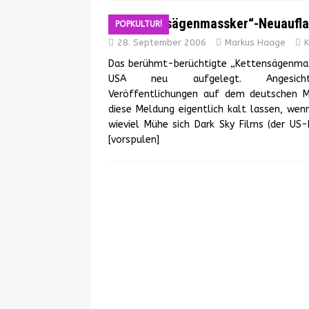
„Kettensägenmassker“-Neuaufla
POPKULTUR!
28. September 2006
Markus Haage
K
Das berühmt-berüchtigte „Kettensägenmass
USA neu aufgelegt. Angesicht
Veröffentlichungen auf dem deutschen 
diese Meldung eigentlich kalt lassen, wen
wieviel Mühe sich Dark Sky Films (der US
[vorspulen]