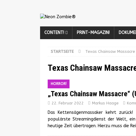
CONTENT!
PRINT-MAGAZIN!
DOKUME
STARTSEITE
Texas Chainsaw Massacre
Texas Chainsaw Massacr
HORROR!
„Texas Chainsaw Massacre“ (
22. Februar 2022
Markus Haage
Komm
Das Kettensägenmassaker kehrt zurück! 
populärste Streamingdienst der Welt, ein
heutige Zeit übertragen. Hierzu muss die Rei