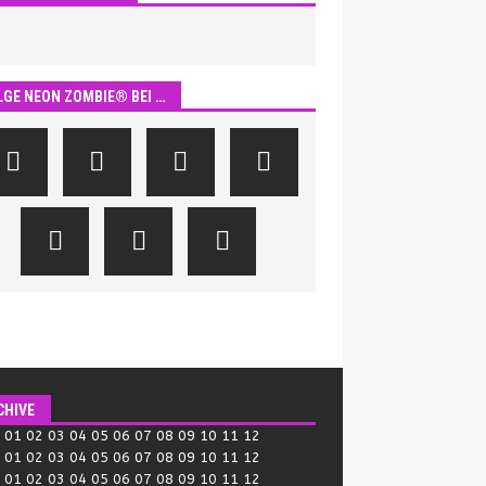
LGE NEON ZOMBIE® BEI …
CHIVE
:
01
02
03
04
05
06
07
08
09
10
11
12
:
01
02
03
04
05
06
07
08
09
10
11
12
:
01
02
03
04
05
06
07
08
09
10
11
12