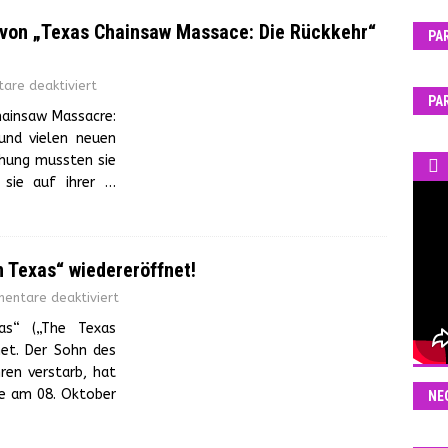
von „Texas Chainsaw Massace: Die Rückkehr“
PA
are deaktiviert
PA
hainsaw Massacre:
und vielen neuen
chung mussten sie
e sie auf ihrer
…
n Texas“ wiedereröffnet!
entare deaktiviert
xas“ („The Texas
net. Der Sohn des
ren verstarb, hat
le am 08. Oktober
NE