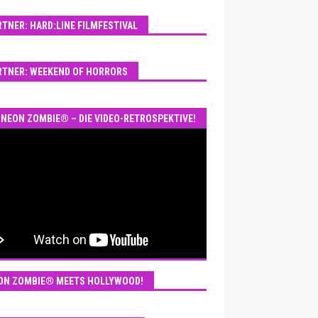
RTNER: HARD:LINE FILMFESTIVAL
RTNER: WEEKEND OF HORRORS
NEON ZOMBIE® – DIE VIDEO-RETROSPEKTIVE!
ON ZOMBIE® MEETS HOLLYWOOD!