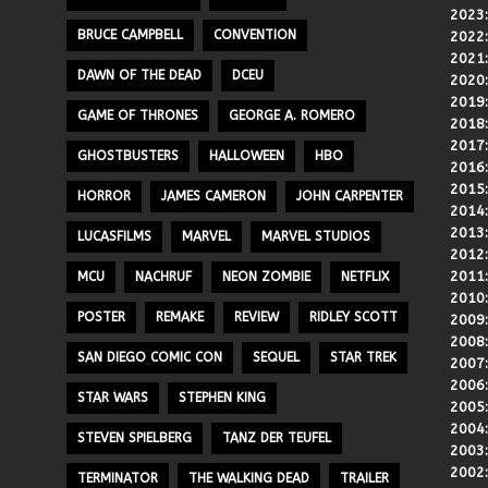
2023
BRUCE CAMPBELL
CONVENTION
2022
2021
DAWN OF THE DEAD
DCEU
2020
2019
GAME OF THRONES
GEORGE A. ROMERO
2018
2017
GHOSTBUSTERS
HALLOWEEN
HBO
2016
2015
HORROR
JAMES CAMERON
JOHN CARPENTER
2014
2013
LUCASFILMS
MARVEL
MARVEL STUDIOS
2012
2011
MCU
NACHRUF
NEON ZOMBIE
NETFLIX
2010
POSTER
REMAKE
REVIEW
RIDLEY SCOTT
2009
2008
SAN DIEGO COMIC CON
SEQUEL
STAR TREK
2007
2006
STAR WARS
STEPHEN KING
2005
2004
STEVEN SPIELBERG
TANZ DER TEUFEL
2003
2002
TERMINATOR
THE WALKING DEAD
TRAILER