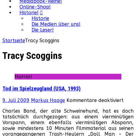
Mediabook-Reihe!
Online-Shop!
Historie!
Historie
Die Medien über uns!
Die Leser!
Startseite
Tracy Scoggins
Tracy Scoggins
Horror!
Tod im Spielzeugland (USA, 1993)
für
9. Juli 2009
Markus Haage
Kommentare deaktiviert
Tod
Charles Band, der alte Schweinehund, hat es doch
im
tatsächlich durchgezogen: aus einem vierminütigen
Spiel
Vorspann, einem ebenfalls vierminütigen Abspann,
(USA,
sowie mindestens 10 Minuten Filmmaterial aus seinen
1993
vorangegangenen Trash-Heulern „Doll Man – Der