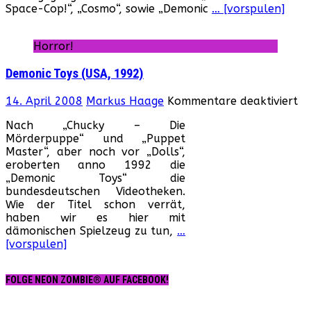
Space-Cop!“, „Cosmo“, sowie „Demonic
… [vorspulen]
Horror!
Demonic Toys (USA, 1992)
fü
14. April 2008
Markus Haage
Kommentare deaktiviert
De
Nach „Chucky – Die
To
Mörderpuppe“ und „Puppet
(U
Master“, aber noch vor „Dolls“,
19
eroberten anno 1992 die
„Demonic Toys“ die
bundesdeutschen Videotheken.
Wie der Titel schon verrät,
haben wir es hier mit
dämonischen Spielzeug zu tun,
…
[vorspulen]
FOLGE NEON ZOMBIE® AUF FACEBOOK!