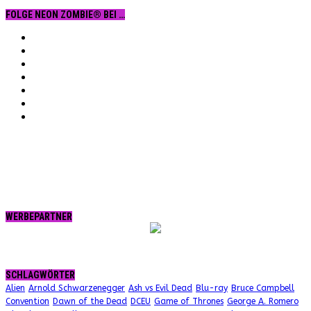
FOLGE NEON ZOMBIE® BEI …
Facebook
YouTube
Instagram
Vimeo
Twitter
tumblr.
RSS
WERBEPARTNER
SCHLAGWÖRTER
Alien
Arnold Schwarzenegger
Ash vs Evil Dead
Blu-ray
Bruce Campbell
Convention
Dawn of the Dead
DCEU
Game of Thrones
George A. Romero