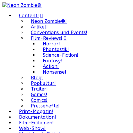
Content!
Neon Zombie®!
Artikel!
Conventions und Events!
Film-Reviews!
Horror!
Phantastik!
Science-Fiction!
Fantasy!
Action!
Nonsense!
Blog!
Popkultur!
Trailer!
Games!
Comics!
Pressehefte!
Print-Magazin!
Dokumentation!
Film-Editionen!
Web-Show!