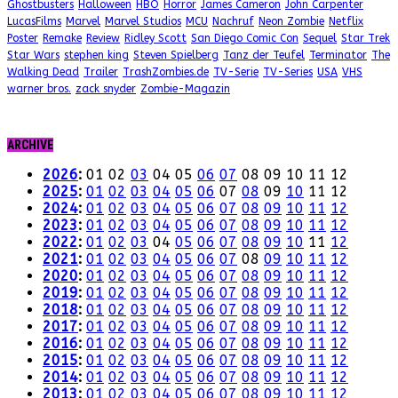
Ghostbusters
Halloween
HBO
Horror
James Cameron
John Carpenter
LucasFilms
Marvel
Marvel Studios
MCU
Nachruf
Neon Zombie
Netflix
Poster
Remake
Review
Ridley Scott
San Diego Comic Con
Sequel
Star Trek
Star Wars
stephen king
Steven Spielberg
Tanz der Teufel
Terminator
The
Walking Dead
Trailer
TrashZombies.de
TV-Serie
TV-Series
USA
VHS
warner bros.
zack snyder
Zombie-Magazin
ARCHIVE
2026
:
01
02
03
04
05
06
07
08
09
10
11
12
2025
:
01
02
03
04
05
06
07
08
09
10
11
12
2024
:
01
02
03
04
05
06
07
08
09
10
11
12
2023
:
01
02
03
04
05
06
07
08
09
10
11
12
2022
:
01
02
03
04
05
06
07
08
09
10
11
12
2021
:
01
02
03
04
05
06
07
08
09
10
11
12
2020
:
01
02
03
04
05
06
07
08
09
10
11
12
2019
:
01
02
03
04
05
06
07
08
09
10
11
12
2018
:
01
02
03
04
05
06
07
08
09
10
11
12
2017
:
01
02
03
04
05
06
07
08
09
10
11
12
2016
:
01
02
03
04
05
06
07
08
09
10
11
12
2015
:
01
02
03
04
05
06
07
08
09
10
11
12
2014
:
01
02
03
04
05
06
07
08
09
10
11
12
2013
:
01
02
03
04
05
06
07
08
09
10
11
12