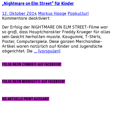
„Nightmare on Elm Street“ für Kinder
12. Oktober 2014
Markus Haage
Popkultur!
für
Kommentare deaktiviert
„Nightmare
Der Erfolg der NIGHTMARE ON ELM STREET-Filme war
on
so groß, dass Hauptcharakter Freddy Krueger für alles
Elm
sein Gesicht herhalten musste. Kaugummi, T-Shirts,
Street“
Poster, Computerspiele. Diese ganzen Merchandise-
für
Artikel waren natürlich auf Kinder und Jugendliche
Kinder
abgerichtet. Die
… [vorspulen]
FOLGE NEON ZOMBIE® AUF FACEBOOK!
FOLGE NEON MIDNIGHT® AUF FACEBOOK!
DIE AKTUELLE PRINT-AUSGABE!