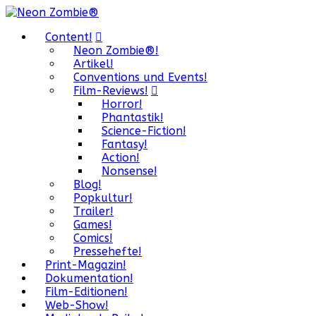
Content!
Neon Zombie®!
Artikel!
Conventions und Events!
Film-Reviews!
Horror!
Phantastik!
Science-Fiction!
Fantasy!
Action!
Nonsense!
Blog!
Popkultur!
Trailer!
Games!
Comics!
Pressehefte!
Print-Magazin!
Dokumentation!
Film-Editionen!
Web-Show!