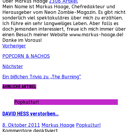
Über Markus Haage
2306 Artikel
Mein Name ist Markus Haage, Chefredakteur und
Herausgeber vom Neon Zombie-Magazin. Es gibt nicht
sonderlich viel spektakuläres über mich zu erzählen.
Ich führe ein sehr langweiliges Leben. Aber falls es
doch jemanden interessiert, freue ich mich immer über
einen Besuch meiner Website www.markus-haage.de!
Danke im Voraus!
Webseite
Facebook
Instagram
YouTube
Vorheriger
POPCORN & NACHOS
Nächster
Ein bißchen Trivia zu „The Burning“
ÄHNLICHE ARTIKEL
Popkultur!
DAVID HESS verstorben…
8. Oktober 2011
Markus Haage
Popkultur!
für
Kommentare deaktiviert