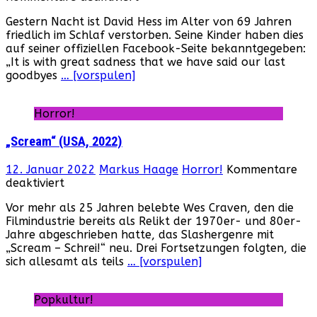
DAVID
Gestern Nacht ist David Hess im Alter von 69 Jahren
HESS
friedlich im Schlaf verstorben. Seine Kinder haben dies
verstorben…
auf seiner offiziellen Facebook-Seite bekanntgegeben:
„It is with great sadness that we have said our last
goodbyes
… [vorspulen]
Horror!
„Scream“ (USA, 2022)
12. Januar 2022
Markus Haage
Horror!
Kommentare
für
deaktiviert
„Scream“
Vor mehr als 25 Jahren belebte Wes Craven, den die
(USA,
Filmindustrie bereits als Relikt der 1970er- und 80er-
2022)
Jahre abgeschrieben hatte, das Slashergenre mit
„Scream – Schrei!“ neu. Drei Fortsetzungen folgten, die
sich allesamt als teils
… [vorspulen]
Popkultur!