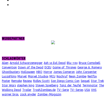
tumblr.
RSS
WERBEPARTNER
SCHLAGWÖRTER
Alien
Arnold Schwarzenegger
Ash vs Evil Dead
Blu-ray
Bruce Campbell
Convention
Dawn of the Dead
DCEU
Game of Thrones
George A. Romero
Ghostbusters
Halloween
HBO
Horror
James Cameron
John Carpenter
LucasFilms
Marvel
Marvel Studios
MCU
Nachruf
Neon Zombie
Netflix
Poster
Remake
Review
Ridley Scott
San Diego Comic Con
Sequel
Star Trek
Star Wars
stephen king
Steven Spielberg
Tanz der Teufel
Terminator
The
Walking Dead
Trailer
TrashZombies.de
TV-Serie
TV-Series
USA
VHS
warner bros.
zack snyder
Zombie-Magazin