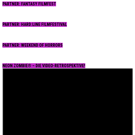
PARTNER: FANTASY FILMFEST
PARTNER: HARD:LINE FILMFESTIVAL
PARTNER: WEEKEND OF HORRORS
NEON ZOMBIE® – DIE VIDEO-RETROSPEKTIVE!