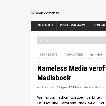
CONTENT!
PRINT-MAGAZIN!
DOKUME
Werbung
STARTSEITE
POPKULTUR!
Nameless M
Nameless Media veröffe
Mediabook
verfasst am
21.April 2018
von
Markus Haage
Wir hatten schon darüber berichtet, 
Deutschland veröffentlichen wird un