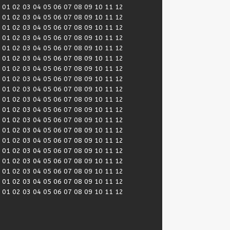
:
01
02
03
04
05
06
07
08
09
10
11
12
:
01
02
03
04
05
06
07
08
09
10
11
12
:
01
02
03
04
05
06
07
08
09
10
11
12
:
01
02
03
04
05
06
07
08
09
10
11
12
:
01
02
03
04
05
06
07
08
09
10
11
12
:
01
02
03
04
05
06
07
08
09
10
11
12
:
01
02
03
04
05
06
07
08
09
10
11
12
:
01
02
03
04
05
06
07
08
09
10
11
12
:
01
02
03
04
05
06
07
08
09
10
11
12
:
01
02
03
04
05
06
07
08
09
10
11
12
:
01
02
03
04
05
06
07
08
09
10
11
12
:
01
02
03
04
05
06
07
08
09
10
11
12
:
01
02
03
04
05
06
07
08
09
10
11
12
:
01
02
03
04
05
06
07
08
09
10
11
12
:
01
02
03
04
05
06
07
08
09
10
11
12
:
01
02
03
04
05
06
07
08
09
10
11
12
:
01
02
03
04
05
06
07
08
09
10
11
12
:
01
02
03
04
05
06
07
08
09
10
11
12
:
01
02
03
04
05
06
07
08
09
10
11
12