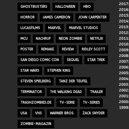
2017
GHOSTBUSTERS
HALLOWEEN
HBO
2016
2015
HORROR
JAMES CAMERON
JOHN CARPENTER
2014
2013
LUCASFILMS
MARVEL
MARVEL STUDIOS
2012
2011
MCU
NACHRUF
NEON ZOMBIE
NETFLIX
2010
POSTER
REMAKE
REVIEW
RIDLEY SCOTT
2009
2008
SAN DIEGO COMIC CON
SEQUEL
STAR TREK
2007
2006
STAR WARS
STEPHEN KING
2005
2004
STEVEN SPIELBERG
TANZ DER TEUFEL
2003
2002
TERMINATOR
THE WALKING DEAD
TRAILER
2001
2000
TRASHZOMBIES.DE
TV-SERIE
TV-SERIES
1999
USA
VHS
WARNER BROS.
ZACK SNYDER
ZOMBIE-MAGAZIN