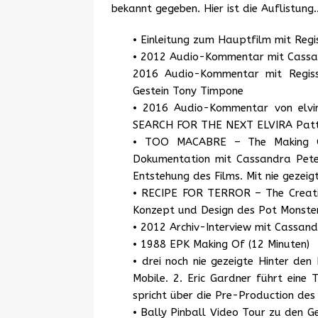
bekannt gegeben. Hier ist die Auflistung
• Einleitung zum Hauptfilm mit Regis
• 2012 Audio-Kommentar mit Cassan
2016 Audio-Kommentar mit Regiss
Gestein Tony Timpone
• 2016 Audio-Kommentar von elvi
SEARCH FOR THE NEXT ELVIRA Patt
• TOO MACABRE – The Making O
Dokumentation mit Cassandra Peter
Entstehung des Films. Mit nie gezeig
• RECIPE FOR TERROR – The Creatio
Konzept und Design des Pot Monster
• 2012 Archiv-Interview mit Cassan
• 1988 EPK Making Of (12 Minuten)
• drei noch nie gezeigte Hinter den
Mobile. 2. Eric Gardner führt eine 
spricht über die Pre-Production des 
• Bally Pinball Video Tour zu de