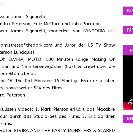
…
PA
seur James Signorelli
dra Peterson, Edie McClurg und John Paragon
PA
eur James Signorelli, moderiert von FANGORIA Ur-
ramistressofthedark.com und Juror der US TV-Show
N
erson Lundquist
f ELVIRA, MOTD: 100 Minuten lange Making Of
son und 16 Interviewgästen (Cast & Crew) über die
tem Bildmaterial.
n Of The Pot Monster: 15 Minütige Featurette über
s, sowie weiter SFX des Films
dra Peterson
 Kulissen Videos: 1. Mark Pierson erklärt das Macabre
Tour durch das Studio-Set des Films. 3. Eric Gardner
NE
Films.
n Geräten ELVIRA AND THE PARTY MONSTERS & SCARED