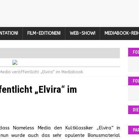
NTATION!
FILM-EDITIONEN!
WEB-SHOW!
MEDIABOOK-REIH
FO
edia veröffentlicht „Elvira“ im Mediabook
FO
ntlicht „Elvira“ im
DI
dass Nameless Media den Kultklassiker „Elvira“ in
PA
d nun wurde auch das sehr opulente Bonusmaterial