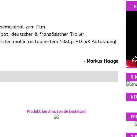
N
rbematerial zum Film
Spot, deutscher & französischer Trailer
ersten mal in restauriertem 1080p HD (4K Abtastung)
‐
Markus Haage
SH
NE
Produkt bei Amazon.de bestellen!
FO
ZU