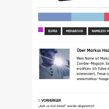
ELVIRA
MEDIABOOK
NAMELESS M
Über Markus Ha
Mein Name ist Mark
Zombie-Magazin. Es 
erzählen. Ich führe 
interessiert, freue
www.markus-haage.d
VORHERIGER
„Ash vs Evil Dead“ wurde abgesetzt!