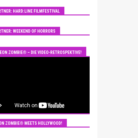
RTNER: HARD:LINE FILMFESTIVAL
RTNER: WEEKEND OF HORRORS
EON ZOMBIE® – DIE VIDEO-RETROSPEKTIVE!
ON ZOMBIE® MEETS HOLLYWOOD!