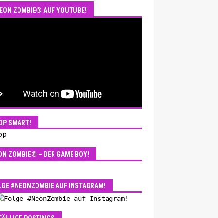
EON ZOMBIE® AUF YOUTUBE!
OP SMART!
ON ZOMBIE® – DER GAME BOY!
LGE #NEONZOMBIE AUF INSTAGRAM!
FÄLLIGE POSTINGS