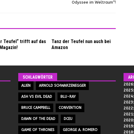
Odyssee im Weltraum“!
r Teufel“ trifft auf das
Tanz der Teufel nun auch bei
Magazin!
Amazon
SCHLAGWÖRTER
AR
2026
ALIEN
ARNOLD SCHWARZENEGGER
2025
2024
ASH VS EVIL DEAD
BLU-RAY
2023
BRUCE CAMPBELL
CONVENTION
2022
2021
DAWN OF THE DEAD
DCEU
2020
2019
GAME OF THRONES
GEORGE A. ROMERO
2018