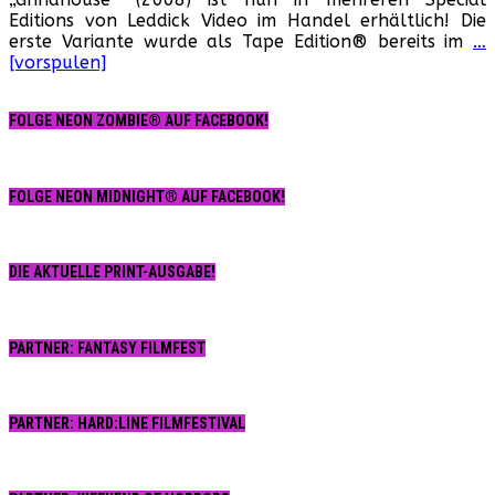
Robe
Editions von Leddick Video im Handel erhältlich! Die
Rodri
erste Variante wurde als Tape Edition® bereits im
…
Kultf
[vorspulen]
„Gri
als
Speci
FOLGE NEON ZOMBIE® AUF FACEBOOK!
Editi
mit
Neo
Zomb
FOLGE NEON MIDNIGHT® AUF FACEBOOK!
Ausg
erhäl
DIE AKTUELLE PRINT-AUSGABE!
PARTNER: FANTASY FILMFEST
PARTNER: HARD:LINE FILMFESTIVAL