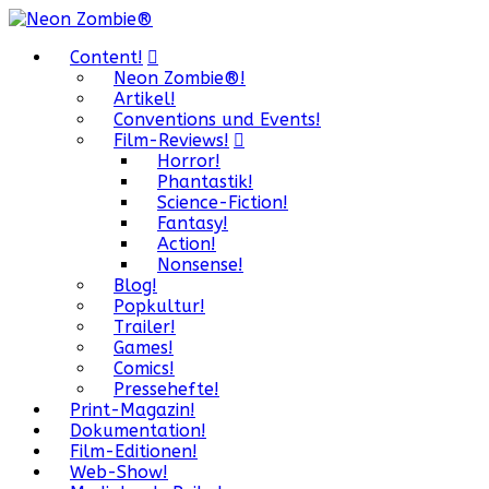
Content!
Neon Zombie®!
Artikel!
Conventions und Events!
Film-Reviews!
Horror!
Phantastik!
Science-Fiction!
Fantasy!
Action!
Nonsense!
Blog!
Popkultur!
Trailer!
Games!
Comics!
Pressehefte!
Print-Magazin!
Dokumentation!
Film-Editionen!
Web-Show!