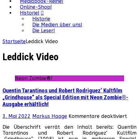
Mediabook-Reihe!
Online-Shop!
Historie!
Historie
Die Medien über uns!
Die Leser!
Startseite
Leddick Video
Leddick Video
Neon Zombie®!
Quentin Tarantinos und Robert Rodriguez‘ Kultfilm
„Grindhouse“ als Special Edition mit Neon Zombie®-
Ausgabe erhältlich!
für
3. Mai 2022
Markus Haage
Kommentare deaktiviert
Quen
Die Überschrift verrät den Inhalt bereits: Quentin
Tara
Tarantinos und Robert Rodriguez‘ Kultfilm
und
„Grindhouse“ (2008) ist nun in mehreren Special