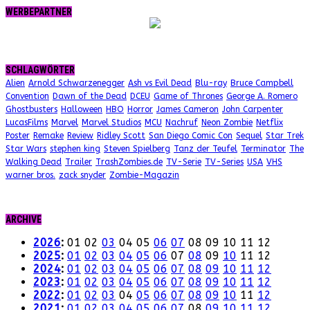
WERBEPARTNER
SCHLAGWÖRTER
Alien
Arnold Schwarzenegger
Ash vs Evil Dead
Blu-ray
Bruce Campbell
Convention
Dawn of the Dead
DCEU
Game of Thrones
George A. Romero
Ghostbusters
Halloween
HBO
Horror
James Cameron
John Carpenter
LucasFilms
Marvel
Marvel Studios
MCU
Nachruf
Neon Zombie
Netflix
Poster
Remake
Review
Ridley Scott
San Diego Comic Con
Sequel
Star Trek
Star Wars
stephen king
Steven Spielberg
Tanz der Teufel
Terminator
The
Walking Dead
Trailer
TrashZombies.de
TV-Serie
TV-Series
USA
VHS
warner bros.
zack snyder
Zombie-Magazin
ARCHIVE
2026
:
01
02
03
04
05
06
07
08
09
10
11
12
2025
:
01
02
03
04
05
06
07
08
09
10
11
12
2024
:
01
02
03
04
05
06
07
08
09
10
11
12
2023
:
01
02
03
04
05
06
07
08
09
10
11
12
2022
:
01
02
03
04
05
06
07
08
09
10
11
12
2021
:
01
02
03
04
05
06
07
08
09
10
11
12