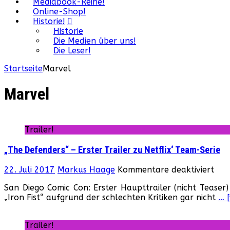
Mediabook-Reihe!
Online-Shop!
Historie!
Historie
Die Medien über uns!
Die Leser!
Startseite
Marvel
Marvel
Trailer!
„The Defenders“ – Erster Trailer zu Netflix‘ Team-Serie
für
22. Juli 2017
Markus Haage
Kommentare deaktiviert
„Th
San Diego Comic Con: Erster Haupttrailer (nicht Teaser)
Def
„Iron Fist“ aufgrund der schlechten Kritiken gar nicht
… 
–
Erst
Trai
Trailer!
zu