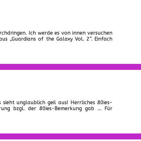
lix‘
m-
e
r
uardians
urchdringen. Ich werde es von innen versuchen
s „Guardians of the Galaxy Vol. 2“. Einfach
e
laxy
l.
uer
lmclip
line!
r
hor:
 sieht unglaublich geil aus! Herrliches 80ies-
gnarok“
rrung bzgl. der 80ies-Bemerkung gab … Für
r
ste
aser
!