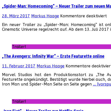
„Spider-Man: Homecoming“ – Neuer Trailer zum neuen Ma
fü
28. März 2017
Markus Haage
Kommentare deaktiviert
„S
Ein neuer Trailer zu „Spider-Man: Homecoming“ ist o
M
Cinematic Universe regelrecht auf. Ab dem 13. Juli 2017 
H
–
N
Tr
Trailer!
z
n
„The Avengers: Infinity War“ – Erste Featurette online
M
Fi
11. Februar 2017
Markus Haage
Kommentare deaktivier
Marvel Studios hat den Produktionsstart zu „The Ave
Featurette angekündigt. Bestätigt wurde hierbei auch, 
Iron Man und Spider-Man Seite an Seite gegen
… [vorspu
Trailer!