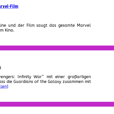
rvel-Film
r
pider-
nline und der Film saugt das gesamte Marvel
an:
im Kino.
omecoming“
euer
ailer
um
euen
arvel-
lm
für
t
„The
ngers: Infinity War“ mit einer großartigen
Avengers:
dass die Guardians of the Galaxy zusammen mit
Infinity
len]
War“
–
Erste
Featurette
online