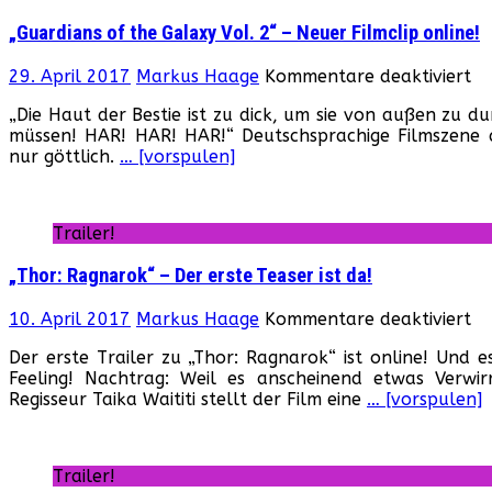
Netf
„Guardians of the Galaxy Vol. 2“ – Neuer Filmclip online!
Tea
Seri
fü
29. April 2017
Markus Haage
Kommentare deaktiviert
„G
„Die Haut der Bestie ist zu dick, um sie von außen zu d
of
müssen! HAR! HAR! HAR!“ Deutschsprachige Filmszene au
th
nur göttlich.
… [vorspulen]
Ga
Vo
2“
–
Trailer!
Ne
Fi
„Thor: Ragnarok“ – Der erste Teaser ist da!
on
fü
10. April 2017
Markus Haage
Kommentare deaktiviert
„T
Der erste Trailer zu „Thor: Ragnarok“ ist online! Und es
Ra
Feeling! Nachtrag: Weil es anscheinend etwas Verwi
–
Regisseur Taika Waititi stellt der Film eine
… [vorspulen]
De
er
Te
ist
Trailer!
da