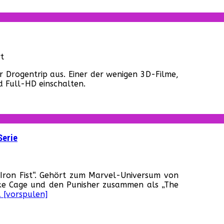
Galaxy
Vol.
2“
–
Ein
erster
für
t
Trailer
„Doctor
er Drogentrip aus. Einer der wenigen 3D-Filme,
Strange“
d Full-HD einschalten.
–
Grandiose
Featurette
online!
Serie
für
„Iron
 Iron Fist“. Gehört zum Marvel-Universum von
Fist“
Luke Cage und den Punisher zusammen als „The
–
 [vorspulen]
Erster
Trailer
zu
Netflix‘