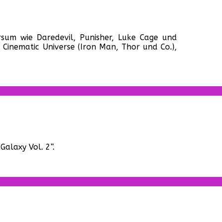
für
„Iron
versum wie Daredevil, Punisher, Luke Cage und
Fist“
 Cinematic Universe (Iron Man, Thor und Co.),
–
Neuer
Trailer
zur
Netflix-
Serie
für
„Guardians
Galaxy Vol. 2“.
of
the
Galaxy
Vol.
2“
–
Neuer
Spot
für