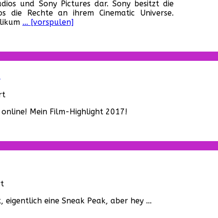
dios und Sony Pictures dar. Sony besitzt die
Man:
 die Rechte an ihrem Cinematic Universe.
Homecoming“
blikum
… [vorspulen]
–
Erster
Trailer
zum
neuen
Marvel-
!
Film!
für
rt
„Guardians
 online! Mein Film-Highlight 2017!
of
the
Galaxy
Vol.
2“
–
Der
erste
für
t
Trailer
„Guardians
ist
t, eigentlich eine Sneak Peak, aber hey …
of
da!
the