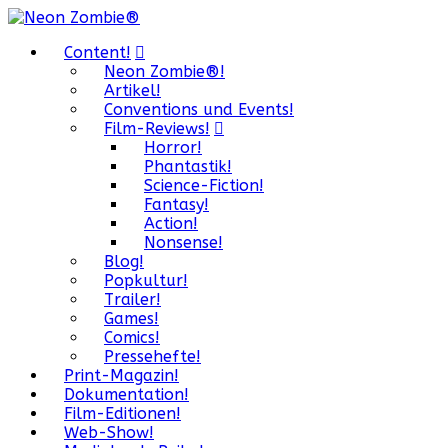
Content!
Neon Zombie®!
Artikel!
Conventions und Events!
Film-Reviews!
Horror!
Phantastik!
Science-Fiction!
Fantasy!
Action!
Nonsense!
Blog!
Popkultur!
Trailer!
Games!
Comics!
Pressehefte!
Print-Magazin!
Dokumentation!
Film-Editionen!
Web-Show!