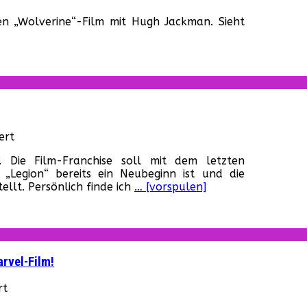
online
„Logan“
en „Wolverine“-Film mit Hugh Jackman. Sieht
–
Der
Red-
Band-
Trailer
ist
online
für
ert
Legion:
. Die Film-Franchise soll mit dem letzten
Poster
 „Legion“ bereits ein Neubeginn ist und die
zur
ellt. Persönlich finde ich
… [vorspulen]
neuen
X-
Men-
Serie
rvel-Film!
für
rt
„Spider-