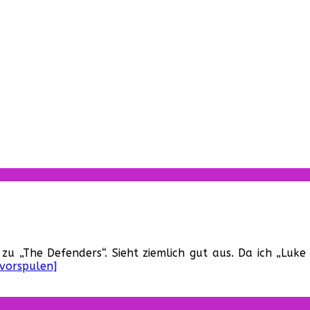
e
 zu „The Defenders“. Sieht ziemlich gut aus. Da ich „Luk
enders“
[vorspulen]
er
ler