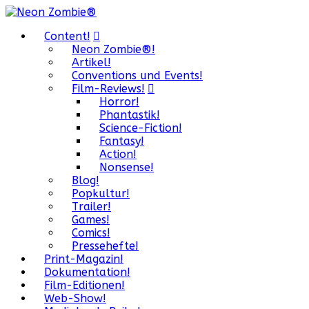
Content!
Neon Zombie®!
Artikel!
Conventions und Events!
Film-Reviews!
Horror!
Phantastik!
Science-Fiction!
Fantasy!
Action!
Nonsense!
Blog!
Popkultur!
Trailer!
Games!
Comics!
Pressehefte!
Print-Magazin!
Dokumentation!
Film-Editionen!
Web-Show!