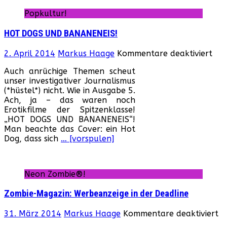
Popkultur!
HOT DOGS UND BANANENEIS!
für
2. April 2014
Markus Haage
Kommentare deaktiviert
HO
Auch anrüchige Themen scheut
DO
unser investigativer Journalismus
UN
(*hüstel*) nicht. Wie in Ausgabe 5.
BAN
Ach, ja – das waren noch
Erotikfilme der Spitzenklasse!
„HOT DOGS UND BANANENEIS“!
Man beachte das Cover: ein Hot
Dog, dass sich
… [vorspulen]
Neon Zombie®!
Zombie-Magazin: Werbeanzeige in der Deadline
fü
31. März 2014
Markus Haage
Kommentare deaktiviert
Z