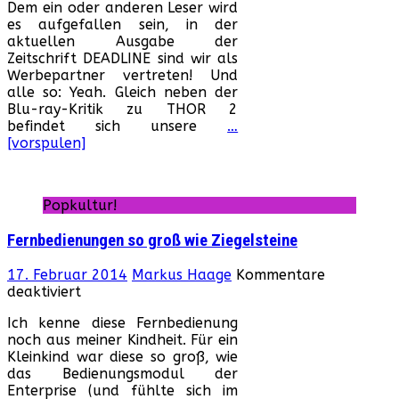
Dem ein oder anderen Leser wird
Ma
es aufgefallen sein, in der
We
aktuellen Ausgabe der
in
Zeitschrift DEADLINE sind wir als
de
Werbepartner vertreten! Und
De
alle so: Yeah. Gleich neben der
Blu-ray-Kritik zu THOR 2
befindet sich unsere
…
[vorspulen]
Popkultur!
Fernbedienungen so groß wie Ziegelsteine
17. Februar 2014
Markus Haage
Kommentare
für
deaktiviert
Fernbedienungen
Ich kenne diese Fernbedienung
so
noch aus meiner Kindheit. Für ein
groß
Kleinkind war diese so groß, wie
wie
das Bedienungsmodul der
Ziegelsteine
Enterprise (und fühlte sich im