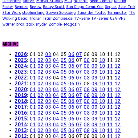
LucasFilms
Marvel
Marvel Studios
MCU
Nachruf
Neon Zombie
Netflix
Poster
Remake
Review
Ridley Scott
San Diego Comic Con
Sequel
Star Trek
Star Wars
stephen king
Steven Spielberg
Tanz der Teufel
Terminator
The
Walking Dead
Trailer
TrashZombies.de
TV-Serie
TV-Series
USA
VHS
warner bros.
zack snyder
Zombie-Magazin
ARCHIVE
2026
:
01
02
03
04
05
06
07
08
09
10
11
12
2025
:
01
02
03
04
05
06
07
08
09
10
11
12
2024
:
01
02
03
04
05
06
07
08
09
10
11
12
2023
:
01
02
03
04
05
06
07
08
09
10
11
12
2022
:
01
02
03
04
05
06
07
08
09
10
11
12
2021
:
01
02
03
04
05
06
07
08
09
10
11
12
2020
:
01
02
03
04
05
06
07
08
09
10
11
12
2019
:
01
02
03
04
05
06
07
08
09
10
11
12
2018
:
01
02
03
04
05
06
07
08
09
10
11
12
2017
:
01
02
03
04
05
06
07
08
09
10
11
12
2016
:
01
02
03
04
05
06
07
08
09
10
11
12
2015
:
01
02
03
04
05
06
07
08
09
10
11
12
2014
:
01
02
03
04
05
06
07
08
09
10
11
12
2013
:
01
02
03
04
05
06
07
08
09
10
11
12
2012
:
01
02
03
04
05
06
07
08
09
10
11
12