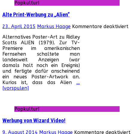
Popkultur!
di
Zu
Alte Print-Werbung zu „Alien“
fü
23. April 2015
Markus Haage
Kommentare deaktiviert
Al
Alternatives Poster-Art zu Ridley
Pr
Scotts ALIEN (1979). Zur TV-
We
Premiere im amerikanischen
zu
Fernsehen schaltete man
„A
landesweit Anzeigen (war
damals halt noch ein Ereignis)
und fertigte dafür anscheinend
ein neues Poster-Artwork an.
Kurios ist, dass das Alien
…
[vorspulen]
Popkultur!
Werbung von Wizard Video!
f
9. August 2014
Markus Haage
Kommentare deaktiviert