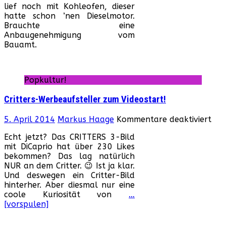
lief noch mit Kohleofen, dieser
hatte schon ’nen Dieselmotor.
Brauchte eine
Anbaugenehmigung vom
Bauamt.
Popkultur!
Critters-Werbeaufsteller zum Videostart!
für
5. April 2014
Markus Haage
Kommentare deaktiviert
Crit
Echt jetzt? Das CRITTERS 3-Bild
Wer
mit DiCaprio hat über 230 Likes
zu
bekommen? Das lag natürlich
Vid
NUR an dem Critter. 😉 Ist ja klar.
Und deswegen ein Critter-Bild
hinterher. Aber diesmal nur eine
coole Kuriosität von
…
[vorspulen]