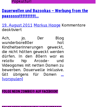
Popkultur!
Dauerwellen und Bazookas – Werbung from the
paassssstttttttttt…
19. August 2011
Markus Haage
Kommentare
für
deaktiviert
Dauerwellen
Ach, ja. Der Blog
und
wunderbare80er hat
Bazookas
Kindheitserinnerungen geweckt,
–
die nicht hätten geweckt werden
Werbung
dürfen. In den 80ern war es
from
relativ hip Arcade- und
the
Videogames mit netten Damen zu
paassssstttttttttt…
bewerben. Dauerwelle inklusive.
Gilt übrigens für Damen
…
[vorspulen]
FOLGE NEON ZOMBIE® AUF FACEBOOK!