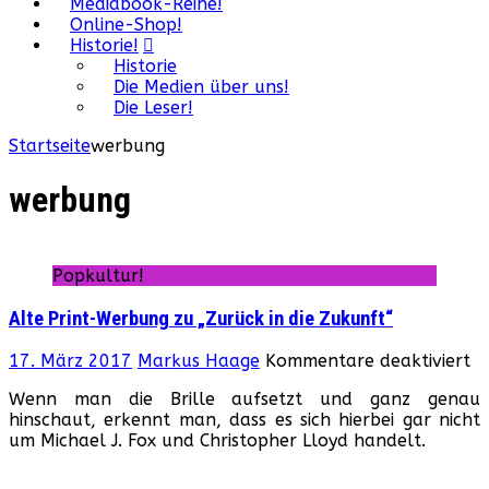
Mediabook-Reihe!
Online-Shop!
Historie!
Historie
Die Medien über uns!
Die Leser!
Startseite
werbung
werbung
Popkultur!
Alte Print-Werbung zu „Zurück in die Zukunft“
fü
17. März 2017
Markus Haage
Kommentare deaktiviert
Al
Wenn man die Brille aufsetzt und ganz genau
Pr
hinschaut, erkennt man, dass es sich hierbei gar nicht
W
um Michael J. Fox und Christopher Lloyd handelt.
zu
„Z
in