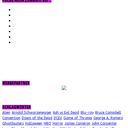
FOLGE NEON ZOMBIE® BEI …
Facebook
YouTube
Instagram
Vimeo
Twitter
tumblr.
RSS
WERBEPARTNER
SCHLAGWÖRTER
Alien
Arnold Schwarzenegger
Ash vs Evil Dead
Blu-ray
Bruce Campbell
Convention
Dawn of the Dead
DCEU
Game of Thrones
George A. Romero
Ghostbusters
Halloween
HBO
Horror
James Cameron
John Carpenter