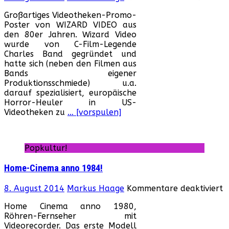
W
Großartiges Videotheken-Promo-
v
Poster von WIZARD VIDEO aus
W
den 80er Jahren. Wizard Video
V
wurde von C-Film-Legende
Charles Band gegründet und
hatte sich (neben den Filmen aus
Bands eigener
Produktionsschmiede) u.a.
darauf spezialisiert, europäische
Horror-Heuler in US-
Videotheken zu
… [vorspulen]
Popkultur!
Home-Cinema anno 1984!
f
8. August 2014
Markus Haage
Kommentare deaktiviert
H
Home Cinema anno 1980,
C
Röhren-Fernseher mit
a
Videorecorder. Das erste Modell
1