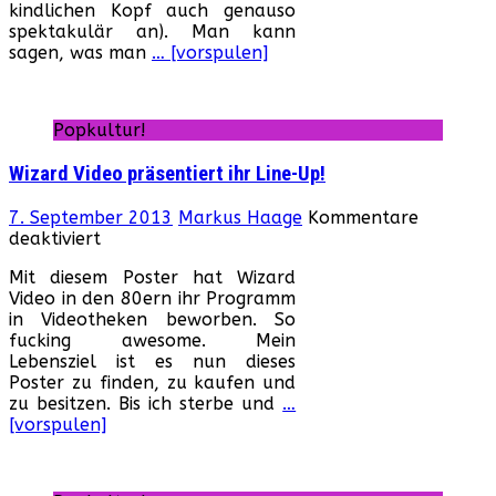
kindlichen Kopf auch genauso
spektakulär an). Man kann
sagen, was man
… [vorspulen]
Popkultur!
Wizard Video präsentiert ihr Line-Up!
7. September 2013
Markus Haage
Kommentare
für
deaktiviert
Wizard
Mit diesem Poster hat Wizard
Video
Video in den 80ern ihr Programm
präsentiert
in Videotheken beworben. So
ihr
fucking awesome. Mein
Line-
Lebensziel ist es nun dieses
Up!
Poster zu finden, zu kaufen und
zu besitzen. Bis ich sterbe und
…
[vorspulen]