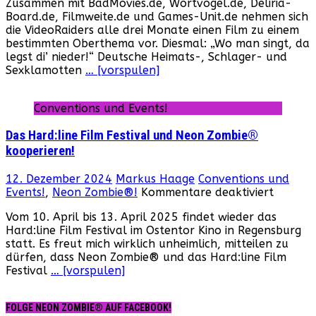
Zusammen mit BadMovies.de, Wortvogel.de, Deliria-
RITTER
Board.de, Filmweite.de und Games-Unit.de nehmen sich
DER
die VideoRaiders alle drei Monate einen Film zu einem
SCHWAFELRUNDE!
bestimmten Oberthema vor. Diesmal: „Wo man singt, da
legst di’ nieder!“ Deutsche Heimats-, Schlager- und
Sexklamotten
… [vorspulen]
Conventions und Events!
Das Hard:line Film Festival und Neon Zombie®
kooperieren!
12. Dezember 2024
Markus Haage
Conventions und
für
Events!
,
Neon Zombie®!
Kommentare deaktiviert
Das
Vom 10. April bis 13. April 2025 findet wieder das
Hard:li
Hard:line Film Festival im Ostentor Kino in Regensburg
Film
statt. Es freut mich wirklich unheimlich, mitteilen zu
Festival
dürfen, dass Neon Zombie® und das Hard:line Film
und
Festival
… [vorspulen]
Neon
Zombie
kooperi
FOLGE NEON ZOMBIE® AUF FACEBOOK!