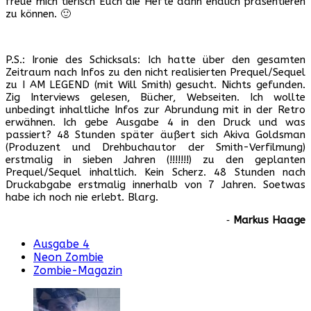
freue mich tierisch Euch die Hefte dann endlich präsentieren
zu können. 🙂
P.S.: Ironie des Schicksals: Ich hatte über den gesamten
Zeitraum nach Infos zu den nicht realisierten Prequel/Sequel
zu I AM LEGEND (mit Will Smith) gesucht. Nichts gefunden.
Zig Interviews gelesen, Bücher, Webseiten. Ich wollte
unbedingt inhaltliche Infos zur Abrundung mit in der Retro
erwähnen. Ich gebe Ausgabe 4 in den Druck und was
passiert? 48 Stunden später äußert sich Akiva Goldsman
(Produzent und Drehbuchautor der Smith-Verfilmung)
erstmalig in sieben Jahren (!!!!!!!) zu den geplanten
Prequel/Sequel inhaltlich. Kein Scherz. 48 Stunden nach
Druckabgabe erstmalig innerhalb von 7 Jahren. Soetwas
habe ich noch nie erlebt. Blarg.
‐
Markus Haage
Ausgabe 4
Neon Zombie
Zombie-Magazin