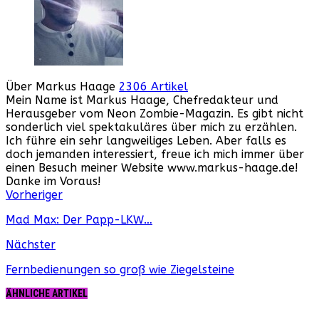
Über Markus Haage
2306 Artikel
Mein Name ist Markus Haage, Chefredakteur und
Herausgeber vom Neon Zombie-Magazin. Es gibt nicht
sonderlich viel spektakuläres über mich zu erzählen.
Ich führe ein sehr langweiliges Leben. Aber falls es
doch jemanden interessiert, freue ich mich immer über
einen Besuch meiner Website www.markus-haage.de!
Danke im Voraus!
Webseite
Facebook
Instagram
YouTube
Vorheriger
Mad Max: Der Papp-LKW…
Nächster
Fernbedienungen so groß wie Ziegelsteine
ÄHNLICHE ARTIKEL