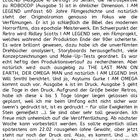
zu ROBOCOP (Ausgabe 5) ist in ähnlicher Dimension. I AM
LEGEND umfässt 60 Jahre Filmgeschichte und natürlich
steht der Originalroman genauso im Fokus wie die
Verfilmungen. Er ist ja schließlich die Bibel des modernen
Horrorfilms, das epochale Meisterwerk. Ein Schwerpunkt der
Retro wird Ridley Scotts I AM LEGEND sein, ein Filmprojekt,
welches während der Produktion Ende der 90er scheiterte.
Es wäre brillant gewesen, dazu habe ich die unverfilmten
Drehbücher analysiert, Storyboards herausgefischt, viele
Konzeptzeichnungen und Make-Up-Tests geordnet. Es war
echt heftig den Produktionsverlauf zu recherchieren. Aber
natürlich wird auch ausgiebig zu THE LAST MAN ON
EARTH, DER OMEGA MAN und natürlich I AM LEGEND (mit
Will Smith) berichtet. Und ja, Asylums Gurke I AM OMEGA
kommt auch vor. Ausgabe 4 ist im Druck. Ausgabe 5 geht
die Tage in den Druck. Aufgrund der Größe beider Retros,
habe ich diese 4 bis 5 Tage länger liegen gelassen als
geplant, weil ich mir beim Umfang echt nicht sicher war
(wenn’s gedruckt ist, ist es gedruckt – für alle Ewigkeiten in
Stein gemeißelt …). Sie sind aber sehr toll geworden. Ich
freue mich unheimlich auf die Veröffentlichung. Ab nächster
Woche kann vorbestellt werden. Es sollte eigentlich alles
spätestens am 22.02 rausgehen (ohne Gewähr, aber jetzt
steht nur noch der Druck an). Also, es kommt. Und … ich