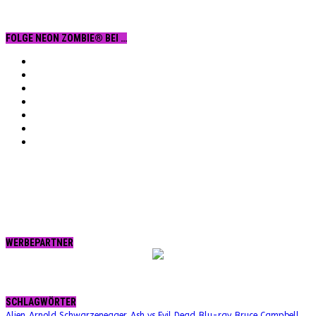
FOLGE NEON ZOMBIE® BEI …
Facebook
YouTube
Instagram
Vimeo
Twitter
tumblr.
RSS
WERBEPARTNER
SCHLAGWÖRTER
Alien
Arnold Schwarzenegger
Ash vs Evil Dead
Blu-ray
Bruce Campbell