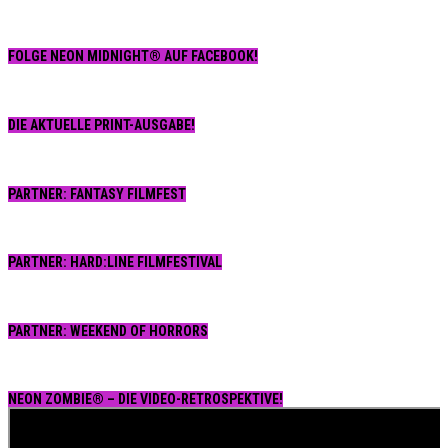
FOLGE NEON MIDNIGHT® AUF FACEBOOK!
DIE AKTUELLE PRINT-AUSGABE!
PARTNER: FANTASY FILMFEST
PARTNER: HARD:LINE FILMFESTIVAL
PARTNER: WEEKEND OF HORRORS
NEON ZOMBIE® – DIE VIDEO-RETROSPEKTIVE!