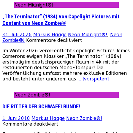
Neon Midnight®!
„The Terminator“ (1984) von Capelight Pictures mit
Content von Neon Zombie®
31. Juli 2026
Markus Haage
Neon Midnight®!
,
Neon
für
Zombie®!
Kommentare deaktiviert
„The
Im Winter 2026 veröffentlicht Capelight Pictures James
Terminator“
Camerons ewigen Klassiker „The Terminator“ (1984)
(1984)
erstmalig im deutschsprachigen Raum in 4k mit der
von
restaurierten deutschen Mono-Tonspur! Die
Capelight
Veröffentlichung umfasst mehrere exklusive Editionen
Pictures
und besteht unter anderem aus
… [vorspulen]
mit
Content
von
Neon Zombie®!
Neon
Zombie®
DIE RITTER DER SCHWAFELRUNDE!
1. Juni 2010
Markus Haage
Neon Zombie®!
für
Kommentare deaktiviert
DIE