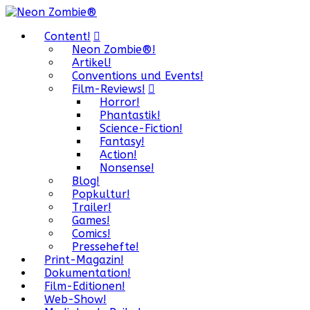
Content!
Neon Zombie®!
Artikel!
Conventions und Events!
Film-Reviews!
Horror!
Phantastik!
Science-Fiction!
Fantasy!
Action!
Nonsense!
Blog!
Popkultur!
Trailer!
Games!
Comics!
Pressehefte!
Print-Magazin!
Dokumentation!
Film-Editionen!
Web-Show!