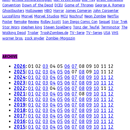
Convention
Dawn of the Dead
DCEU
Game of Thrones
George A. Romero
Ghostbusters
Halloween
HBO
Horror
James Cameron
John Carpenter
LucasFilms
Marvel
Marvel Studios
MCU
Nachruf
Neon Zombie
Netflix
Poster
Remake
Review
Ridley Scott
San Diego Comic Con
Sequel
Star Trek
Star Wars
stephen king
Steven Spielberg
Tanz der Teufel
Terminator
The
Walking Dead
Trailer
TrashZombies.de
TV-Serie
TV-Series
USA
VHS
warner bros.
zack snyder
Zombie-Magazin
ARCHIVE
2026
:
01
02
03
04
05
06
07
08
09
10
11
12
2025
:
01
02
03
04
05
06
07
08
09
10
11
12
2024
:
01
02
03
04
05
06
07
08
09
10
11
12
2023
:
01
02
03
04
05
06
07
08
09
10
11
12
2022
:
01
02
03
04
05
06
07
08
09
10
11
12
2021
:
01
02
03
04
05
06
07
08
09
10
11
12
2020
:
01
02
03
04
05
06
07
08
09
10
11
12
2019
:
01
02
03
04
05
06
07
08
09
10
11
12
2018
:
01
02
03
04
05
06
07
08
09
10
11
12
2017
:
01
02
03
04
05
06
07
08
09
10
11
12
2016
:
01
02
03
04
05
06
07
08
09
10
11
12
2015
:
01
02
03
04
05
06
07
08
09
10
11
12