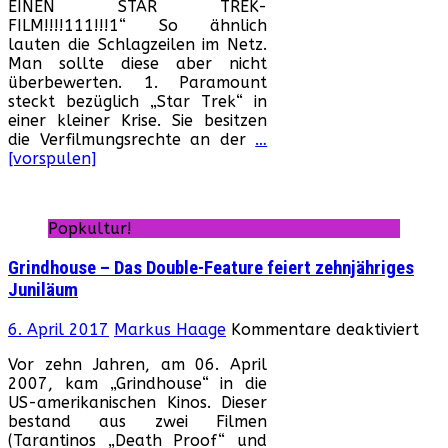
EINEN STAR TREK-
DREHT
FILM!!!!111!!!1“ So ähnlich
EINEN
lauten die Schlagzeilen im Netz.
STAR
Man sollte diese aber nicht
TREK-
überbewerten. 1. Paramount
FILM!!!!111!!!1
steckt bezüglich „Star Trek“ in
einer kleiner Krise. Sie besitzen
die Verfilmungsrechte an der
…
[vorspulen]
Popkultur!
Grindhouse – Das Double-Feature feiert zehnjähriges
Juniläum
für
6. April 2017
Markus Haage
Kommentare deaktiviert
Gri
Vor zehn Jahren, am 06. April
–
2007, kam „Grindhouse“ in die
Das
US-amerikanischen Kinos. Dieser
Dou
bestand aus zwei Filmen
Fea
(Tarantinos „Death Proof“ und
feie