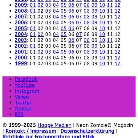
2009
:
01
02
03
04
05
06
07
08
09
10
11
12
2008
:
01
02
03
04
05
06
07
08
09
10
11
12
2007
:
01
02
03
04
05
06
07
08
09
10
11
12
2006
:
01
02
03
04
05
06
07
08
09
10
11
12
2005
:
01
02
03
04
05
06
07
08
09
10
11
12
2004
:
01
02
03
04
05
06
07
08
09
10
11
12
2003
:
01
02
03
04
05
06
07
08
09
10
11
12
2002
:
01
02
03
04
05
06
07
08
09
10
11
12
2001
:
01
02
03
04
05
06
07
08
09
10
11
12
2000
:
01
02
03
04
05
06
07
08
09
10
11
12
1999
:
01
02
03
04
05
06
07
08
09
10
11
12
Facebook
YouTube
Instagram
Vimeo
Twitter
tumblr.
RSS
©
1999–2025
Haage Medien
| Neon Zombie® Magazin
|
Kontakt / Impressum
|
Datenschutzerklärung
|
Richtlinie zur Faktenprüfung und Ethik