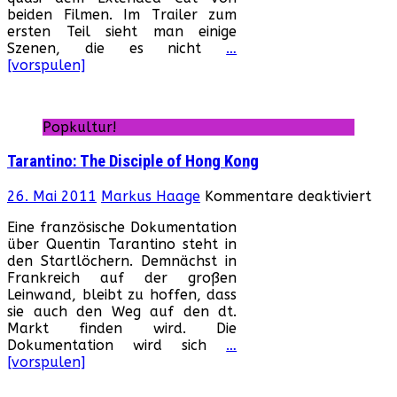
beiden Filmen. Im Trailer zum
Who
ersten Teil sieht man einige
Blo
Szenen, die es nicht
…
Affa
[vorspulen]
Popkultur!
Tarantino: The Disciple of Hong Kong
für
26. Mai 2011
Markus Haage
Kommentare deaktiviert
Tar
Eine französische Dokumentation
The
über Quentin Tarantino steht in
Disc
den Startlöchern. Demnächst in
of
Frankreich auf der großen
Ho
Leinwand, bleibt zu hoffen, dass
Kon
sie auch den Weg auf den dt.
Markt finden wird. Die
Dokumentation wird sich
…
[vorspulen]