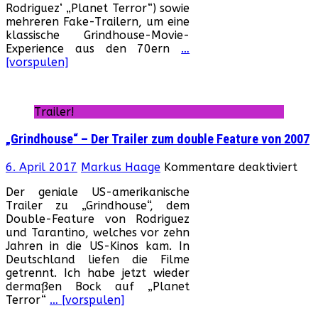
Rodriguez‘ „Planet Terror“) sowie
zeh
mehreren Fake-Trailern, um eine
Jun
klassische Grindhouse-Movie-
Experience aus den 70ern
…
[vorspulen]
Trailer!
„Grindhouse“ – Der Trailer zum double Feature von 2007
für
6. April 2017
Markus Haage
Kommentare deaktiviert
„Gr
Der geniale US-amerikanische
–
Trailer zu „Grindhouse“, dem
Der
Double-Feature von Rodriguez
Trai
und Tarantino, welches vor zehn
zu
Jahren in die US-Kinos kam. In
dou
Deutschland liefen die Filme
Fea
getrennt. Ich habe jetzt wieder
von
dermaßen Bock auf „Planet
200
Terror“
… [vorspulen]