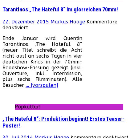
Tarantinos „The Hateful 8“ im glorreichen 70mm!
22. Dezember 2015
Markus Haage
Kommentare
für
deaktiviert
Tarantinos
Ende Januar wird Quentin
„The
Tarantinos „The Hateful 8“
Hateful
(neuer Titel schreibt die Acht
8“
nicht aus) an sechs Tagen in vier
im
deutschen Kinos in der 70mm-
glorreichen
Roadshow-Fassung gezeigt (inkl.
70mm!
Ouvertüre, inkl. Intermission,
plus sechs Filmminuten). Alle
Besucher
… [vorspulen]
Popkultur!
„The Hateful 8“: Produktion beginnt! Erstes Teaser-
Poster!
für
30. Juli 2014
Markus Haage
Kommentare deaktiviert