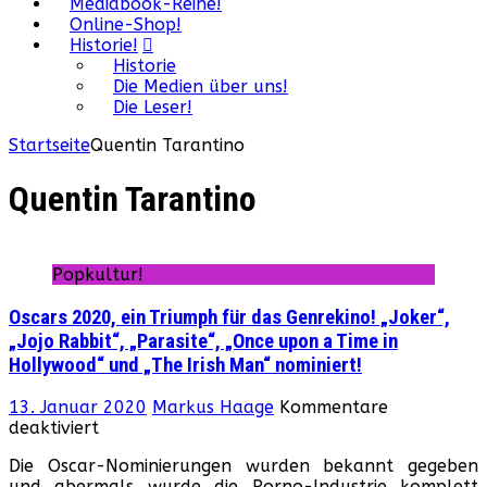
Mediabook-Reihe!
Online-Shop!
Historie!
Historie
Die Medien über uns!
Die Leser!
Startseite
Quentin Tarantino
Quentin Tarantino
Popkultur!
Oscars 2020, ein Triumph für das Genrekino! „Joker“,
„Jojo Rabbit“, „Parasite“, „Once upon a Time in
Hollywood“ und „The Irish Man“ nominiert!
13. Januar 2020
Markus Haage
Kommentare
für
deaktiviert
Oscars
Die Oscar-Nominierungen wurden bekannt gegeben
2020,
und abermals wurde die Porno-Industrie komplett