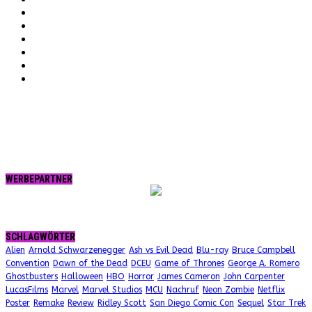
YouTube
Instagram
Vimeo
Twitter
tumblr.
RSS
WERBEPARTNER
SCHLAGWÖRTER
Alien
Arnold Schwarzenegger
Ash vs Evil Dead
Blu-ray
Bruce Campbell
Convention
Dawn of the Dead
DCEU
Game of Thrones
George A. Romero
Ghostbusters
Halloween
HBO
Horror
James Cameron
John Carpenter
LucasFilms
Marvel
Marvel Studios
MCU
Nachruf
Neon Zombie
Netflix
Poster
Remake
Review
Ridley Scott
San Diego Comic Con
Sequel
Star Trek