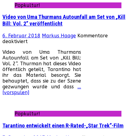
Popkultur!
Video von Uma Thurmans Autounfall am Set von „Kill
Bill: Vol. 2“ veröffentlicht
6. Februar 2018
Markus Haage
Kommentare
für
deaktiviert
Video
Video von Uma Thurmans
von
Autounfall am Set von „Kill Bill:
Uma
Vol. 2“. Thurman hat dieses Video
Thurmans
öffentlich geteilt, Tarantino hat
Autounfall
ihr das Material besorgt. Sie
am
behauptet, dass sie zu der Szene
Set
gezwungen wurde und dass
…
von
[vorspulen]
„Kill
Bill:
Vol.
2“
Popkultur!
veröffentlicht
Tarantino entwickelt einen R-Rated-„Star Trek“-Film