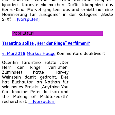
ein
ignoriert. Kannste nix machen. Dafür triumphiert das
Triumph
Genre-Kino. Marvel ging leer aus und erhielt nur eine
für
Nominierung für „Endgame“ in der Kategorie „Beste
das
SFX“.
… [vorspulen]
Genrekino!
„Joker“,
„Jojo
Popkultur!
Rabbit“,
„Parasite“,
Tarantino sollte „Herr der Ringe“ verfilmen!?
„Once
upon
für
4. Mai 2018
Markus Haage
Kommentare deaktiviert
a
Tara
Time
Quentin Tarantino sollte „Der
sollt
in
Herr der Ringe“ verfilmen.
„Her
Hollywood“
Zumindest hatte Harvey
der
und
Weinstein damit gedroht. Dies
Ringe
„The
hat Buchautor Ian Nathan für
verfi
Irish
sein neues Projekt „Anything You
Man“
Can Imagine: Peter Jackson and
nominiert!
the Making of Middle-earth“
recherchiert.
… [vorspulen]