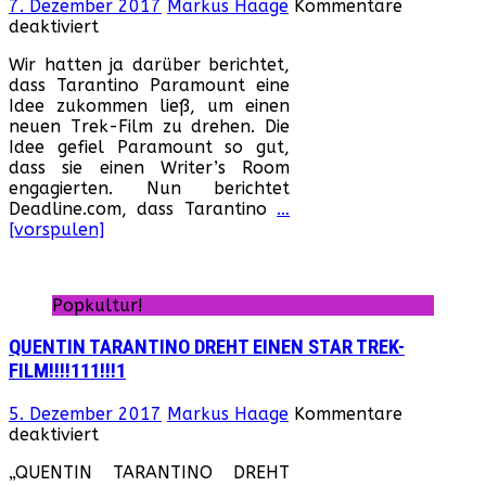
7. Dezember 2017
Markus Haage
Kommentare
für
deaktiviert
Tarantino
Wir hatten ja darüber berichtet,
entwickelt
dass Tarantino Paramount eine
einen
Idee zukommen ließ, um einen
R-
neuen Trek-Film zu drehen. Die
Rated-
Idee gefiel Paramount so gut,
„Star
dass sie einen Writer’s Room
Trek“-
engagierten. Nun berichtet
Film
Deadline.com, dass Tarantino
…
[vorspulen]
Popkultur!
QUENTIN TARANTINO DREHT EINEN STAR TREK-
FILM!!!!111!!!1
5. Dezember 2017
Markus Haage
Kommentare
für
deaktiviert
QUENTIN
„QUENTIN TARANTINO DREHT
TARANTINO