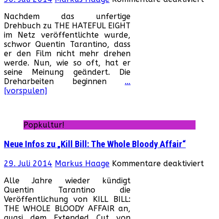
„Th
Nachdem das unfertige
Hat
Drehbuch zu THE HATEFUL EIGHT
8“:
im Netz veröffentlichte wurde,
Pro
schwor Quentin Tarantino, dass
begi
er den Film nicht mehr drehen
Erst
werde. Nun, wie so oft, hat er
Tea
seine Meinung geändert. Die
Post
Dreharbeiten beginnen
…
[vorspulen]
Popkultur!
Neue Infos zu „Kill Bill: The Whole Bloody Affair“
für
29. Juli 2014
Markus Haage
Kommentare deaktiviert
Neu
Alle Jahre wieder kündigt
Info
Quentin Tarantino die
zu
Veröffentlichung von KILL BILL:
„Kill
THE WHOLE BLOODY AFFAIR an,
Bill:
quasi dem Extended Cut von
The