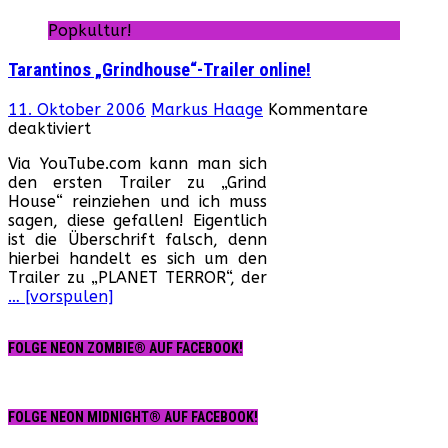
Popkultur!
Tarantinos „Grindhouse“-Trailer online!
11. Oktober 2006
Markus Haage
Kommentare
für
deaktiviert
Tarantinos
Via YouTube.com kann man sich
„Grindhouse“-
den ersten Trailer zu „Grind
Trailer
House“ reinziehen und ich muss
online!
sagen, diese gefallen! Eigentlich
ist die Überschrift falsch, denn
hierbei handelt es sich um den
Trailer zu „PLANET TERROR“, der
… [vorspulen]
FOLGE NEON ZOMBIE® AUF FACEBOOK!
FOLGE NEON MIDNIGHT® AUF FACEBOOK!