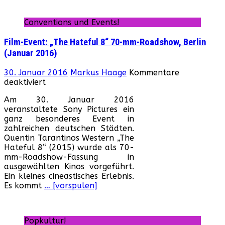
Conventions und Events!
Film-Event: „The Hateful 8“ 70-mm-Roadshow, Berlin
(Januar 2016)
30. Januar 2016
Markus Haage
Kommentare
für
deaktiviert
Film-
Am 30. Januar 2016
Event:
veranstaltete Sony Pictures ein
„The
ganz besonderes Event in
Hateful
zahlreichen deutschen Städten.
8“
Quentin Tarantinos Western „The
70-
Hateful 8“ (2015) wurde als 70-
mm-
mm-Roadshow-Fassung in
Roadshow,
ausgewählten Kinos vorgeführt.
Berlin
Ein kleines cineastisches Erlebnis.
(Januar
Es kommt
… [vorspulen]
2016)
Popkultur!