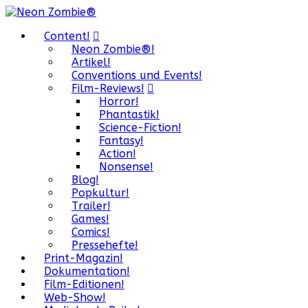
Content!
Neon Zombie®!
Artikel!
Conventions und Events!
Film-Reviews!
Horror!
Phantastik!
Science-Fiction!
Fantasy!
Action!
Nonsense!
Blog!
Popkultur!
Trailer!
Games!
Comics!
Pressehefte!
Print-Magazin!
Dokumentation!
Film-Editionen!
Web-Show!