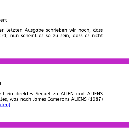
für
ert
„Alien
der letzten Ausgabe schrieben wir noch, dass
5“
rd, nun scheint es so zu sein, dass es nicht
von
Neill
Blomkamp
wird
aufgeschoben
für
t
„Alien
rd ein direktes Sequel zu ALIEN und ALIENS
5“
alles, was nach James Camerons ALIENS (1987)
soll
ulen]
direktes
Sequel
zu
„Aliens“
werden!