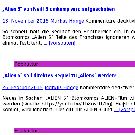
9“!?
„Alien 5“ von Neill Blomkamp wird aufgeschoben
13. November 2015
Markus Haage
Kommentare deaktivi
So schnell holt die Realität den Printbereich ein. In 
Blomkamps „Alien 5“ Teile des Franchises ignorieren wi
einmal feststeht,
… [vorspulen]
Popkultur!
„Alien 5“ soll direktes Sequel zu „Aliens“ werden!
26. Februar 2015
Markus Haage
Kommentare deaktivier
Neues in Sachen „ALIEN 5“. Blomkamps ALIEN-Film wi
werden (Quelle: https://youtu.be/Th8os-IfZhg). Heißt: 
kommt, wird ignoriert. Dies gilt für ALIEN 3 und
… [vorsp
Popkultur!