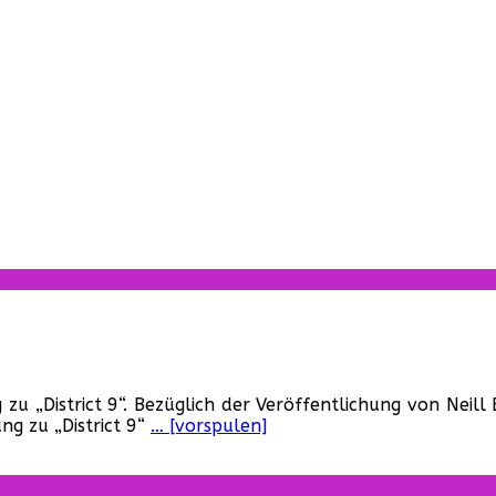
en
g zu „District 9“. Bezüglich der Veröffentlichung von Nei
ng zu „District 9“
… [vorspulen]
setzung
rict