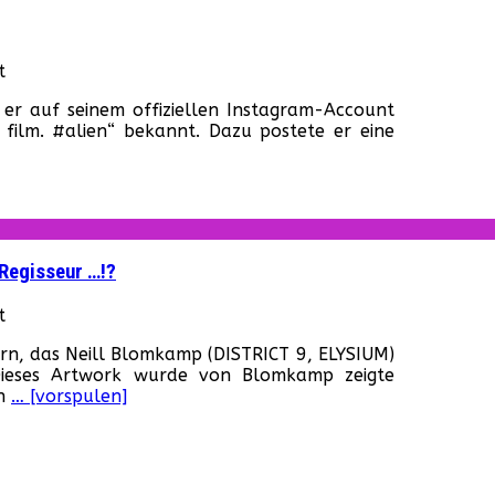
für
t
Neill
 er auf seinem offiziellen Instagram-Account
Blomkamp
 film. #alien“ bekannt. Dazu postete er eine
(DISTRICT
9)
dreht
ALIEN
5!
 Regisseur …!?
für
t
Fox
rn, das Neill Blomkamp (DISTRICT 9, ELYSIUM)
will
 Dieses Artwork wurde von Blomkamp zeigte
einen
en
… [vorspulen]
fünften
ALIEN-
Film
mit
Neill