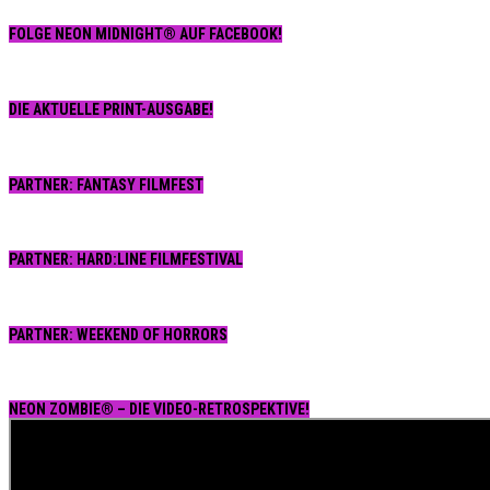
FOLGE NEON MIDNIGHT® AUF FACEBOOK!
DIE AKTUELLE PRINT-AUSGABE!
PARTNER: FANTASY FILMFEST
PARTNER: HARD:LINE FILMFESTIVAL
PARTNER: WEEKEND OF HORRORS
NEON ZOMBIE® – DIE VIDEO-RETROSPEKTIVE!