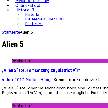
Mediabook-Reihe!
Online-Shop!
Historie!
Historie
Die Medien über uns!
Die Leser!
Startseite
Alien 5
Alien 5
Popkultur!
„Alien 5“ tot, Fortsetzung zu „District 9“!?
für
4. Juni 2017
Markus Haage
Kommentare deaktiviert
„Ali
„Alien 5“ tot, aber vielleicht doch noch eine Fortsetzun
5“
Regisseur mit TheVerge.com über eine mögliche Fortsetzu
tot,
Fort
zu
Popkultur!
„Dist