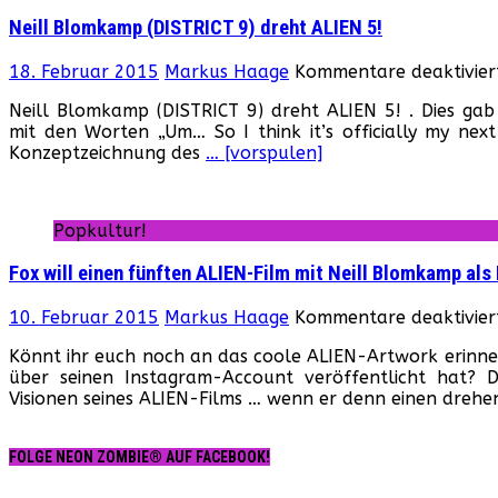
Neill Blomkamp (DISTRICT 9) dreht ALIEN 5!
18. Februar 2015
Markus Haage
Kommentare deaktivier
Neill Blomkamp (DISTRICT 9) dreht ALIEN 5! . Dies gab
mit den Worten „Um… So I think it’s officially my next
Konzeptzeichnung des
… [vorspulen]
Popkultur!
Fox will einen fünften ALIEN-Film mit Neill Blomkamp als
10. Februar 2015
Markus Haage
Kommentare deaktivier
Könnt ihr euch noch an das coole ALIEN-Artwork erinne
über seinen Instagram-Account veröffentlicht hat?
Visionen seines ALIEN-Films … wenn er denn einen dreh
FOLGE NEON ZOMBIE® AUF FACEBOOK!