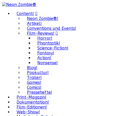
Content!
Neon Zombie®!
Artikel!
Conventions und Events!
Film-Reviews!
Horror!
Phantastik!
Science-Fiction!
Fantasy!
Action!
Nonsense!
Blog!
Popkultur!
Trailer!
Games!
Comics!
Pressehefte!
Print-Magazin!
Dokumentation!
Film-Editionen!
Web-Show!